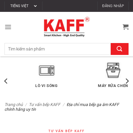
Bỏ
ĐĂNG NHẬP
qua
nội
dung
Tìm
kiếm:
LÒ VI SÓNG
MÁY RỬA CHÉN
Trang chủ
/
Tư vấn bếp KAFF
/
Địa chỉ mua bếp ga âm KAFF
chính hãng uy tín
TƯ VẤN BẾP KAFF