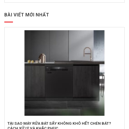
BÀI VIẾT MỚI NHẤT
TẠI SAO MÁY RỬA BÁT SẤY KHÔNG KHÔ HẾT CHÉN BÁT?
CÁCH XỬ LÝ VÀ KHẮC PHỤC