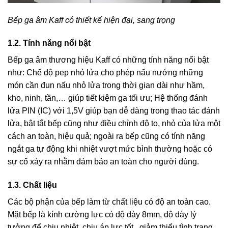
Bếp ga âm Kaff có thiết kế hiện đại, sang trọng
1.2. Tính năng nổi bật
Bếp ga âm thương hiệu Kaff có những tính năng nổi bật
như: Chế độ pep nhỏ lửa cho phép nấu nướng những
món cần đun nấu nhỏ lửa trong thời gian dài như hầm,
kho, ninh, tần,… giúp tiết kiệm ga tối ưu; Hệ thống đánh
lửa PIN (IC) với 1,5V giúp bạn dễ dàng trong thao tác đánh
lửa, bật tắt bếp cũng như điều chỉnh độ to, nhỏ của lửa một
cách an toàn, hiệu quả; ngoài ra bếp cũng có tính năng
ngắt ga tự động khi nhiệt vượt mức bình thường hoặc có
sự cố xảy ra nhằm đảm bảo an toàn cho người dùng.
1.3. Chất liệu
Các bộ phận của bếp làm từ chất liệu có độ an toàn cao.
Mặt bếp là kính cường lực có độ dày 8mm, độ dày lý
tưởng để chịu nhiệt, chịu áp lực tốt, giảm thiểu tình trạng