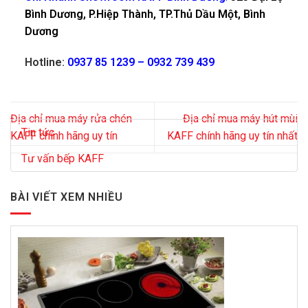
Bình Dương, P.Hiệp Thành, TP.Thủ Dầu Một, Bình
Dương
Hotline:
0937 85 1239 – 0932 739 439
Địa chỉ mua máy rửa chén
Địa chỉ mua máy hút mùi
Tin tức
KAFF chính hãng uy tín
KAFF chính hãng uy tín nhất
Tư vấn bếp KAFF
BÀI VIẾT XEM NHIỀU