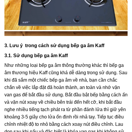
3. Lưu ý trong cách sử dụng bếp ga âm Kaff
3.1. Sử dụng bếp ga âm Kaff
Như những loại bếp ga âm thông thường khác thì bếp ga
âm thương hiệu Kaff cũng khá dễ dàng trong sử dụng. Sau
khi đã sắm một chiếc bếp ga âm về nhà, bạn cần chắc
chắn về việc lắp đặt đã hoàn thành, an toàn và nhớ vặn
van gas để bắt đầu sử dụng. Bắt đầu bật bếp bằng cách ấn
và vặn nút xoay về chiều bên trái đến hết cỡ, khi bắt đầu
nghe nhiều tiếng tạch phát ra từ phần đánh lửa thì giữ yên
khoảng 3-5 giây cho lửa ổn định rồi nhả tay. Tiếp tục điều
chỉnh nhiệt độ to nhỏ bằng cách xoay nút điều chỉnh. Lau
dọn sau khi nấu và đặc biệt là khóa van gas khi không sử