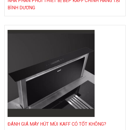
NHÀ PHÂN PHỐI THIẾT BỊ BẾP KAFF CHÍNH HÃNG TẠI
BÌNH DƯƠNG
ĐÁNH GIÁ MÁY HÚT MÙI KAFF CÓ TỐT KHÔNG?