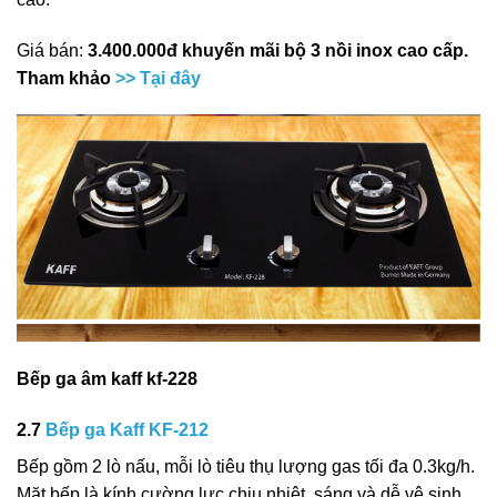
Giá bán:
3.400.000đ
khuyến mãi bộ 3 nồi inox cao cấp.
Tham khảo
>> Tại đây
Bếp ga âm kaff kf-228
2.7
Bếp ga Kaff KF-212
Bếp gồm 2 lò nấu, mỗi lò tiêu thụ lượng gas tối đa 0.3kg/h.
Mặt bếp là kính cường lực chịu nhiệt, sáng và dễ vệ sinh,