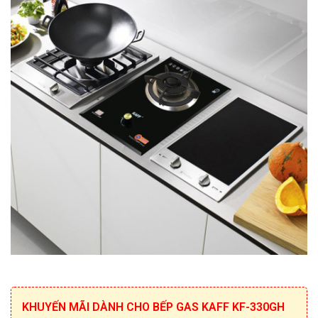
KHUYẾN MÃI DÀNH CHO BẾP GAS KAFF KF-330GH