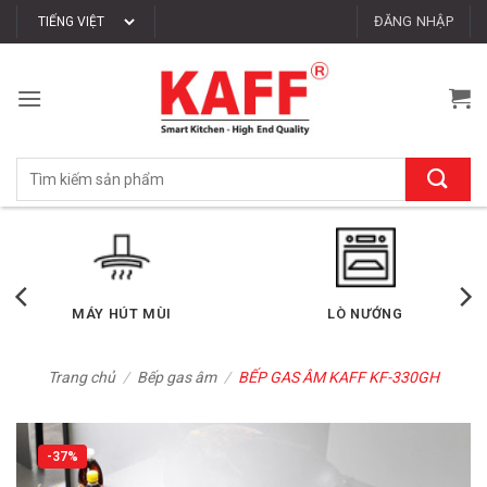
Bỏ
ĐĂNG NHẬP
qua
nội
dung
Tìm
kiếm:
LÒ VI SÓNG
MÁY RỬA CHÉN
Trang chủ
/
Bếp gas âm
/
BẾP GAS ÂM KAFF KF-330GH
-37%