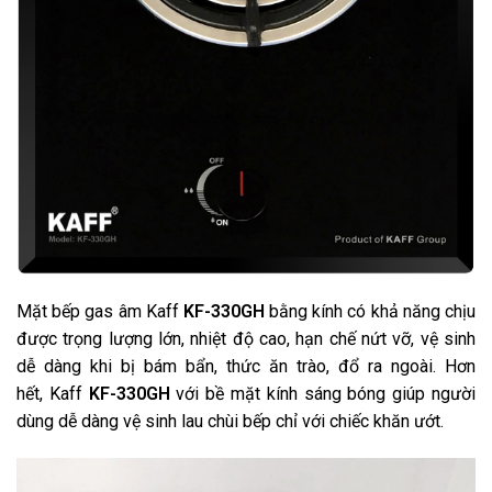
Mặt bếp gas âm Kaff
KF-330GH
bằng kính có khả năng chịu
được trọng lượng lớn, nhiệt độ cao, hạn chế nứt vỡ, vệ sinh
dễ dàng khi bị bám bẩn, thức ăn trào, đổ ra ngoài. Hơn
hết, Kaff
KF-330GH
với bề mặt kính sáng bóng giúp người
dùng dễ dàng vệ sinh lau chùi bếp chỉ với chiếc khăn ướt.