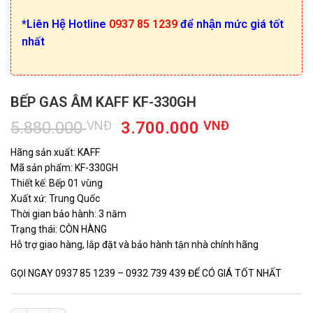
*Liên Hệ Hotline
0937 85 1239
để nhận mức giá tốt
nhất
BẾP GAS ÂM KAFF KF-330GH
Giá
Giá
5.880.000
VNĐ
3.700.000
VNĐ
gốc
hiện
Hãng sản xuất: KAFF
là:
tại
Mã sản phẩm: KF-330GH
5.880.000 VNĐ.
là:
Thiết kế: Bếp 01 vùng
3.700.000
Xuất xứ: Trung Quốc
Thời gian bảo hành: 3 năm
Trạng thái: CÒN HÀNG
Hỗ trợ giao hàng, lắp đặt và bảo hành tận nhà chính hãng
GỌI NGAY 0937 85 1239 – 0932 739 439 ĐỂ CÓ GIÁ TỐT NHẤT