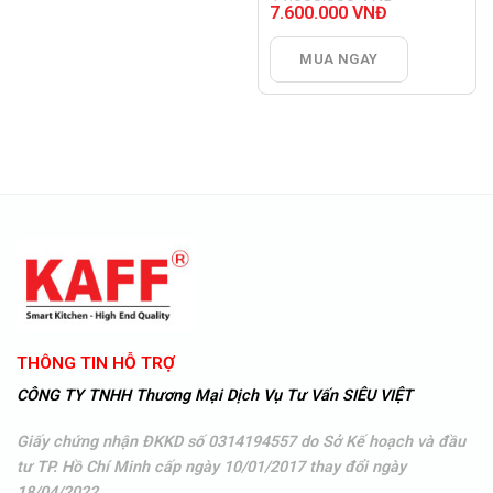
Giá
7.600.000
VNĐ
gốc
Giá
là:
hiện
MUA NGAY
11.880.000 VNĐ.
tại
là:
7.600.000 VNĐ.
THÔNG TIN HỖ TRỢ
CÔNG TY TNHH Thương Mại Dịch Vụ Tư Vấn SIÊU VIỆT
Giấy chứng nhận ĐKKD số 0314194557 do Sở Kế hoạch và đầu
tư TP. Hồ Chí Minh cấp ngày 10/01/2017 thay đổi ngày
18/04/2022