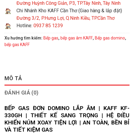
Đường Huỳnh Công Giản, P3, TP.Tây Ninh, Tây Ninh
Chi Nhánh Kho KAFF Cần Thơ (Giao hàng & lắp đặt)
Đường 3/2, P.Hưng Lợi, Q.Ninh Kiều, TP.Cần Thơ
Hotline:
0937 85 1239
Xu hướng tìm kiếm:
Bếp gas
,
bếp gas âm KAFF
,
Bếp gas domino
,
bếp gas KAFF
MÔ TẢ
ĐÁNH GIÁ (0)
BẾP GAS ĐƠN DOMINO LẮP ÂM | KAFF KF-
330GH | THIẾT KẾ SANG TRỌNG | HỆ ĐIỀU
KHIỂN NÚM XOAY TIỆN LỢI | AN TOÀN, BỀN BỈ
VÀ TIẾT KIỆM GAS