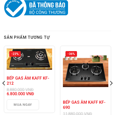
SẢN PHẨM TƯƠNG TỰ
-23%
-36%
BẾP GAS ÂM KAFF KF-
212
8.880.000
VNĐ
Giá
6.800.000
VNĐ
gốc
Giá
là:
hiện
BẾP GAS ÂM KAFF KF-
MUA NGAY
8.880.000 VNĐ.
tại
690
là:
11.880.000
VNĐ
6.800.000 VNĐ.