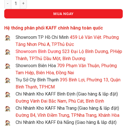
BẾP GAS ÂM KAFF KF-330GH số lượng
MUA NGAY
Hệ thống phân phối KAFF chính hãng toàn quốc
Showroom TP Hồ Chí Minh
459 Lê Văn Việt. Phường
Tăng Nhơn Phú A, TP.Thủ Đức
Showroom Bình Dương
523 Đại Lộ Bình Dương, P.Hiệp
Thành, TP.Thủ Dầu Một, Bình Dương
Showroom Biên Hòa
709 Phạm Văn Thuận, Phường
Tam Hiệp, Biên Hòa, Đồng Nai
Trụ Sở Cty Bình Thạnh
395 Bình Lợi, Phường 13, Quận
Bình Thạnh, TP.HCM
Chi Nhánh Kho KAFF Bình Định (Giao hàng & lắp đặt)
Đường Vành Đai Bắc Nam, Phù Cát, Bình Định
Chi Nhánh Kho KAFF Nha Trang (Giao hàng & lắp đặt)
Đường B4, Vĩnh Điềm Trung, TP.Nha Trang, Khánh Hòa
Chi Nhánh Kho KAFF Đà Nẵng (Giao hàng & lắp đặt)