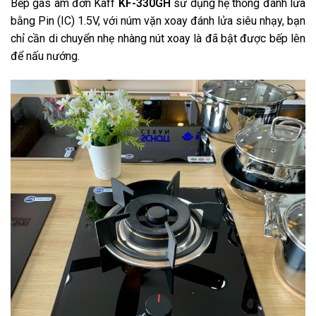
Bếp gas âm đơn Kaff
KF-330GH
sử dụng hệ thống đánh lửa
bằng Pin (IC) 1.5V, với núm vặn xoay đánh lửa siêu nhạy, bạn
chỉ cần di chuyển nhẹ nhàng nút xoay là đã bật được bếp lên
để nấu nướng.