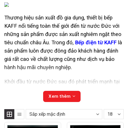
Thương hiệu sản xuất đồ gia dụng, thiết bị bếp
KAFF nổi tiếng toàn thế giới đến từ nước Đức với
những sản phẩm được sản xuất nghiêm ngặt theo
tiêu chuẩn châu Âu. Trong đó,
Bếp điện từ KAFF
là
sản phẩm luôn được đông đảo khách hàng đánh
giá rất cao về chất lượng cũng như dịch vụ bảo
hành hậu mãi chuyên nghiệp.
Khởi đầu từ nước Đức sau đó phát triển mạnh tại
thị trường Ấn Độ, thương hiệu KAFF ngày một
Xem thêm
vươn xa tại thị trường Châu Á.
Với hơn 10 năm hoạt động tại Việt Nam, bếp điện
từ KAFF ngày một khẳng định vị thế dẫn đầu về