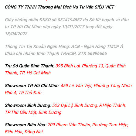
CÔNG TY TNHH Thương Mại Dịch Vụ Tư Vấn SIÊU VIỆT
Giấy chứng nhận ĐKKD số 0314194557 do Sở Kế hoạch và đầu
tư TP. Hồ Chí Minh cấp ngày 10/01/2017 thay đổi ngày
18/04/2022
Thông Tin Tài Khoản Ngân Hàng: ACB - Ngân Hàng TMCP Á
Châu
chi nhánh Bình Thạnh TP.HCM, STK 66996666
Trụ Sở Quận Bình Thạnh:
395 Bình Lợi, Phường 13, Quận Bình
Thạnh, TP. Hồ Chí Minh
Showroom TP. Hồ Chí Minh
:
459 Lê Văn Việt, Phường Tăng Nhơn
Phú A, TP.Thủ Đức
Showroom
Bình Dương
:
523 Đại Lộ Bình Dương, P.Hiệp Thành,
TP.Thủ Dầu Một, Bình Dương
Showroom
Biên Hòa:
709 Phạm Văn Thuận, Phường Tam Hiệp,
Biên Hòa, Đồng Nai