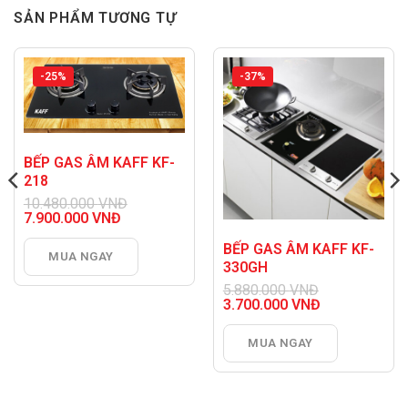
SẢN PHẨM TƯƠNG TỰ
-25%
-37%
BẾP GAS ÂM KAFF KF-
218
10.480.000
VNĐ
Giá
7.900.000
VNĐ
gốc
Giá
là:
hiện
BẾP GAS ÂM KAFF KF-
MUA NGAY
10.480.000 VNĐ.
tại
330GH
là:
5.880.000
VNĐ
7.900.000 VNĐ.
Giá
3.700.000
VNĐ
gốc
Giá
là:
hiện
MUA NGAY
5.880.000 VNĐ.
tại
là:
3.700.000 VNĐ.