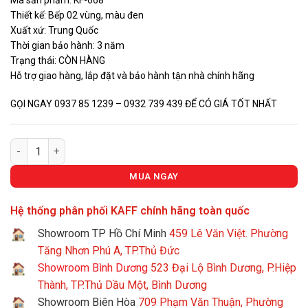
Mã sản phẩm: KF-668
8.880.000 VNĐ.
là:
Thiết kế: Bếp 02 vùng, màu đen
5.800.000
Xuất xứ: Trung Quốc
Thời gian bảo hành: 3 năm
Trạng thái: CÒN HÀNG
Hỗ trợ giao hàng, lắp đặt và bảo hành tận nhà chính hãng
GỌI NGAY 0937 85 1239 – 0932 739 439 ĐỂ CÓ GIÁ TỐT NHẤT
BẾP GAS ÂM KAFF KF-668 số lượng
MUA NGAY
Hệ thống phân phối KAFF chính hãng toàn quốc
Showroom TP Hồ Chí Minh
459 Lê Văn Việt. Phường
Tăng Nhơn Phú A, TP.Thủ Đức
Showroom Bình Dương
523 Đại Lộ Bình Dương, P.Hiệp
Thành, TP.Thủ Dầu Một, Bình Dương
Showroom Biên Hòa
709 Phạm Văn Thuận, Phường