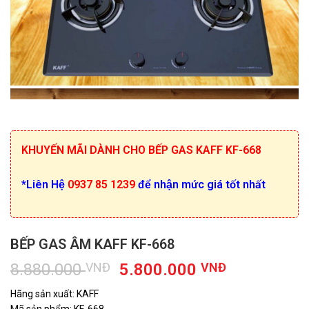
KHUYẾN MÃI DÀNH CHO BẾP GAS KAFF KF-668
*Liên Hệ
0937 85 1239
để nhận mức giá tốt nhất
BẾP GAS ÂM KAFF KF-668
Giá
Giá
8.880.000
VNĐ
5.800.000
VNĐ
gốc
hiện
Hãng sản xuất: KAFF
là:
tại