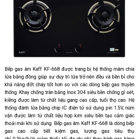
Bếp gas âm Kaff KF-668 được trang bị hệ thống mâm chia
lửa bằng đồng giúp sự duy trì lửa trở nên đều và bền bỉ cho
khả năng đốt cháy tốt hơn so với các dòng bếp gas truyền
thống. Khay chống tràn bằng Inox 304 siêu bền chống gỉ sét,
kiềng được làm từ chất liệu gang cao cấp, tuổi thọ cao. Hệ
thống đánh lửa bằng chip IC điện tử sử dụng pin 1.5V, núm
vặn được làm từ chất liệu hợp kim siêu bền tạo cảm giác
thoải mái khi sử dụng. Bếp gas âm Kaff KF-668 là dòng bếp
gas cao cấp tiết kiệm gas, lượng gas tiêu thụ
chỉ 0.3kg/h/lò giảm thiểu tối đa chi phí thay bình gas hàng