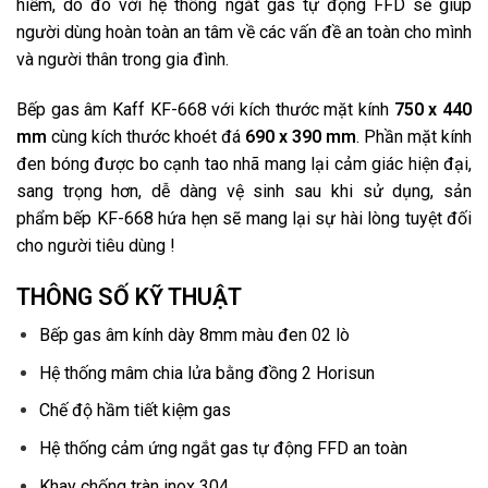
hiểm, do đó với hệ thống ngắt gas tự động FFD sẽ giúp
người dùng hoàn toàn an tâm về các vấn đề an toàn cho mình
và người thân trong gia đình.
Bếp gas âm Kaff KF-668 với kích thước mặt kính
750 x 440
mm
cùng kích thước khoét đá
690 x 390 mm
. Phần mặt kính
đen bóng được bo cạnh tao nhã mang lại cảm giác hiện đại,
sang trọng hơn, dễ dàng vệ sinh sau khi sử dụng, sản
phẩm bếp KF-668 hứa hẹn sẽ mang lại sự hài lòng tuyệt đối
cho người tiêu dùng !
THÔNG SỐ KỸ THUẬT
Bếp gas âm kính dày 8mm màu đen 02 lò
Hệ thống mâm chia lửa bằng đồng 2 Horisun
Chế độ hầm tiết kiệm gas
Hệ thống cảm ứng ngắt gas tự động FFD an toàn
Khay chống tràn inox 304