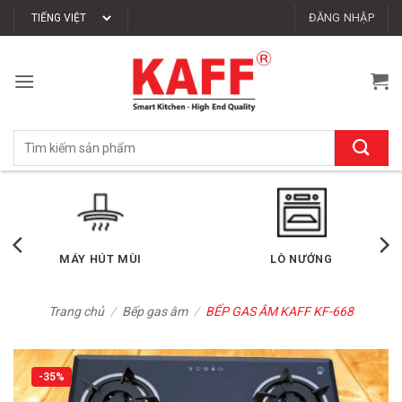
Bỏ
ĐĂNG NHẬP
qua
nội
dung
Tìm
kiếm:
LÒ VI SÓNG
MÁY RỬA CHÉN
Trang chủ
/
Bếp gas âm
/
BẾP GAS ÂM KAFF KF-668
-35%