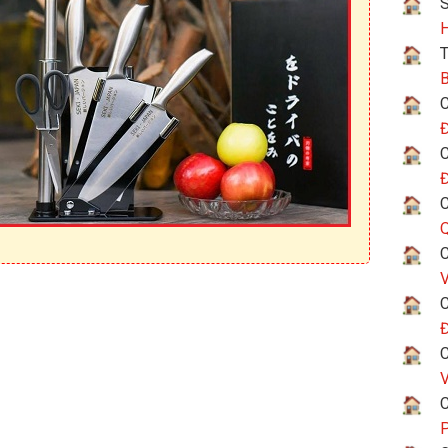
H
T
B
C
Đ
C
Đ
C
Q
C
V
C
Đ
C
V
C
P