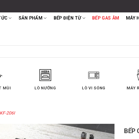
TỨC
SẢN PHẨM
BẾP ĐIỆN TỪ
BẾP GAS ÂM
MÁY 
 SÓNG
MÁY RỬA CHÉN
TỦ LẠNH
MÁY 
KF-206I
BẾP 