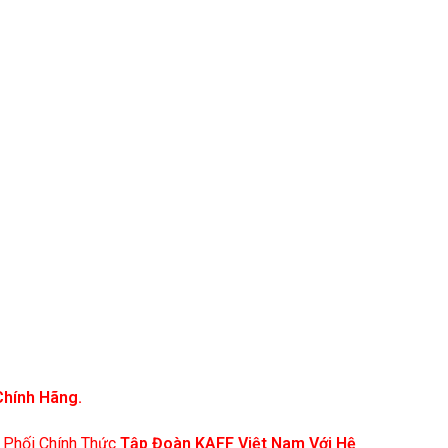
Chính Hãng.
 Phối Chính Thức
Tập Đoàn KAFF Việt Nam Với Hệ