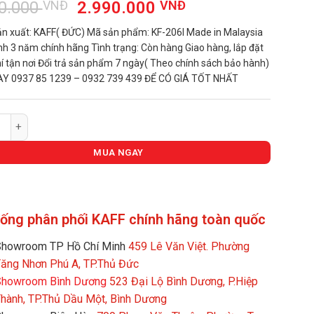
Giá
Giá
0.000
VNĐ
2.990.000
VNĐ
gốc
hiện
n xuất: KAFF( ĐỨC) Mã sản phẩm: KF-206I Made in Malaysia
là:
tại
h 3 năm chính hãng Tình trạng: Còn hàng Giao hàng, lắp đặt
3.990.000 VNĐ.
là:
í tận nơi Đổi trả sản phẩm 7 ngày( Theo chính sách bảo hành)
2.990.000 VNĐ.
AY 0937 85 1239 – 0932 739 439 ĐỂ CÓ GIÁ TỐT NHẤT
S ÂM HỒNG NGOẠI KAFF KF-206I số lượng
MUA NGAY
hống phân phối KAFF chính hãng toàn quốc
howroom TP Hồ Chí Minh
459 Lê Văn Việt. Phường
ăng Nhơn Phú A, TP.Thủ Đức
howroom Bình Dương
523 Đại Lộ Bình Dương, P.Hiệp
hành, TP.Thủ Dầu Một, Bình Dương