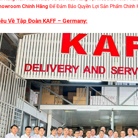
howroom Chính Hãng
Để Đảm Bảo Quyền Lợi Sản Phẩm Chính H
iệu Về Tập Đoàn KAFF – Germany: