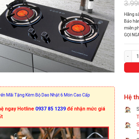
3.99
Hãng sả
Bảo hàn
miễn ph
GỌI NG
BẾP GA
ến Mãi Tặng Kèm Bộ Dao Nhật 6 Món Cao Cấp
Hệ t
hệ ngay Hotline
0937 85 1239
để nhận mức giá
S
ất
T
S
T