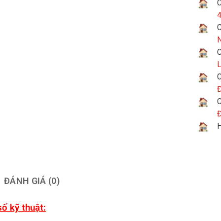
C
4
C
N
C
L
C
Đ
C
Đ
H
ĐÁNH GIÁ (0)
ố kỹ thuật: