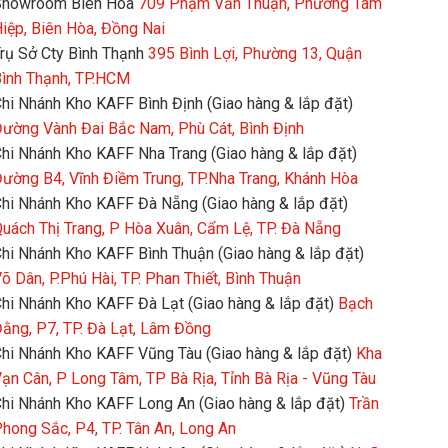
Showroom Biên Hòa
709 Phạm Văn Thuận, Phường Tam
iệp, Biên Hòa, Đồng Nai
rụ Sở Cty Bình Thạnh
395 Bình Lợi, Phường 13, Quận
ình Thạnh, TP.HCM
hi Nhánh Kho KAFF Bình Định (Giao hàng & lắp đặt)
ường Vành Đai Bắc Nam, Phù Cát, Bình Định
hi Nhánh Kho KAFF Nha Trang (Giao hàng & lắp đặt)
ường B4, Vĩnh Điềm Trung, TP.Nha Trang, Khánh Hòa
hi Nhánh Kho KAFF Đà Nẵng (Giao hàng & lắp đặt)
uách Thị Trang, P Hòa Xuân, Cẩm Lệ, TP. Đà Nẵng
hi Nhánh Kho KAFF Bình Thuận (Giao hàng & lắp đặt)
õ Dân, P.Phú Hài, TP. Phan Thiết, Bình Thuận
hi Nhánh Kho KAFF Đà Lạt (Giao hàng & lắp đặt)
Bạch
ằng, P7, TP. Đà Lạt, Lâm Đồng
hi Nhánh Kho KAFF Vũng Tàu (Giao hàng & lắp đặt)
Kha
ạn Cân, P Long Tâm, TP Bà Rịa, Tỉnh Bà Rịa - Vũng Tàu
hi Nhánh Kho KAFF Long An (Giao hàng & lắp đặt)
Trần
hong Sắc, P4, TP. Tân An, Long An