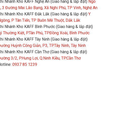
hi Nhánh Kho KAFF Nghệ An (Giao hàng & lắp đặt)
Ngõ
, 3 Đường Mai Lão Bạng, Xã Nghi Phú, TP Vinh, Nghệ An
hi Nhánh Kho KAFF Đắk Lắk (Giao hàng & lắp đặt)
Y
gông, P Tân Tiến, TP Buôn Mê Thuột, Dắk Lắk
hi Nhánh Kho KAFF Bình Phước (Giao hàng & lắp đặt)
ý Thường Kiệt, P.Tân Phú, TP.Đồng Xoài, Bình Phước
hi Nhánh Kho KAFF Tây Ninh (Giao hàng & lắp đặt)
ường Huỳnh Công Giản, P3, TP.Tây Ninh, Tây Ninh
hi Nhánh Kho KAFF Cần Thơ (Giao hàng & lắp đặt)
ường 3/2, P.Hưng Lợi, Q.Ninh Kiều, TP.Cần Thơ
otline:
0937 85 1239