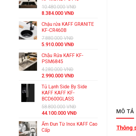
10.480.000
VNĐ
Giá
Giá
8.384.000
VNĐ
gốc
hiện
Chậu rửa KAFF GRANITE
là:
tại
KF-CR460B
10.480.000 VNĐ.
là:
7.880.000
VNĐ
8.384.000 VNĐ.
Giá
Giá
5.910.000
VNĐ
gốc
hiện
Chậu Rửa KAFF KF-
là:
tại
PSM6845
7.880.000 VNĐ.
là:
4.280.000
VNĐ
5.910.000 VNĐ.
Giá
Giá
2.990.000
VNĐ
gốc
hiện
Tủ Lạnh Side By Side
là:
tại
KAFF KAFF KF-
4.280.000 VNĐ.
là:
BCD600GLASS
2.990.000 VNĐ.
58.800.000
VNĐ
MÔ TẢ
Giá
Giá
44.100.000
VNĐ
gốc
hiện
Ấm Đun Từ Inox KAFF Cao
là:
tại
Thông s
Cấp
58.800.000 VNĐ.
là: