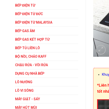
BẾP ĐIỆN TỪ
BẾP ĐIỆN TỪ ĐỨC
BẾP ĐIỆN TỪ MALAYSIA
BẾP GAS ÂM
BẾP GAS KẾT HỢP TỪ
BẾP TỦ LIỀN LÒ
BỘ NỒI, CHẢO KAFF
CHẬU RỬA - VÒI RỬA
DỤNG CỤ NHÀ BẾP
Khuy
LÒ NƯỚNG
*Liên 
LÒ VI SÓNG
tốt nh
MÁY GIẶT - SẤY
MÁY HÚT MÙI