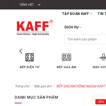
Bỏ
qua
TẬP ĐOÀN KAFF
TIN 
nội
dung
DỊCH VỤ
Tìm
kiếm:
ÂM
MÁY HÚT MÙI
LÒ NƯỚNG
LÒ VI
Trang chủ
/
Bếp gas âm
/
BẾP GAS ÂM HỒNG NGOẠI KAFF 
DANH MỤC SẢN PHẨM
-25%