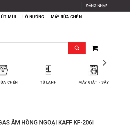
ĐĂNG NHẬP
HÚT MÙI
LÒ NƯỚNG
MÁY RỬA CHÉN
GIẶT - SẤY
MÁY PHA CÀ PHÊ
CHẬU RỬA - VÒI RỬA
T
GAS ÂM HỒNG NGOẠI KAFF KF-206I