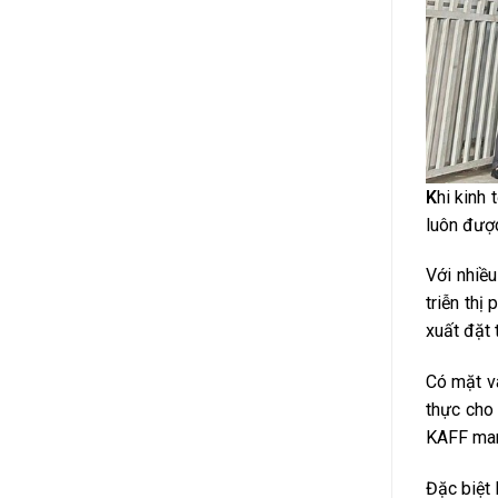
K
hi kinh
luôn được
Với nhiề
triễn thị
xuất đặt 
Có mặt và
thực cho
KAFF man
Đặc biệt