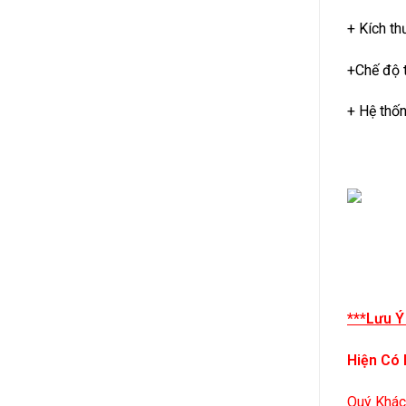
+ Kích t
+Chế độ t
+ Hệ thố
***Lưu Ý
Hiện Có 
Quý Khác