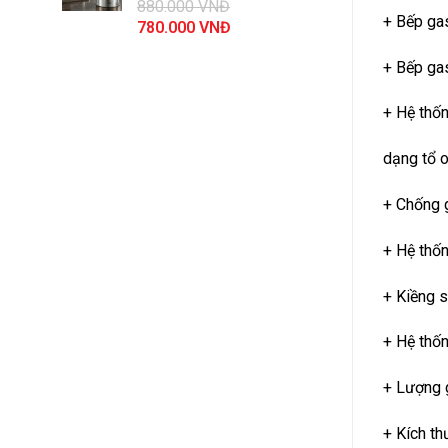
880.000
VNĐ
44.100.000 VNĐ.
+ Bếp ga
Giá
Giá
780.000
VNĐ
gốc
hiện
+ Bếp ga
là:
tại
880.000 VNĐ.
là:
780.000 VNĐ.
+ Hệ thố
dạng tổ o
+ Chống g
+ Hệ thố
+ Kiềng s
+ Hệ thốn
+ Lượng 
+ Kích t