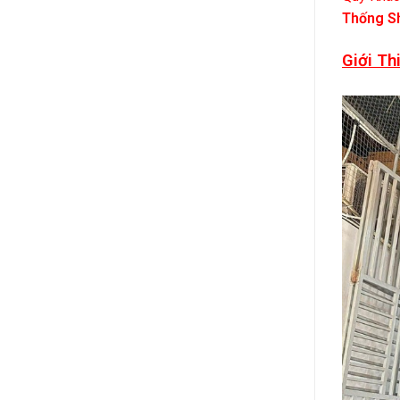
Thống S
Giới Th