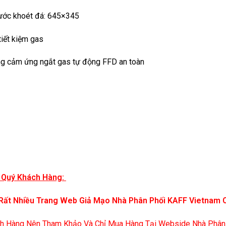
hước khoét đá: 645×345
iết kiệm gas
ng cảm ứng ngắt gas tự động FFD an toàn
 Quý Khách Hàng:
Rất Nhiều Trang Web Giả Mạo Nhà Phân Phối KAFF Vietnam 
h Hàng Nên Tham Khảo Và Chỉ Mua Hàng Tại Webside Nhà Phân