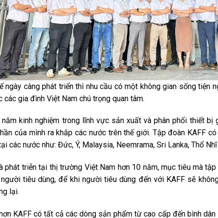
 tế ngày càng phát triển thì nhu cầu có một không gian sống tiện 
 các gia đình Việt Nam chú trọng quan tâm.
u năm kinh nghiệm trong lĩnh vực sản xuất và phân phối thiết b
 phần của mình ra khắp các nước trên thế giới. Tập đoàn KAFF có
tại các nước như: Đức, Ý, Malaysia, Neemrama, Sri Lanka, Thổ Nh
 phát triễn tại thị trường Việt Nam hơn 10 năm, mục tiêu mà tập
 người tiêu dùng, để khi người tiêu dùng đến với KAFF sẽ khôn
g lại.
 hơn KAFF có tất cả các dòng sản phẩm từ cao cấp đến bình dân 