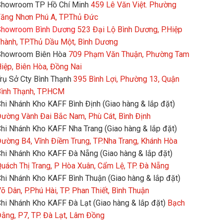
howroom TP Hồ Chí Minh
459 Lê Văn Việt. Phường
ăng Nhơn Phú A, TP.Thủ Đức
howroom Bình Dương
523 Đại Lộ Bình Dương, P.Hiệp
hành, TP.Thủ Dầu Một, Bình Dương
Showroom Biên Hòa
709 Phạm Văn Thuận, Phường Tam
iệp, Biên Hòa, Đồng Nai
rụ Sở Cty Bình Thạnh
395 Bình Lợi, Phường 13, Quận
ình Thạnh, TP.HCM
hi Nhánh Kho KAFF Bình Định (Giao hàng & lắp đặt)
ường Vành Đai Bắc Nam, Phù Cát, Bình Định
hi Nhánh Kho KAFF Nha Trang (Giao hàng & lắp đặt)
ường B4, Vĩnh Điềm Trung, TP.Nha Trang, Khánh Hòa
hi Nhánh Kho KAFF Đà Nẵng (Giao hàng & lắp đặt)
uách Thị Trang, P Hòa Xuân, Cẩm Lệ, TP. Đà Nẵng
hi Nhánh Kho KAFF Bình Thuận (Giao hàng & lắp đặt)
õ Dân, P.Phú Hài, TP. Phan Thiết, Bình Thuận
hi Nhánh Kho KAFF Đà Lạt (Giao hàng & lắp đặt)
Bạch
ằng, P7, TP. Đà Lạt, Lâm Đồng