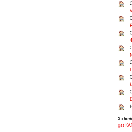
C
V
C
P
C
4
C
N
C
L
C
Đ
C
Đ
H
Xu hướ
gas KA