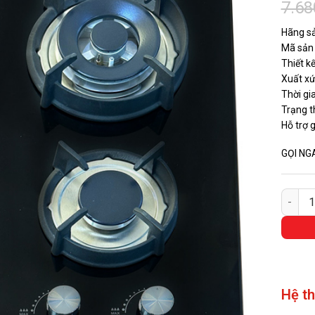
7.68
Hãng sả
Mã sả
Thiết kê
Xuất xư
Thời gi
Trạng t
Hỗ trợ 
GỌI NG
Bếp G
Hệ t