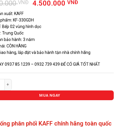
Giá
Giá
0.000
VNĐ
4.500.000
VNĐ
gốc
hiện
n xuất: KAFF
là:
tại
n phẩm: KF-330GDH
7.680.000 VNĐ.
là:
́: Bếp 02 vùng hình dọc
4.500.000 VNĐ.
́: Trung Quốc
an bảo hành: 3 năm
hái: CÒN HÀNG
giao hàng, lắp đặt và bảo hành tận nhà chính hãng
AY 0937 85 1239 – 0932 739 439 ĐỂ CÓ GIÁ TỐT NHẤT
as Domino KAFF KF-330GDH số lượng
MUA NGAY
hống phân phối KAFF chính hãng toàn quốc