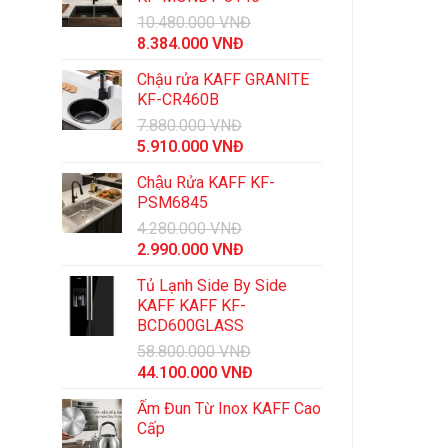
10.480.000
VNĐ
Giá
Giá
8.384.000
VNĐ
gốc
hiện
Chậu rửa KAFF GRANITE
là:
tại
KF-CR460B
10.480.000 VNĐ.
là:
7.880.000
VNĐ
8.384.000 VNĐ.
Giá
Giá
5.910.000
VNĐ
gốc
hiện
Chậu Rửa KAFF KF-
là:
tại
PSM6845
7.880.000 VNĐ.
là:
4.280.000
VNĐ
5.910.000 VNĐ.
Giá
Giá
2.990.000
VNĐ
gốc
hiện
Tủ Lạnh Side By Side
là:
tại
KAFF KAFF KF-
4.280.000 VNĐ.
là:
BCD600GLASS
2.990.000 VNĐ.
58.800.000
VNĐ
Giá
Giá
44.100.000
VNĐ
gốc
hiện
Ấm Đun Từ Inox KAFF Cao
là:
tại
Cấp
58.800.000 VNĐ.
là: