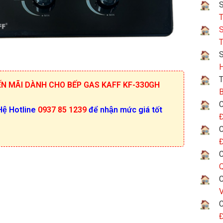
S
T
S
T
H
T
́N MÃI DÀNH CHO BẾP GAS KAFF KF-330GH
B
C
Hệ Hotline
0937 85 1239
để nhận mức giá tốt
Đ
C
Đ
C
Q
C
V
C
Đ