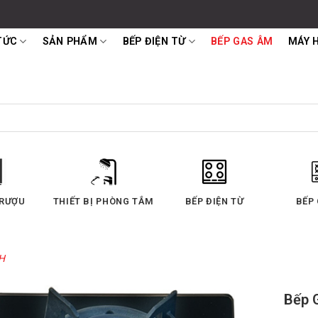
TỨC
SẢN PHẨM
BẾP ĐIỆN TỪ
BẾP GAS ÂM
MÁY 
MÁY HÚT MÙI
LÒ NƯỚNG
LÒ VI SÓNG
H
Bếp