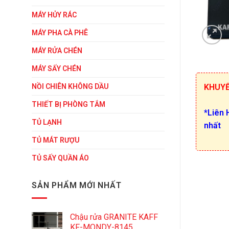
MÁY HỦY RÁC
MÁY PHA CÀ PHÊ
MÁY RỬA CHÉN
MÁY SẤY CHÉN
NỒI CHIÊN KHÔNG DẦU
KHUYÊ
THIẾT BỊ PHÒNG TẮM
*Liên 
TỦ LẠNH
nhất
TỦ MÁT RƯỢU
TỦ SẤY QUẦN ÁO
SẢN PHẨM MỚI NHẤT
Chậu rửa GRANITE KAFF
KF-MONDY-8145