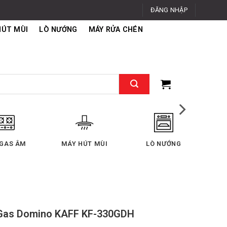
ĐĂNG NHẬP
HÚT MÙI
LÒ NƯỚNG
MÁY RỬA CHÉN
MÁY RỬA CHÉN
TỦ LẠNH
MÁY GIẶT -
 Gas Domino KAFF KF-330GDH