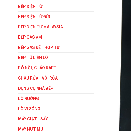
BẾP ĐIỆN TỪ
BẾP ĐIỆN TỪ ĐỨC
BẾP ĐIỆN TỪ MALAYSIA
BẾP GAS ÂM
BẾP GAS KẾT HỢP TỪ
BẾP TỦ LIỀN LÒ
BỘ NỒI, CHẢO KAFF
CHẬU RỬA - VÒI RỬA
DỤNG CỤ NHÀ BẾP
LÒ NƯỚNG
LÒ VI SÓNG
MÁY GIẶT - SẤY
MÁY HÚT MÙI