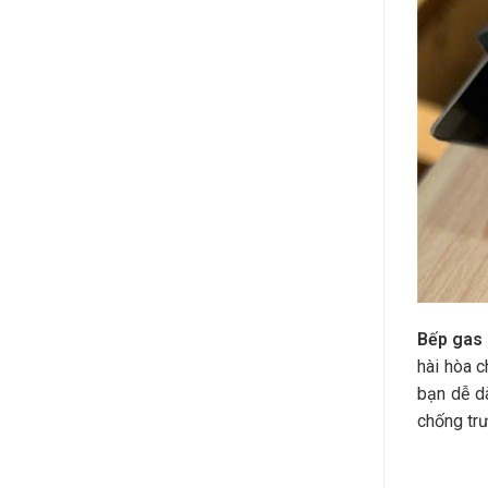
Bếp gas
hài hòa c
bạn dễ dà
chống trư