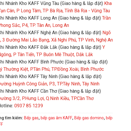
hi Nhánh Kho KAFF Vũng Tàu (Giao hàng & lắp đặt)
Kha
ạn Cân, P Long Tâm, TP Bà Rịa, Tỉnh Bà Rịa - Vũng Tàu
hi Nhánh Kho KAFF Long An (Giao hàng & lắp đặt)
Trần
hong Sắc, P4, TP. Tân An, Long An
hi Nhánh Kho KAFF Nghệ An (Giao hàng & lắp đặt)
Ngõ
, 3 Đường Mai Lão Bạng, Xã Nghi Phú, TP Vinh, Nghệ An
hi Nhánh Kho KAFF Đắk Lắk (Giao hàng & lắp đặt)
Y
gông, P Tân Tiến, TP Buôn Mê Thuột, Dắk Lắk
hi Nhánh Kho KAFF Bình Phước (Giao hàng & lắp đặt)
ý Thường Kiệt, P.Tân Phú, TP.Đồng Xoài, Bình Phước
hi Nhánh Kho KAFF Tây Ninh (Giao hàng & lắp đặt)
ường Huỳnh Công Giản, P3, TP.Tây Ninh, Tây Ninh
hi Nhánh Kho KAFF Cần Thơ (Giao hàng & lắp đặt)
ường 3/2, P.Hưng Lợi, Q.Ninh Kiều, TP.Cần Thơ
otline:
0937 85 1239
ng tìm kiếm:
Bếp gas
,
bếp gas âm KAFF
,
Bếp gas domino
,
bếp
FF