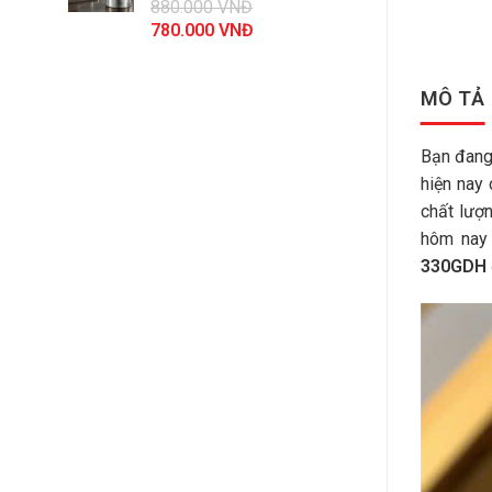
880.000
VNĐ
44.100.000 VNĐ.
Giá
Giá
780.000
VNĐ
gốc
hiện
là:
tại
MÔ TẢ
880.000 VNĐ.
là:
780.000 VNĐ.
Bạn đang
hiện nay 
chất lượn
hôm nay 
330GDH