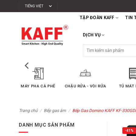
Bỏ
qua
TẬP ĐOÀN KAFF
TIN 
nội
dung
DỊCH VỤ
Tìm
kiếm:
THIẾT BỊ PHÒNG TẮM
BẾP ĐIỆN TỪ
BẾP GAS ÂM
Trang chủ
/
Bếp gas âm
/
Bếp Gas Domino KAFF KF-330GD
DANH MỤC SẢN PHẨM
-41%