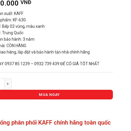
00.000
VNĐ
n xuất: KAFF
n phẩm: KF-630
ế: Bếp 02 vùng, màu xanh
́: Trung Quốc
an bảo hành: 3 năm
hái: CÒN HÀNG
giao hàng, lắp đặt và bảo hành tận nhà chính hãng
AY 0937 85 1239 – 0932 739 439 ĐỂ CÓ GIÁ TỐT NHẤT
S ÂM KAFF KF-630 số lượng
MUA NGAY
hống phân phối KAFF chính hãng toàn quốc