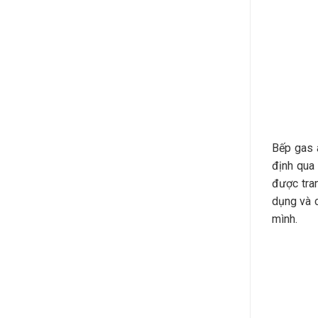
Bếp gas 
định qua
được tran
dụng và c
mình.