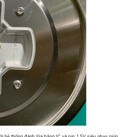
i hệ thống đánh lữa bằng IC và pin 1,5V siêu nhạy giúp