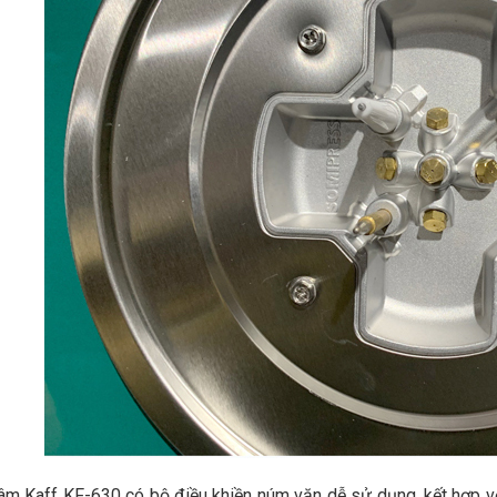
âm Kaff KF-630 có bộ điều khiền núm vặn dễ sử dụng, kết hợp vớ