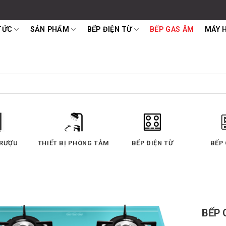
TỨC
SẢN PHẨM
BẾP ĐIỆN TỪ
BẾP GAS ÂM
MÁY 
ẾP ĐIỆN TỪ
BẾP GAS ÂM
MÁY HÚT MÙI
BẾP 