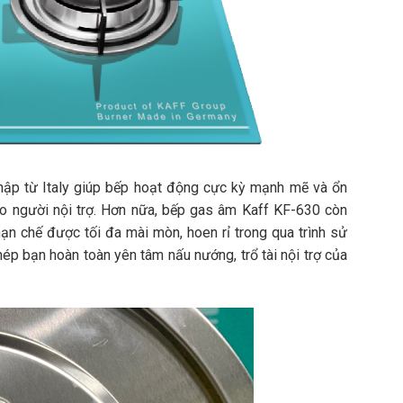
ập từ Italy giúp bếp hoạt động cực kỳ mạnh mẽ và ổn
ho người nội trợ. Hơn nữa, bếp gas âm Kaff KF-630 còn
hạn chế được tối đa mài mòn, hoen rỉ trong qua trình sử
ép bạn hoàn toàn yên tâm nấu nướng, trổ tài nội trợ của