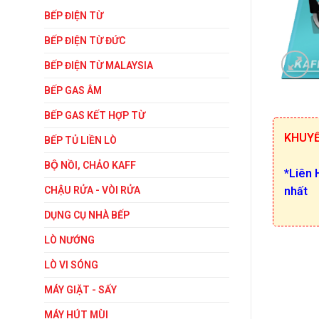
BẾP ĐIỆN TỪ
BẾP ĐIỆN TỪ ĐỨC
BẾP ĐIỆN TỪ MALAYSIA
BẾP GAS ÂM
BẾP GAS KẾT HỢP TỪ
KHUYÊ
BẾP TỦ LIỀN LÒ
BỘ NỒI, CHẢO KAFF
*Liên 
nhất
CHẬU RỬA - VÒI RỬA
DỤNG CỤ NHÀ BẾP
LÒ NƯỚNG
LÒ VI SÓNG
MÁY GIẶT - SẤY
MÁY HÚT MÙI