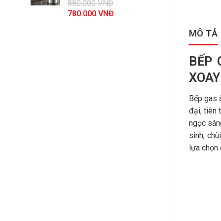
880.000
VNĐ
44.100.000 VNĐ.
Giá
Giá
780.000
VNĐ
gốc
hiện
MÔ TẢ
là:
tại
880.000 VNĐ.
là:
780.000 VNĐ.
BẾP 
XOAY 
Bếp gas 
đại, tiên
ngọc sáng
sinh, chù
lựa chọn 