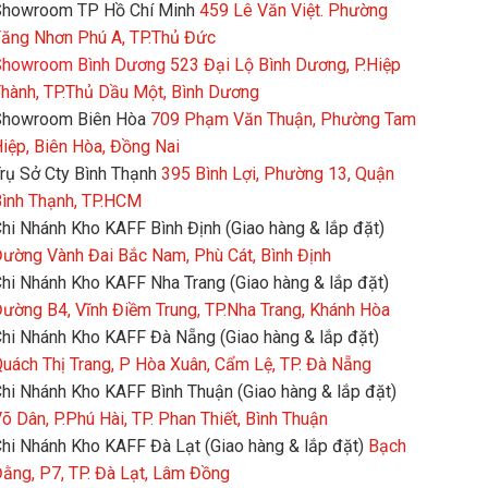
howroom TP Hồ Chí Minh
459 Lê Văn Việt. Phường
ăng Nhơn Phú A, TP.Thủ Đức
howroom Bình Dương
523 Đại Lộ Bình Dương, P.Hiệp
hành, TP.Thủ Dầu Một, Bình Dương
Showroom Biên Hòa
709 Phạm Văn Thuận, Phường Tam
iệp, Biên Hòa, Đồng Nai
rụ Sở Cty Bình Thạnh
395 Bình Lợi, Phường 13, Quận
ình Thạnh, TP.HCM
hi Nhánh Kho KAFF Bình Định (Giao hàng & lắp đặt)
ường Vành Đai Bắc Nam, Phù Cát, Bình Định
hi Nhánh Kho KAFF Nha Trang (Giao hàng & lắp đặt)
ường B4, Vĩnh Điềm Trung, TP.Nha Trang, Khánh Hòa
hi Nhánh Kho KAFF Đà Nẵng (Giao hàng & lắp đặt)
uách Thị Trang, P Hòa Xuân, Cẩm Lệ, TP. Đà Nẵng
hi Nhánh Kho KAFF Bình Thuận (Giao hàng & lắp đặt)
õ Dân, P.Phú Hài, TP. Phan Thiết, Bình Thuận
hi Nhánh Kho KAFF Đà Lạt (Giao hàng & lắp đặt)
Bạch
ằng, P7, TP. Đà Lạt, Lâm Đồng