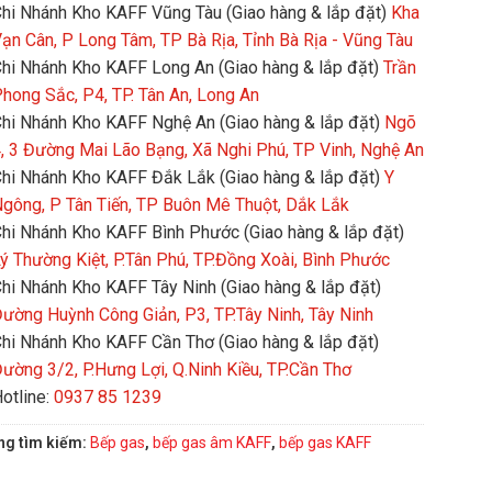
hi Nhánh Kho KAFF Vũng Tàu (Giao hàng & lắp đặt)
Kha
ạn Cân, P Long Tâm, TP Bà Rịa, Tỉnh Bà Rịa - Vũng Tàu
hi Nhánh Kho KAFF Long An (Giao hàng & lắp đặt)
Trần
hong Sắc, P4, TP. Tân An, Long An
hi Nhánh Kho KAFF Nghệ An (Giao hàng & lắp đặt)
Ngõ
, 3 Đường Mai Lão Bạng, Xã Nghi Phú, TP Vinh, Nghệ An
hi Nhánh Kho KAFF Đắk Lắk (Giao hàng & lắp đặt)
Y
gông, P Tân Tiến, TP Buôn Mê Thuột, Dắk Lắk
hi Nhánh Kho KAFF Bình Phước (Giao hàng & lắp đặt)
ý Thường Kiệt, P.Tân Phú, TP.Đồng Xoài, Bình Phước
hi Nhánh Kho KAFF Tây Ninh (Giao hàng & lắp đặt)
ường Huỳnh Công Giản, P3, TP.Tây Ninh, Tây Ninh
hi Nhánh Kho KAFF Cần Thơ (Giao hàng & lắp đặt)
ường 3/2, P.Hưng Lợi, Q.Ninh Kiều, TP.Cần Thơ
otline:
0937 85 1239
ng tìm kiếm:
Bếp gas
,
bếp gas âm KAFF
,
bếp gas KAFF