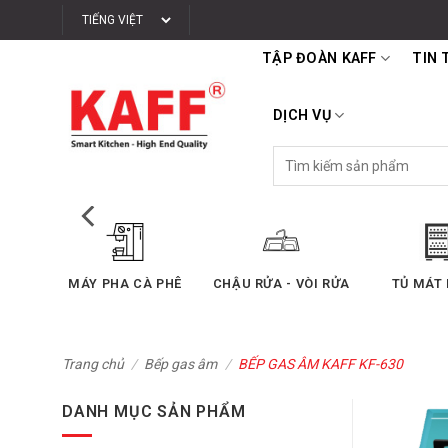
Bỏ
qua
TẬP ĐOÀN KAFF
TIN 
nội
dung
DỊCH VỤ
Tìm
kiếm:
A - VÒI RỬA
TỦ MÁT RƯỢU
THIẾT BỊ PHÒNG TẮM
B
Trang chủ
/
Bếp gas âm
/
BẾP GAS ÂM KAFF KF-630
DANH MỤC SẢN PHẨM