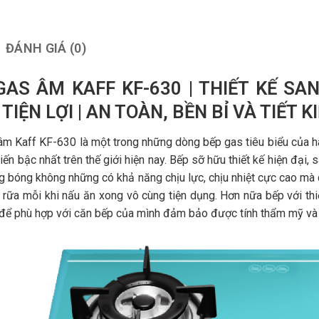
ĐÁNH GIÁ (0)
GAS ÂM KAFF KF-630 | THIẾT KẾ SA
TIỆN LỢI | AN TOÀN, BỀN BỈ VÀ TIẾT 
âm Kaff KF-630 là một trong những dòng bếp gas tiêu biểu của 
 tiến bậc nhất trên thế giới hiện nay. Bếp sỡ hữu thiết kế hiện đ
 bóng không những có khả năng chịu lực, chịu nhiệt cực cao mà cò
i rữa mỗi khi nấu ăn xong vô cùng tiện dụng. Hơn nữa bếp với th
để phù hợp với căn bếp của mình đảm bảo được tính thẩm mỹ và g