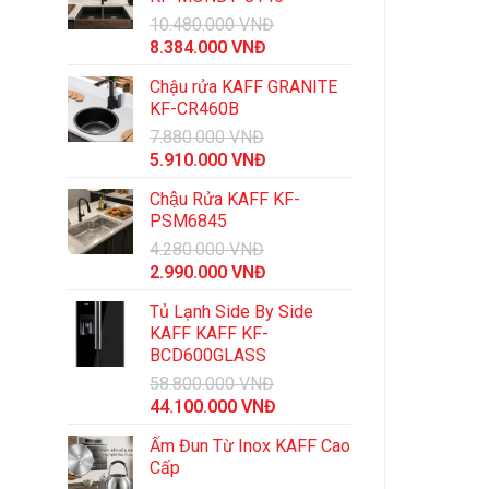
10.480.000
VNĐ
Giá
Giá
8.384.000
VNĐ
gốc
hiện
Chậu rửa KAFF GRANITE
là:
tại
KF-CR460B
10.480.000 VNĐ.
là:
7.880.000
VNĐ
8.384.000 VNĐ.
Giá
Giá
5.910.000
VNĐ
gốc
hiện
Chậu Rửa KAFF KF-
là:
tại
PSM6845
7.880.000 VNĐ.
là:
4.280.000
VNĐ
5.910.000 VNĐ.
Giá
Giá
2.990.000
VNĐ
gốc
hiện
Tủ Lạnh Side By Side
là:
tại
KAFF KAFF KF-
4.280.000 VNĐ.
là:
BCD600GLASS
2.990.000 VNĐ.
58.800.000
VNĐ
Giá
Giá
44.100.000
VNĐ
gốc
hiện
Ấm Đun Từ Inox KAFF Cao
là:
tại
Cấp
58.800.000 VNĐ.
là: