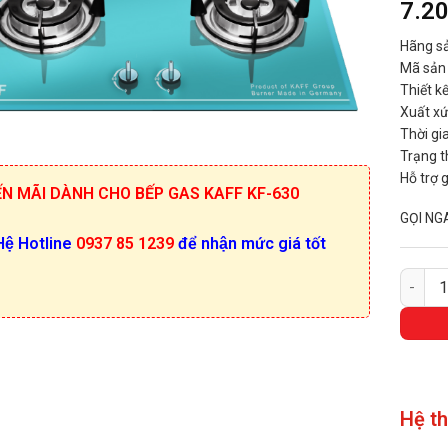
7.2
Hãng sả
Mã sả
Thiết k
Xuất xư
Thời gi
Trạng t
Hỗ trợ 
́N MÃI DÀNH CHO BẾP GAS KAFF KF-630
GỌI NG
Hệ Hotline
0937 85 1239
để nhận mức giá tốt
BẾP GA
Hệ t