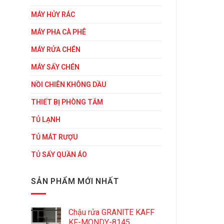
MÁY HỦY RÁC
MÁY PHA CÀ PHÊ
MÁY RỬA CHÉN
MÁY SẤY CHÉN
NỒI CHIÊN KHÔNG DẦU
THIẾT BỊ PHÒNG TẮM
TỦ LẠNH
TỦ MÁT RƯỢU
TỦ SẤY QUẦN ÁO
SẢN PHẨM MỚI NHẤT
Chậu rửa GRANITE KAFF
KF-MONDY-8145