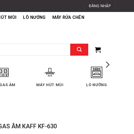
ĐĂNG NHẬP
HÚT MÙI
LÒ NƯỚNG
MÁY RỬA CHÉN
LÒ NƯỚNG
LÒ VI SÓNG
MÁY RỬA CHÉN
GAS ÂM KAFF KF-630