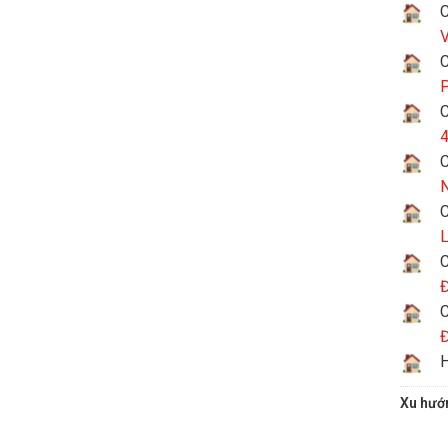
C
V
C
P
C
4
C
N
C
L
C
Đ
C
Đ
H
Xu hướ