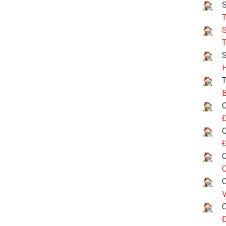
S
T
S
T
H
T
B
C
Đ
C
Đ
C
Q
C
V
C
Đ