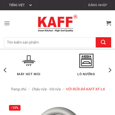
Bỏ
ĐĂNG NHẬP
qua
nội
dung
Tìm
kiếm:
LÒ VI SÓNG
MÁY RỬA CHÉN
Trang chủ
/
Chậu rửa - Vòi rửa
/
VÒI RỬA ĐÁ KAFF KF-L6
-15%