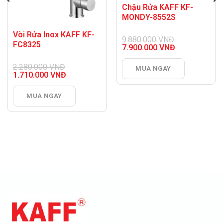
Chậu Rửa KAFF KF-
MONDY-8552S
Vòi Rửa Inox KAFF KF-
9.880.000
VNĐ
FC8325
Giá
7.900.000
VNĐ
gốc
Giá
là:
hiện
2.280.000
VNĐ
MUA NGAY
9.880.000 VNĐ.
tại
Giá
1.710.000
VNĐ
là:
gốc
Giá
7.900.000 VNĐ.
là:
hiện
MUA NGAY
2.280.000 VNĐ.
tại
là:
1.710.000 VNĐ.