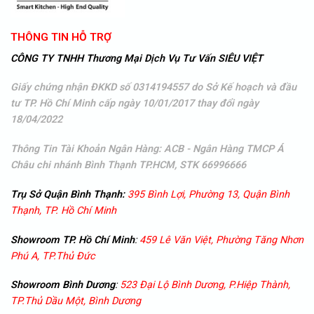
THÔNG TIN HỖ TRỢ
CÔNG TY TNHH Thương Mại Dịch Vụ Tư Vấn SIÊU VIỆT
Giấy chứng nhận ĐKKD số 0314194557 do Sở Kế hoạch và đầu
tư TP. Hồ Chí Minh cấp ngày 10/01/2017 thay đổi ngày
18/04/2022
Thông Tin Tài Khoản Ngân Hàng: ACB - Ngân Hàng TMCP Á
Châu
chi nhánh Bình Thạnh TP.HCM, STK 66996666
Trụ Sở Quận Bình Thạnh:
395 Bình Lợi, Phường 13, Quận Bình
Thạnh, TP. Hồ Chí Minh
Showroom TP. Hồ Chí Minh
:
459 Lê Văn Việt, Phường Tăng Nhơn
Phú A, TP.Thủ Đức
Showroom
Bình Dương
:
523 Đại Lộ Bình Dương, P.Hiệp Thành,
TP.Thủ Dầu Một, Bình Dương