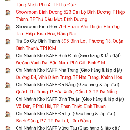
Tăng Nhơn Phú A, TP.Thủ Đức
Showroom Bình Dương
523 Đại Lộ Bình Dương, P.Hiệp
Thành, TP.Thủ Dầu Một, Bình Dương
Showroom Biên Hòa
709 Phạm Văn Thuận, Phường
Tam Hiệp, Biên Hòa, Đồng Nai
Trụ Sở Cty Bình Thạnh
395 Bình Lợi, Phường 13, Quận
Bình Thạnh, TP.HCM
Chi Nhánh Kho KAFF Bình Định (Giao hàng & lắp đặt)
Đường Vành Đai Bắc Nam, Phù Cát, Bình Định
Chi Nhánh Kho KAFF Nha Trang (Giao hàng & lắp đặt)
Đường B4, Vĩnh Điềm Trung, TP.Nha Trang, Khánh Hòa
Chi Nhánh Kho KAFF Đà Nẵng (Giao hàng & lắp đặt)
Quách Thị Trang, P Hòa Xuân, Cẩm Lệ, TP. Đà Nẵng
Chi Nhánh Kho KAFF Bình Thuận (Giao hàng & lắp đặt)
Võ Dân, P.Phú Hài, TP. Phan Thiết, Bình Thuận
Chi Nhánh Kho KAFF Đà Lạt (Giao hàng & lắp đặt)
Bạch Đằng, P7, TP. Đà Lạt, Lâm Đồng
Chi Nhánh Kho KAFF Vũng Tàu (Giao hàng & lắp đặt)