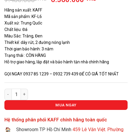
gốc
hiện
Hãng sản xuất: KAFF
là:
tại
Mã sản phẩm: KF-L6
7.480.000 VNĐ.
là:
Xuất xứ: Trung Quốc
6.360.000
Chất liệu: Đá
Màu Sắc: Trắng, Đen
Thiết kế: dây rút, 2 đường nóng lạnh
Thời gian bảo hành: 3 năm
Trạng thái : CÒN HÀNG
Hỗ trợ giao hàng, lắp đặt và bảo hành tận nhà chính hãng
GỌI NGAY 0937 85 1239 – 0932 739 439 ĐỂ CÓ GIÁ TỐT NHẤT
VÒI RỬA ĐÁ KAFF KF-L6 số lượng
MUA NGAY
Hệ thống phân phối KAFF chính hãng toàn quốc
Showroom TP Hồ Chí Minh
459 Lê Văn Việt. Phường