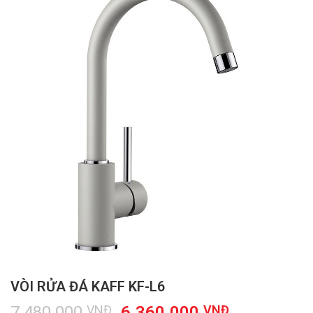
VÒI RỬA ĐÁ KAFF KF-L6
Giá
Giá
7.480.000
VNĐ
6.360.000
VNĐ