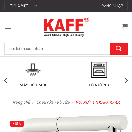
Bỏ
ĐĂNG NHẬP
qua
nội
dung
Tìm
kiếm:
LÒ NƯỚNG
LÒ VI SÓNG
Trang chủ
/
Chậu rửa - Vòi rửa
/
VÒI RỬA ĐÁ KAFF KF-L4
-15%