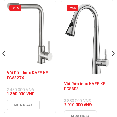
-25%
-25%
Vòi Rửa Inox KAFF KF-
FC8327X
Vòi Rửa inox KAFF KF-
FC8603
2.480.000
VNĐ
Giá
1.860.000
VNĐ
gốc
Giá
3.880.000
VNĐ
là:
hiện
Giá
2.910.000
VNĐ
MUA NGAY
2.480.000 VNĐ.
tại
gốc
Giá
là:
là:
hiện
1.860.000 VNĐ.
MUA NGAY