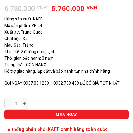
Giá
Giá
6.780.000
VNĐ
5.760.000
VNĐ
gốc
hiện
Hãng sản xuất: KAFF
là:
tại
Mã sản phẩm: KF-L4
6.780.000 VNĐ.
là:
Xuất xứ: Trung Quốc
5.760.000
Chất liệu: Đá
Màu Sắc: Trắng
Thiết kế: 2 đường nóng lạnh
Thời gian bảo hành: 3 năm
Trạng thái : CÒN HÀNG
Hỗ trợ giao hàng, lắp đặt và bảo hành tận nhà chính hãng
GỌI NGAY 0937 85 1239 – 0932 739 439 ĐỂ CÓ GIÁ TỐT NHẤT
VÒI RỬA ĐÁ KAFF KF-L4 số lượng
MUA NGAY
Hệ thống phân phối KAFF chính hãng toàn quốc