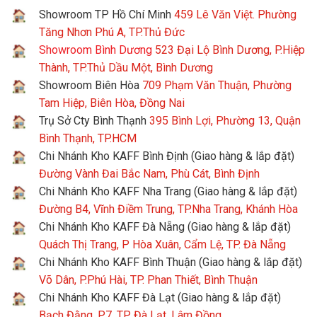
Showroom TP Hồ Chí Minh
459 Lê Văn Việt. Phường
Tăng Nhơn Phú A, TP.Thủ Đức
Showroom Bình Dương
523 Đại Lộ Bình Dương, P.Hiệp
Thành, TP.Thủ Dầu Một, Bình Dương
Showroom Biên Hòa
709 Phạm Văn Thuận, Phường
Tam Hiệp, Biên Hòa, Đồng Nai
Trụ Sở Cty Bình Thạnh
395 Bình Lợi, Phường 13, Quận
Bình Thạnh, TP.HCM
Chi Nhánh Kho KAFF Bình Định (Giao hàng & lắp đặt)
Đường Vành Đai Bắc Nam, Phù Cát, Bình Định
Chi Nhánh Kho KAFF Nha Trang (Giao hàng & lắp đặt)
Đường B4, Vĩnh Điềm Trung, TP.Nha Trang, Khánh Hòa
Chi Nhánh Kho KAFF Đà Nẵng (Giao hàng & lắp đặt)
Quách Thị Trang, P Hòa Xuân, Cẩm Lệ, TP. Đà Nẵng
Chi Nhánh Kho KAFF Bình Thuận (Giao hàng & lắp đặt)
Võ Dân, P.Phú Hài, TP. Phan Thiết, Bình Thuận
Chi Nhánh Kho KAFF Đà Lạt (Giao hàng & lắp đặt)
Bạch Đằng, P7, TP. Đà Lạt, Lâm Đồng