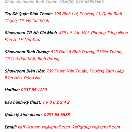
Châu
chi nhánh Bình Thạnh TP.HCM, STK 66996666
Trụ Sở Quận Bình Thạnh:
395 Bình Lợi, Phường 13, Quận Bình
Thạnh, TP. Hồ Chí Minh
Showroom TP. Hồ Chí Minh
:
459 Lê Văn Việt, Phường Tăng Nhơn
Phú A, TP.Thủ Đức
Showroom
Bình Dương
:
523 Đại Lộ Bình Dương, P.Hiệp Thành,
TP.Thủ Dầu Một, Bình Dương
Showroom
Biên Hòa:
709 Phạm Văn Thuận, Phường Tam Hiệp,
Biên Hòa, Đồng Nai
Hotline:
0937 85 1239
Bảo hành/Kỹ thuật:
1 9 0 0 2 2 4 2
Quản lý kinh doanh:
0931 54 6888
Email:
kaffvietnam.vn@gmail.com
kaffgroup.vn@gmail.com