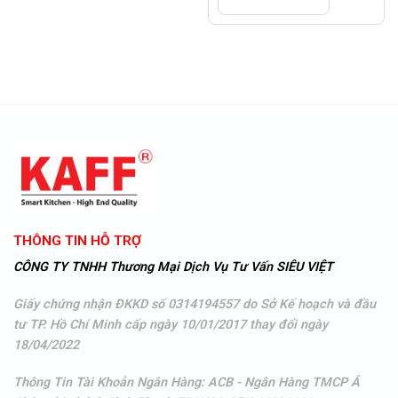
3.880.000 VNĐ.
tại
là:
2.910.000 VNĐ.
THÔNG TIN HỖ TRỢ
CÔNG TY TNHH Thương Mại Dịch Vụ Tư Vấn SIÊU VIỆT
Giấy chứng nhận ĐKKD số 0314194557 do Sở Kế hoạch và đầu
tư TP. Hồ Chí Minh cấp ngày 10/01/2017 thay đổi ngày
18/04/2022
Thông Tin Tài Khoản Ngân Hàng: ACB - Ngân Hàng TMCP Á