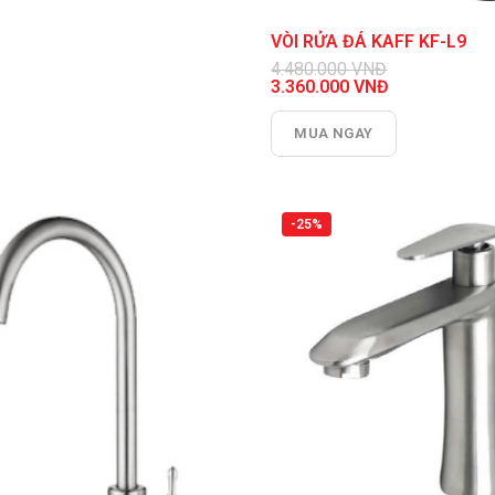
0 VNĐ.
VÒI RỬA ĐÁ KAFF KF-L9
4.480.000
VNĐ
Giá
3.360.000
VNĐ
gốc
Giá
là:
hiện
MUA NGAY
4.480.000 VNĐ.
tại
là:
3.360.000 VNĐ.
-25%