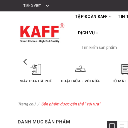
Bỏ
qua
TẬP ĐOÀN KAFF
TIN 
nội
dung
DỊCH VỤ
Tìm
kiếm:
SẤY
MÁY PHA CÀ PHÊ
CHẬU RỬA - VÒI RỬA
TỦ MÁT
Trang chủ
/
Sản phẩm được gắn thẻ “ vòi rửa”
DANH MỤC SẢN PHẨM