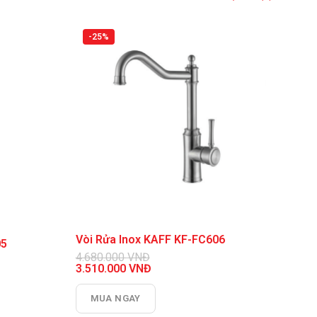
-25%
Vòi Rửa Inox KAFF KF-FC606
05
4.680.000
VNĐ
Giá
3.510.000
VNĐ
gốc
Giá
là:
hiện
MUA NGAY
4.680.000 VNĐ.
tại
là: