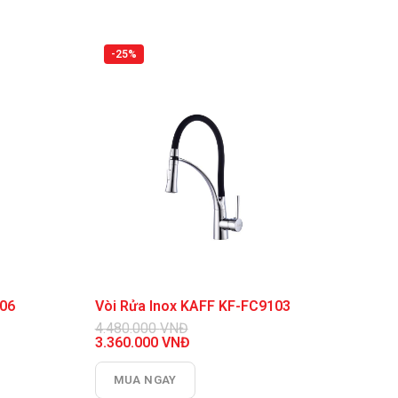
3.510.000 VNĐ.
-25%
106
Vòi Rửa Inox KAFF KF-FC9103
4.480.000
VNĐ
Giá
3.360.000
VNĐ
gốc
Giá
là:
hiện
MUA NGAY
4.480.000 VNĐ.
tại