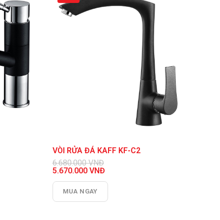
VÒI RỬA ĐÁ KAFF KF-C2
6.680.000
VNĐ
Giá
5.670.000
VNĐ
gốc
Giá
là:
hiện
MUA NGAY
6.680.000 VNĐ.
tại
là:
5.670.000 VNĐ.