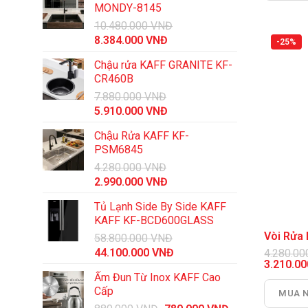
là:
MONDY-8145
3.135.00
10.480.000
VNĐ
Giá
Giá
8.384.000
VNĐ
-25%
gốc
hiện
Chậu rửa KAFF GRANITE KF-
là:
tại
CR460B
10.480.000 VNĐ.
là:
7.880.000
VNĐ
8.384.000 VNĐ.
Giá
Giá
5.910.000
VNĐ
gốc
hiện
Chậu Rửa KAFF KF-
là:
tại
PSM6845
7.880.000 VNĐ.
là:
4.280.000
VNĐ
5.910.000 VNĐ.
Giá
Giá
2.990.000
VNĐ
gốc
hiện
Tủ Lạnh Side By Side KAFF
là:
tại
KAFF KF-BCD600GLASS
4.280.000 VNĐ.
là:
Vòi Rử
58.800.000
VNĐ
2.990.000 VNĐ.
Giá
Giá
44.100.000
VNĐ
4.280.0
Giá
3.210.0
gốc
hiện
gốc
Giá
Ấm Đun Từ Inox KAFF Cao
là:
tại
là:
hiện
Cấp
MUA 
58.800.000 VNĐ.
là:
4.280.00
tại
là: