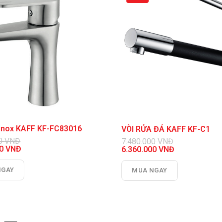
a inox KAFF KF-FC83016
VÒI RỬA ĐÁ KAFF KF-C1
00
VNĐ
7.480.000
VNĐ
00
VNĐ
Giá
6.360.000
VNĐ
gốc
Giá
là:
hiện
NGAY
MUA NGAY
0 VNĐ.
7.480.000 VNĐ.
tại
là:
0 VNĐ.
6.360.000 VNĐ.