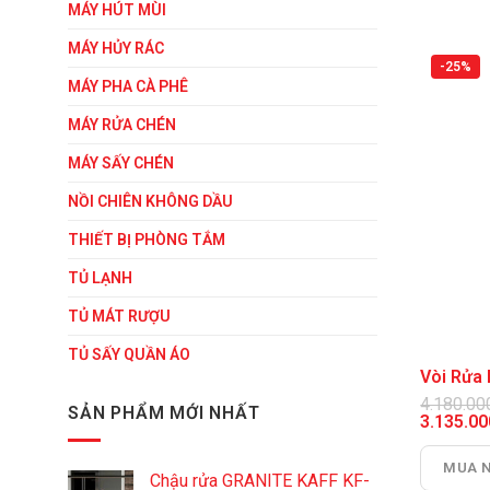
MÁY HÚT MÙI
MÁY HỦY RÁC
-25%
MÁY PHA CÀ PHÊ
MÁY RỬA CHÉN
MÁY SẤY CHÉN
NỒI CHIÊN KHÔNG DẦU
THIẾT BỊ PHÒNG TẮM
TỦ LẠNH
TỦ MÁT RƯỢU
TỦ SẤY QUẦN ÁO
Vòi Rử
4.180.0
SẢN PHẨM MỚI NHẤT
Giá
3.135.0
gốc
Giá
là:
hiện
MUA 
4.180.00
tại
Chậu rửa GRANITE KAFF KF-