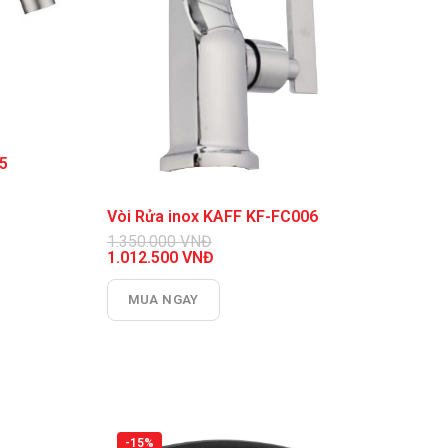
05
Vòi Rửa inox KAFF KF-FC006
1.350.000
VNĐ
Giá
1.012.500
VNĐ
gốc
Giá
là:
hiện
MUA NGAY
1.350.000 VNĐ.
tại
là:
1.012.500 VNĐ.
-15%