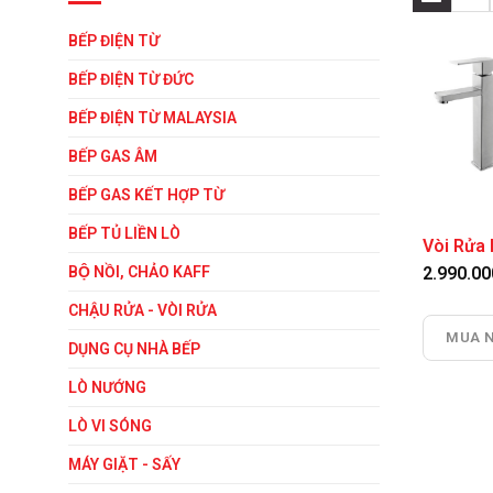
BẾP ĐIỆN TỪ
BẾP ĐIỆN TỪ ĐỨC
BẾP ĐIỆN TỪ MALAYSIA
BẾP GAS ÂM
BẾP GAS KẾT HỢP TỪ
BẾP TỦ LIỀN LÒ
Vòi Rử
BỘ NỒI, CHẢO KAFF
2.990.0
CHẬU RỬA - VÒI RỬA
MUA 
DỤNG CỤ NHÀ BẾP
LÒ NƯỚNG
LÒ VI SÓNG
MÁY GIẶT - SẤY