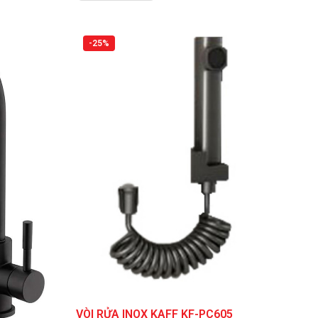
là:
3.360.000 VNĐ.
-25%
VÒI RỬA INOX KAFF KF-PC605