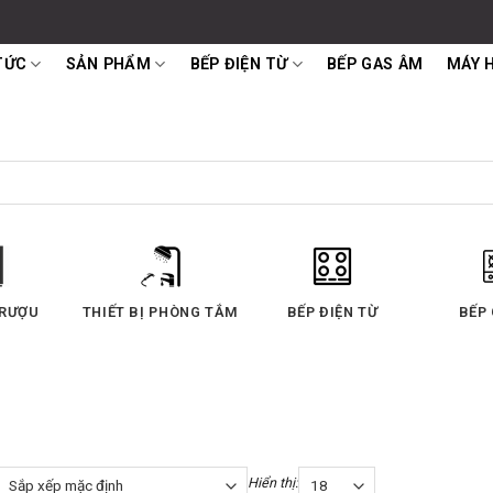
TỨC
SẢN PHẨM
BẾP ĐIỆN TỪ
BẾP GAS ÂM
MÁY 
 RƯỢU
THIẾT BỊ PHÒNG TẮM
BẾP ĐIỆN TỪ
BẾP
Hiển thị: