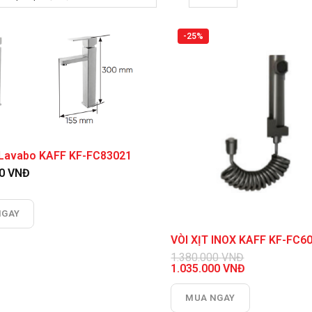
-25%
a Lavabo KAFF KF-FC83021
00
VNĐ
NGAY
VÒI XỊT INOX KAFF KF-FC6
1.380.000
VNĐ
Giá
1.035.000
VNĐ
gốc
Giá
là:
hiện
MUA NGAY
1.380.000 VNĐ.
tại