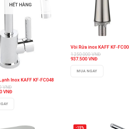
HẾT HÀNG
Vòi Rửa inox KAFF KF-FC0
1.250.000
VNĐ
Giá
937.500
VNĐ
gốc
Giá
là:
hiện
MUA NGAY
1.250.000 VNĐ.
tại
là:
a Lạnh Inox KAFF KF-FC048
937.500 VNĐ.
00
VNĐ
00
VNĐ
NGAY
0 VNĐ.
0 VNĐ.
-15%