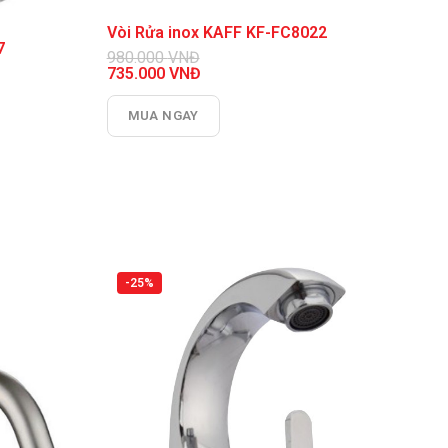
Vòi Rửa inox KAFF KF-FC8022
7
980.000
VNĐ
Giá
735.000
VNĐ
gốc
Giá
là:
hiện
MUA NGAY
980.000 VNĐ.
tại
là:
735.000 VNĐ.
-25%