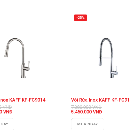
là:
1.035.000 VNĐ.
-25%
a Inox KAFF KF-FC9014
Vòi Rửa Inox KAFF KF-FC9
00
VNĐ
7.280.000
VNĐ
Giá
00
VNĐ
5.460.000
VNĐ
gốc
Giá
là:
hiện
NGAY
MUA NGAY
0 VNĐ.
7.280.000 VNĐ.
tại