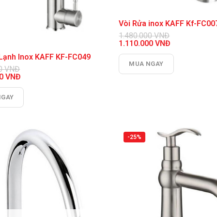
Vòi Rửa inox KAFF Kf-FC00
1.480.000
VNĐ
Giá
1.110.000
VNĐ
gốc
Giá
a Lạnh Inox KAFF KF-FC049
là:
hiện
MUA NGAY
1.480.000 VNĐ.
tại
00
VNĐ
là:
00
VNĐ
1.110.000 VNĐ.
NGAY
0 VNĐ.
0 VNĐ.
-25%