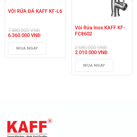
VÒI RỬA ĐÁ KAFF KF-L6
Vòi Rửa Inox KAFF KF-
7.480.000
VNĐ
FC8602
Giá
6.360.000
VNĐ
gốc
Giá
là:
hiện
2.680.000
VNĐ
MUA NGAY
7.480.000 VNĐ.
tại
Giá
2.010.000
VNĐ
là:
gốc
Giá
6.360.000 VNĐ.
là:
hiện
MUA NGAY
2.680.000 VNĐ.
tại
là:
2.010.000 VNĐ.