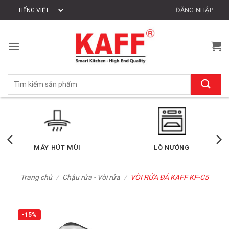
Bỏ
ĐĂNG NHẬP
qua
nội
dung
Tìm
kiếm:
LÒ VI SÓNG
MÁY RỬA CHÉN
Trang chủ
/
Chậu rửa - Vòi rửa
/
VÒI RỬA ĐÁ KAFF KF-C5
-15%