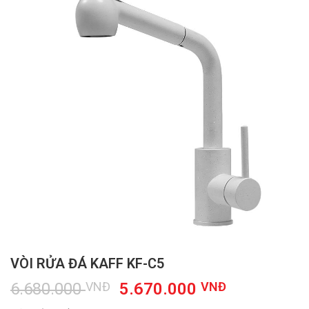
VÒI RỬA ĐÁ KAFF KF-C5
Giá
Giá
6.680.000
VNĐ
5.670.000
VNĐ
gốc
hiện