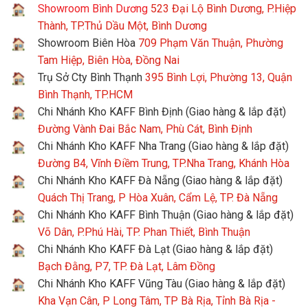
Showroom Bình Dương
523 Đại Lộ Bình Dương, P.Hiệp
Thành, TP.Thủ Dầu Một, Bình Dương
Showroom Biên Hòa
709 Phạm Văn Thuận, Phường
Tam Hiệp, Biên Hòa, Đồng Nai
Trụ Sở Cty Bình Thạnh
395 Bình Lợi, Phường 13, Quận
Bình Thạnh, TP.HCM
Chi Nhánh Kho KAFF Bình Định (Giao hàng & lắp đặt)
Đường Vành Đai Bắc Nam, Phù Cát, Bình Định
Chi Nhánh Kho KAFF Nha Trang (Giao hàng & lắp đặt)
Đường B4, Vĩnh Điềm Trung, TP.Nha Trang, Khánh Hòa
Chi Nhánh Kho KAFF Đà Nẵng (Giao hàng & lắp đặt)
Quách Thị Trang, P Hòa Xuân, Cẩm Lệ, TP. Đà Nẵng
Chi Nhánh Kho KAFF Bình Thuận (Giao hàng & lắp đặt)
Võ Dân, P.Phú Hài, TP. Phan Thiết, Bình Thuận
Chi Nhánh Kho KAFF Đà Lạt (Giao hàng & lắp đặt)
Bạch Đằng, P7, TP. Đà Lạt, Lâm Đồng
Chi Nhánh Kho KAFF Vũng Tàu (Giao hàng & lắp đặt)
Kha Vạn Cân, P Long Tâm, TP Bà Rịa, Tỉnh Bà Rịa -