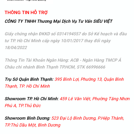
THÔNG TIN HỖ TRỢ
CÔNG TY TNHH Thương Mại Dịch Vụ Tư Vấn SIÊU VIỆT
Giấy chứng nhận ĐKKD số 0314194557 do Sở Kế hoạch và đầu
tư TP. Hồ Chí Minh cấp ngày 10/01/2017 thay đổi ngày
18/04/2022
Thông Tin Tài Khoản Ngân Hàng: ACB - Ngân Hàng TMCP Á
Châu
chi nhánh Bình Thạnh TP.HCM, STK 66996666
Trụ Sở Quận Bình Thạnh:
395 Bình Lợi, Phường 13, Quận Bình
Thạnh, TP. Hồ Chí Minh
Showroom TP. Hồ Chí Minh
:
459 Lê Văn Việt, Phường Tăng Nhơn
Phú A, TP.Thủ Đức
Showroom
Bình Dương
:
523 Đại Lộ Bình Dương, P.Hiệp Thành,
TP.Thủ Dầu Một, Bình Dương