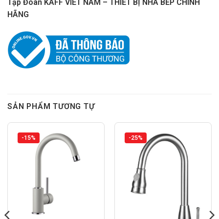
Tập Đoàn KAFF VIET NAM – THIẾT BỊ NHÀ BẾP CHÍNH
HÃNG
SẢN PHẨM TƯƠNG TỰ
-15%
-25%