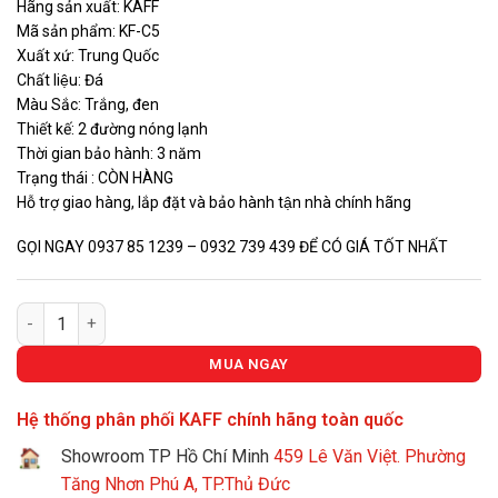
Hãng sản xuất: KAFF
là:
tại
Mã sản phẩm: KF-C5
6.680.000 VNĐ.
là:
Xuất xứ: Trung Quốc
5.670.000
Chất liệu: Đá
Màu Sắc: Trắng, đen
Thiết kế: 2 đường nóng lạnh
Thời gian bảo hành: 3 năm
Trạng thái : CÒN HÀNG
Hỗ trợ giao hàng, lắp đặt và bảo hành tận nhà chính hãng
GỌI NGAY 0937 85 1239 – 0932 739 439 ĐỂ CÓ GIÁ TỐT NHẤT
VÒI RỬA ĐÁ KAFF KF-C5 số lượng
MUA NGAY
Hệ thống phân phối KAFF chính hãng toàn quốc
Showroom TP Hồ Chí Minh
459 Lê Văn Việt. Phường
Tăng Nhơn Phú A, TP.Thủ Đức