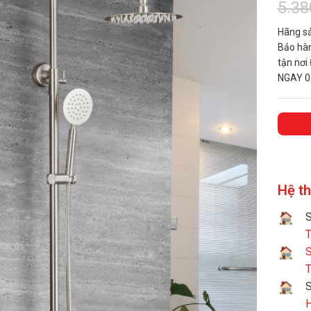
5.38
Hãng sả
Bảo hàn
tận nơi
NGAY 0
Hệ t
S
T
S
T
H