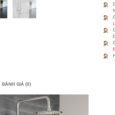
C
N
C
L
C
Đ
C
Đ
H
ĐÁNH GIÁ (0)