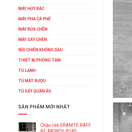
MÁY HỦY RÁC
MÁY PHA CÀ PHÊ
MÁY RỬA CHÉN
MÁY SẤY CHÉN
NỒI CHIÊN KHÔNG DẦU
THIẾT BỊ PHÒNG TẮM
TỦ LẠNH
TỦ MÁT RƯỢU
TỦ SẤY QUẦN ÁO
SẢN PHẨM MỚI NHẤT
Chậu rửa GRANITE KAFF
KF-MONDY-8145