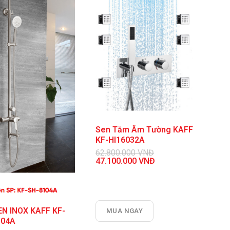
Sen Tắm Âm Tường KAFF
KF-HI16032A
62.800.000
VNĐ
Giá
47.100.000
VNĐ
gốc
Giá
là:
hiện
62.800.000 VNĐ.
tại
là:
47.100.000 VNĐ.
EN INOX KAFF KF-
MUA NGAY
104A