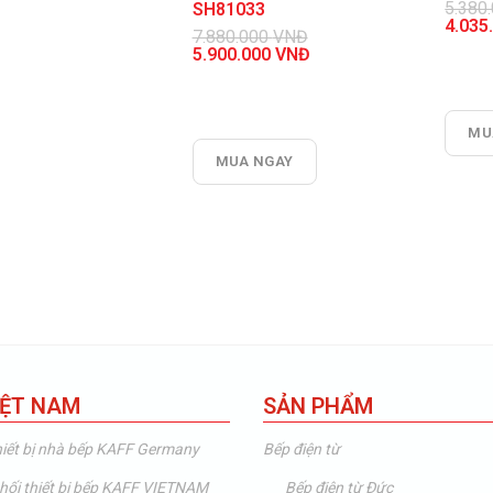
5.380
SH81033
Giá
4.035
7.880.000
VNĐ
gốc
Giá
Giá
5.900.000
VNĐ
là:
hiện
gốc
Giá
5.380
tại
là:
hiện
là:
7.880.000 VNĐ.
tại
4.035
là:
MU
5.900.000 VNĐ.
MUA NGAY
IỆT NAM
SẢN PHẨM
hiết bị nhà bếp KAFF Germany
Bếp điện từ
hối thiết bị bếp KAFF VIETNAM
Bếp điện từ Đức