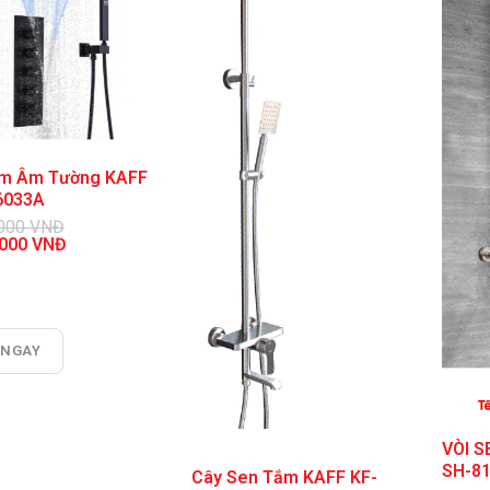
m Âm Tường KAFF
6033A
.000
VNĐ
.000
VNĐ
000 VNĐ.
000 VNĐ.
 NGAY
VÒI S
SH-8
Cây Sen Tắm KAFF KF-