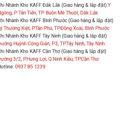
hi Nhánh Kho KAFF Đắk Lắk (Giao hàng & lắp đặt)
Y
gông, P Tân Tiến, TP Buôn Mê Thuột, Dắk Lắk
hi Nhánh Kho KAFF Bình Phước (Giao hàng & lắp đặt)
ý Thường Kiệt, P.Tân Phú, TP.Đồng Xoài, Bình Phước
hi Nhánh Kho KAFF Tây Ninh (Giao hàng & lắp đặt)
ường Huỳnh Công Giản, P3, TP.Tây Ninh, Tây Ninh
hi Nhánh Kho KAFF Cần Thơ (Giao hàng & lắp đặt)
ường 3/2, P.Hưng Lợi, Q.Ninh Kiều, TP.Cần Thơ
otline:
0937 85 1239