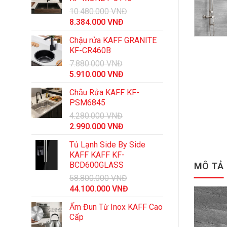
10.480.000
VNĐ
Giá
Giá
8.384.000
VNĐ
gốc
hiện
Chậu rửa KAFF GRANITE
là:
tại
KF-CR460B
10.480.000 VNĐ.
là:
7.880.000
VNĐ
8.384.000 VNĐ.
Giá
Giá
5.910.000
VNĐ
gốc
hiện
Chậu Rửa KAFF KF-
là:
tại
PSM6845
7.880.000 VNĐ.
là:
4.280.000
VNĐ
5.910.000 VNĐ.
Giá
Giá
2.990.000
VNĐ
gốc
hiện
Tủ Lạnh Side By Side
là:
tại
KAFF KAFF KF-
4.280.000 VNĐ.
là:
BCD600GLASS
MÔ TẢ
2.990.000 VNĐ.
58.800.000
VNĐ
Giá
Giá
44.100.000
VNĐ
gốc
hiện
Ấm Đun Từ Inox KAFF Cao
là:
tại
Cấp
58.800.000 VNĐ.
là: