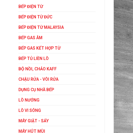
BẾP ĐIỆN TỪ
BẾP ĐIỆN TỪ ĐỨC
BẾP ĐIỆN TỪ MALAYSIA
BẾP GAS ÂM
BẾP GAS KẾT HỢP TỪ
BẾP TỦ LIỀN LÒ
BỘ NỒI, CHẢO KAFF
CHẬU RỬA - VÒI RỬA
DỤNG CỤ NHÀ BẾP
LÒ NƯỚNG
LÒ VI SÓNG
MÁY GIẶT - SẤY
MÁY HÚT MÙI