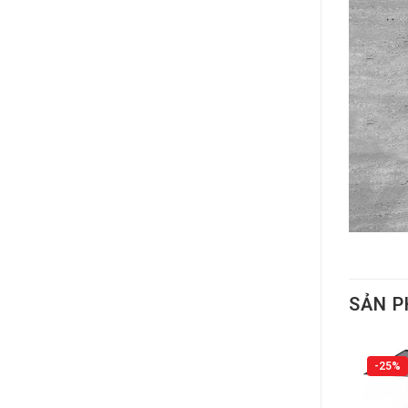
SẢN 
-25%
-25%