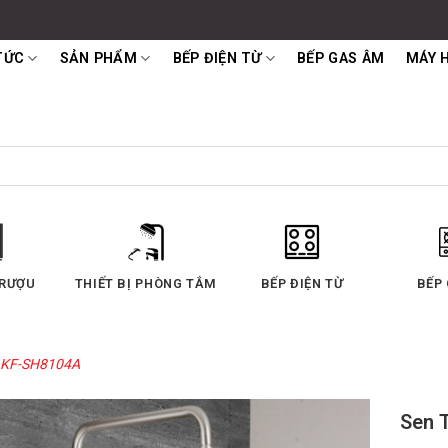
TỨC
SẢN PHẨM
BẾP ĐIỆN TỪ
BẾP GAS ÂM
MÁY 
 RƯỢU
THIẾT BỊ PHÒNG TẮM
BẾP ĐIỆN TỪ
BẾP
 KF-SH8104A
Sen 