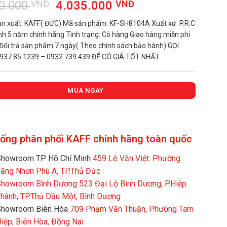
Giá
Giá
0.000
VNĐ
4.035.000
VNĐ
gốc
hiện
n xuất: KAFF( ĐỨC) Mã sản phẩm: KF-SH8104A Xuất xứ: P.R.C
là:
tại
h 5 năm chính hãng Tình trạng: Có hàng Giao hàng miễn phí
5.380.000 VNĐ.
là:
 Đổi trả sản phẩm 7 ngày( Theo chính sách bảo hành) GỌI
4.035.000 VNĐ.
937 85 1239 – 0932 739 439 ĐỂ CÓ GIÁ TỐT NHẤT
MUA NGAY
hống phân phối KAFF chính hãng toàn quốc
howroom TP Hồ Chí Minh
459 Lê Văn Việt. Phường
ăng Nhơn Phú A, TP.Thủ Đức
howroom Bình Dương
523 Đại Lộ Bình Dương, P.Hiệp
hành, TP.Thủ Dầu Một, Bình Dương
Showroom Biên Hòa
709 Phạm Văn Thuận, Phường Tam
iệp, Biên Hòa, Đồng Nai