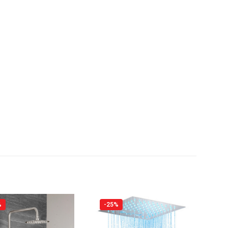
%
-25%