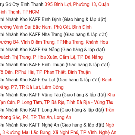
rụ Sở Cty Bình Thạnh
395 Bình Lợi, Phường 13, Quận
ình Thạnh, TP.HCM
hi Nhánh Kho KAFF Bình Định (Giao hàng & lắp đặt)
ường Vành Đai Bắc Nam, Phù Cát, Bình Định
hi Nhánh Kho KAFF Nha Trang (Giao hàng & lắp đặt)
ường B4, Vĩnh Điềm Trung, TP.Nha Trang, Khánh Hòa
hi Nhánh Kho KAFF Đà Nẵng (Giao hàng & lắp đặt)
uách Thị Trang, P Hòa Xuân, Cẩm Lệ, TP. Đà Nẵng
hi Nhánh Kho KAFF Bình Thuận (Giao hàng & lắp đặt)
õ Dân, P.Phú Hài, TP. Phan Thiết, Bình Thuận
hi Nhánh Kho KAFF Đà Lạt (Giao hàng & lắp đặt)
Bạch
ằng, P7, TP. Đà Lạt, Lâm Đồng
hi Nhánh Kho KAFF Vũng Tàu (Giao hàng & lắp đặt)
Kha
ạn Cân, P Long Tâm, TP Bà Rịa, Tỉnh Bà Rịa - Vũng Tàu
hi Nhánh Kho KAFF Long An (Giao hàng & lắp đặt)
Trần
hong Sắc, P4, TP. Tân An, Long An
hi Nhánh Kho KAFF Nghệ An (Giao hàng & lắp đặt)
Ngõ
, 3 Đường Mai Lão Bạng, Xã Nghi Phú, TP Vinh, Nghệ An