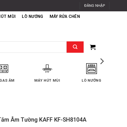
ĐĂNG NHẬP
HÚT MÙI
LÒ NƯỚNG
MÁY RỬA CHÉN
 GAS ÂM
MÁY HÚT MÙI
LÒ NƯỚNG
Tắm Âm Tường KAFF KF-SH8104A