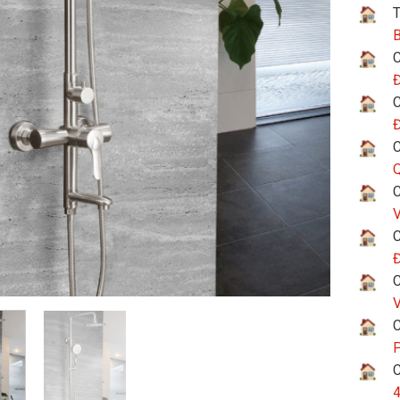
T
B
C
Đ
C
Đ
C
Q
C
V
C
Đ
C
V
C
P
C
4