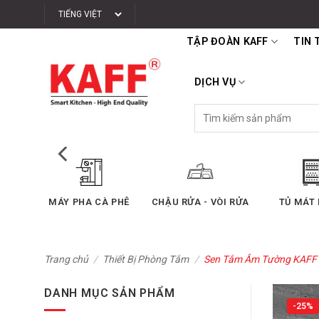
Bỏ
qua
TẬP ĐOÀN KAFF
TIN 
nội
dung
DỊCH VỤ
Tìm
kiếm:
SẤY
MÁY PHA CÀ PHÊ
CHẬU RỬA - VÒI RỬA
TỦ MÁT
Trang chủ
/
Thiết Bị Phòng Tắm
/
Sen Tắm Âm Tường KAFF
DANH MỤC SẢN PHẨM
-25%