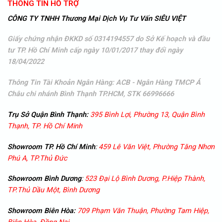
THÔNG TIN HỖ TRỢ
CÔNG TY TNHH Thương Mại Dịch Vụ Tư Vấn SIÊU VIỆT
Giấy chứng nhận ĐKKD số 0314194557 do Sở Kế hoạch và đầu
tư TP. Hồ Chí Minh cấp ngày 10/01/2017 thay đổi ngày
18/04/2022
Thông Tin Tài Khoản Ngân Hàng: ACB - Ngân Hàng TMCP Á
Châu
chi nhánh Bình Thạnh TP.HCM, STK 66996666
Trụ Sở Quận Bình Thạnh:
395 Bình Lợi, Phường 13, Quận Bình
Thạnh, TP. Hồ Chí Minh
Showroom TP. Hồ Chí Minh
:
459 Lê Văn Việt, Phường Tăng Nhơn
Phú A, TP.Thủ Đức
Showroom
Bình Dương
:
523 Đại Lộ Bình Dương, P.Hiệp Thành,
TP.Thủ Dầu Một, Bình Dương
Showroom
Biên Hòa:
709 Phạm Văn Thuận, Phường Tam Hiệp,