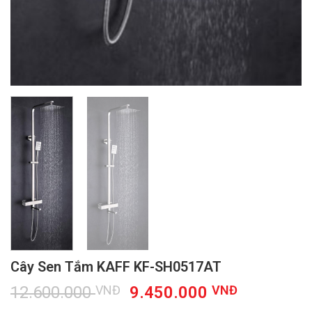
Cây Sen Tắm KAFF KF-SH0517AT
Giá
Giá
12.600.000
VNĐ
9.450.000
VNĐ
gốc
hiện