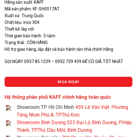
Hãng sản xuất: KAFF
là:
tại
Mã sản phẩm: KF-SH0517AT
12.600.000 VNĐ.
là:
Xuất xứ: Trung Quốc
9.450.00
Chất liệu: inox 304
Thiết kế: lắp nổi
Thời gian bảo hành: 3 năm
Trạng thái : CÒN HÀNG
Hỗ trợ giao hàng, lắp đặt và bảo hành tận nhà chính hãng
GỌI NGAY 0937 85 1239 – 0932 739 439 ĐỂ CÓ GIÁ TỐT NHẤT
MUA NGAY
Hệ thống phân phối KAFF chính hãng toàn quốc
Showroom TP Hồ Chí Minh
459 Lê Văn Việt. Phường
Tăng Nhơn Phú A, TP.Thủ Đức
Showroom Bình Dương
523 Đại Lộ Bình Dương, P.Hiệp
Thành, TP.Thủ Dầu Một, Bình Dương