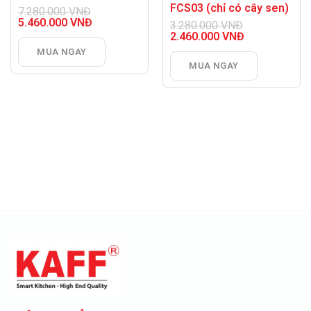
FCS03 (chỉ có cây sen)
7.280.000
VNĐ
Giá
5.460.000
VNĐ
3.280.000
VNĐ
gốc
Giá
Giá
2.460.000
VNĐ
là:
hiện
gốc
Giá
MUA NGAY
7.280.000 VNĐ.
tại
là:
hiện
là:
MUA NGAY
3.280.000 VNĐ.
tại
5.460.000 VNĐ.
là:
2.460.000 VNĐ.