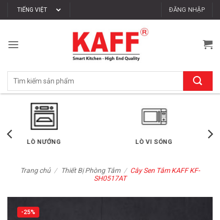
Bỏ
ĐĂNG NHẬP
qua
nội
dung
Tìm
kiếm:
LÒ VI SÓNG
MÁY RỬA CHÉN
Trang chủ
/
Thiết Bị Phòng Tắm
/
Cây Sen Tắm KAFF KF-
SH0517AT
-25%