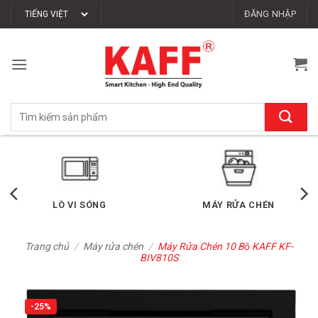
Bỏ
ĐĂNG NHẬP
qua
nội
dung
Tìm
kiếm:
TỦ LẠNH
MÁY GIẶT - SẤY
Trang chủ
/
Máy rửa chén
/
Máy Rửa Chén 10 Bộ KAFF KF-
BIV810S
-25%