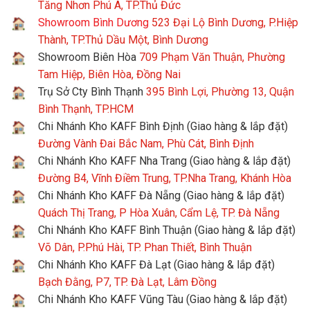
Tăng Nhơn Phú A, TP.Thủ Đức
Showroom Bình Dương
523 Đại Lộ Bình Dương, P.Hiệp
Thành, TP.Thủ Dầu Một, Bình Dương
Showroom Biên Hòa
709 Phạm Văn Thuận, Phường
Tam Hiệp, Biên Hòa, Đồng Nai
Trụ Sở Cty Bình Thạnh
395 Bình Lợi, Phường 13, Quận
Bình Thạnh, TP.HCM
Chi Nhánh Kho KAFF Bình Định (Giao hàng & lắp đặt)
Đường Vành Đai Bắc Nam, Phù Cát, Bình Định
Chi Nhánh Kho KAFF Nha Trang (Giao hàng & lắp đặt)
Đường B4, Vĩnh Điềm Trung, TP.Nha Trang, Khánh Hòa
Chi Nhánh Kho KAFF Đà Nẵng (Giao hàng & lắp đặt)
Quách Thị Trang, P Hòa Xuân, Cẩm Lệ, TP. Đà Nẵng
Chi Nhánh Kho KAFF Bình Thuận (Giao hàng & lắp đặt)
Võ Dân, P.Phú Hài, TP. Phan Thiết, Bình Thuận
Chi Nhánh Kho KAFF Đà Lạt (Giao hàng & lắp đặt)
Bạch Đằng, P7, TP. Đà Lạt, Lâm Đồng
Chi Nhánh Kho KAFF Vũng Tàu (Giao hàng & lắp đặt)