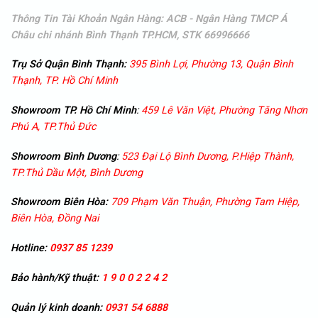
Thông Tin Tài Khoản Ngân Hàng: ACB - Ngân Hàng TMCP Á
Châu
chi nhánh Bình Thạnh TP.HCM, STK 66996666
Trụ Sở Quận Bình Thạnh:
395 Bình Lợi, Phường 13, Quận Bình
Thạnh, TP. Hồ Chí Minh
Showroom TP. Hồ Chí Minh
:
459 Lê Văn Việt, Phường Tăng Nhơn
Phú A, TP.Thủ Đức
Showroom
Bình Dương
:
523 Đại Lộ Bình Dương, P.Hiệp Thành,
TP.Thủ Dầu Một, Bình Dương
Showroom
Biên Hòa:
709 Phạm Văn Thuận, Phường Tam Hiệp,
Biên Hòa, Đồng Nai
Hotline:
0937 85 1239
Bảo hành/Kỹ thuật:
1 9 0 0 2 2 4 2
Quản lý kinh doanh:
0931 54 6888