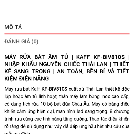
MÔ TẢ
ĐÁNH GIÁ (0)
MÁY RỬA BÁT ÂM TỦ | KAFF KF-BIV810S |
NHẬP KHẨU NGUYÊN CHIẾC THÁI LAN | THIẾT
KẾ SANG TRỌNG | AN TOÀN, BỀN BỈ VÀ TIẾT
KIỆM ĐIỆN NĂNG
Máy rửa bát Kaff
KF-BIV810S
xuất xứ Thái Lan thiết kế độc
lập hoặc âm tủ linh hoạt, thân máy làm bằng inox cao cấp,
có dung tích rửa 10 bộ bát đũa Châu Âu. Máy có bảng điều
khiển cảm ứng hiện đại, màn hình led sang trọng. 8 chương
trình rửa cùng các tính năng tăng cường. Thao tác điều khiển
rõ ràng dễ sử dụng như vậy đã đáp ứng hầu hết nhu cầu của
mỗi gia đình.