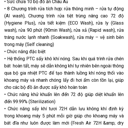
• Sức chứa 10 bộ đồ ăn Châu Âu
• 8 Chương trình rửa tích hợp: rửa thông minh – rửa tự động
(AI wash), Chương trình rửa tiệt trùng nâng cao 72 độ
(Hygiene Plus), rửa tiết kiệm (ECO Wash), rửa ly (Glass
wash), rửa 90 phút (90min Wash), rửa xả (Rapid wash), rửa
tráng nước lạnh nhanh (Soakwash), rửa máy – vệ sinh bên
trong máy (Self cleaning)
• Chức năng đặc biệt
• Hệ thống PTC sấy khô khí nóng. Sau khi quá trình rửa chén
bát hoàn tất, máy sẽ dẫn không khí tự nhiên bên ngoài thông
qua bộ gia nhiệt PTC để tạo thành luồng khí nóng thổi vào
khoang máy và nhanh chóng lấy đi hơi ẩm còn tồn lại, giúp
cho các bộ đồ ăn được sấy khô hoàn toàn
• Chức năng khử khuẩn lên đến 72 độ giúp diệt khuẩn lên
đến 99.99% (Sterilization)
• Chức năng sấy khí tươi 72H dẫn lưu không khí định kỳ
trong khoang máy 5 phút mỗi giờ giúp cho khoang máy và
bát đĩa như luôn được làm mới (Fresh Air 72H &amp; dry