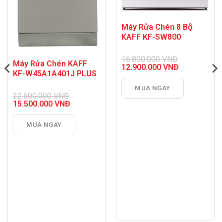
Máy Rửa Chén 8 Bộ
KAFF KF-SW800
16.800.000
VNĐ
Máy Rửa Chén KAFF
Giá
12.900.000
VNĐ
KF-W45A1A401J PLUS
gốc
Giá
là:
hiện
MUA NGAY
16.800.000 VNĐ.
tại
22.600.000
VNĐ
là:
Giá
15.500.000
VNĐ
12.900.000 VNĐ.
gốc
Giá
là:
hiện
MUA NGAY
22.600.000 VNĐ.
tại
là:
15.500.000 VNĐ.