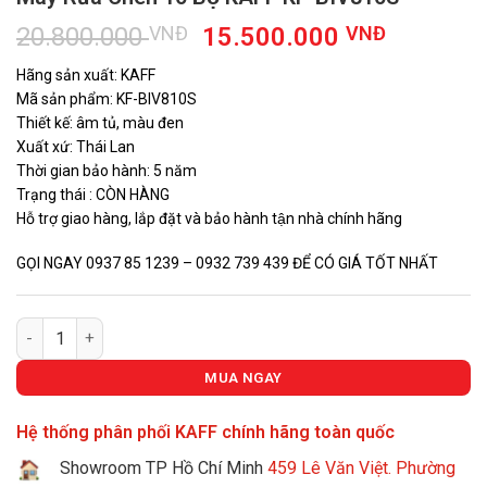
Giá
Giá
20.800.000
VNĐ
15.500.000
VNĐ
gốc
hiện
Hãng sản xuất: KAFF
là:
tại
Mã sản phẩm: KF-BIV810S
20.800.000 VNĐ.
là:
Thiết kế: âm tủ, màu đen
15.500.
Xuất xứ: Thái Lan
Thời gian bảo hành: 5 năm
Trạng thái : CÒN HÀNG
Hỗ trợ giao hàng, lắp đặt và bảo hành tận nhà chính hãng
GỌI NGAY 0937 85 1239 – 0932 739 439 ĐỂ CÓ GIÁ TỐT NHẤT
Máy Rửa Chén 10 Bộ KAFF KF-BIV810S số lượng
MUA NGAY
Hệ thống phân phối KAFF chính hãng toàn quốc
Showroom TP Hồ Chí Minh
459 Lê Văn Việt. Phường