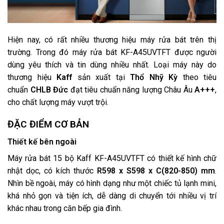
Hiện nay, có rất nhiều thương hiệu máy rửa bát trên thị
trường. Trong đó máy rửa bát KF-A45UVTFT được người
dùng yêu thích và tin dùng nhiều nhất. Loại máy này do
thương hiệu
Kaff
sản xuất tại
Thổ Nhỹ Kỳ
theo tiêu
chuẩn
CHLB Đức
đạt tiêu chuẩn năng lượng Châu Âu
A+++
,
cho chất lượng máy vượt trội.
ĐẶC ĐIỂM CƠ BẢN
Thiết kế bên ngoài
Máy rửa bát 15 bộ Kaff KF-A45UVTFT có thiết kế hình chữ
nhật dọc, có kích thước
R598 x S598 x C(820-850) mm
.
Nhìn bề ngoài, máy có hình dạng như một chiếc tủ lạnh mini,
khá nhỏ gọn và tiện ích, dễ dàng di chuyển tới nhiều vị trí
khác nhau trong căn bếp gia đình.