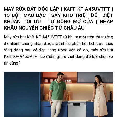
MÁY RỬA BÁT ĐỘC LẬP | KAFF KF-A45UVTFT |
15 BỘ | MÀU BẠC | SẤY KHÔ TRIỆT ĐỂ | DIỆT
KHUẨN TỐI ƯU | TỰ ĐỘNG MỞ CỬA | NHẬP
KHẨU NGUYÊN CHIẾC TỪ CHÂU ÂU
Máy rửa bát Kaff KF-A45UVTFT từ khi ra mắt trên thị trường
đã nhanh chóng nhận được rất nhiều phản hồi tích cực. Liệu
rằng đằng sau vẻ đẹp sang trọng vốn có đó, máy rửa bát
Kaff KF-A45UVTFT có điểm gì ưu việt đáng để lựa chọn và
tin dùng?