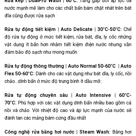
Rửa kép | DualPro Wash | 60°C:
Tăng gấp đôi áp lực tia
nước mạnh mẽ làm cho các chất bẩn bám chặt nhât trên bát
đĩa cũng được rửa sạch
Rửa tự động tiết kiệm | Auto Delicate | 30°C-50°C:
Chế
độ rửa tự động ở mức tiết kiệm, rửa bát, dĩa, ly cốc những
vật dụng ít bẩn hơn nhằm tiết kiệm điện nước nhưng vẫn
đảm bảo độ sạch như mong muốn
Rửa tự động thông thường | Auto Normal 50-60°C | Auto
Flex 50-60°C:
Dành cho các vật dụng như bát dĩa, ly cốc, nồi
chảo…dính bẩn ở mức độ trung bình ít dầu mỡ.
Rửa tự động chuyên sâu | Auto Intensive | 60°C-
70°C:
Phù hợp với các vật dụng dính bẩn nhiều bao gồm cả
nồi và chảo. Với nhiệt độ cao và áp lực mạnh của nước sẽ
đánh tan các mảng bám cứng đầu nhất
Công nghệ rửa bằng hơi nước | Steam Wash:
Bằng hơi