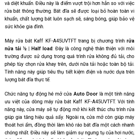
và diệt khuẩn. Điều này là điểm vượt trội hơn hẳn so với việc
rửa bát thông thường. Bát đĩa sẽ được loại bỏ hoàn toàn vi
khuẩn, chất lượng bát luôn sạch sẽ, sáng bóng, giúp bảo vệ
sức khỏe gia đình.
Máy rửa bát Kaff KF-A45UVTFT trang bị chương trình
rửa
nửa tải ½ | Half load
: Đây là công nghệ thân thiện với môi
trường được sử dụng trong quá trình rửa không đủ tải, cho
phép tùy chọn rửa khay trên, dưới nữa tải hoặc toàn bộ tải.
Tính năng này giúp tiêu thụ tiết kiệm điện và nước dựa trên
lượng bát đĩa thực tế.
Chức năng tự động hé mở cửa
Auto Door
là một tính năng
ưu việt của dòng máy rửa bát Kaff KF-A45UVTFT. Với tính
năng này, cửa máy sẽ tự động mở khi kết thúc chu trình rửa
giúp gia tăng hiệu quả sấy. Ngoài ra, cửa mở còn giúp máy
thoát hơi ẩm, đồng thời làm khô ráo bát đĩa một cách nhanh
chóng nhất. Điều này sẽ làm giảm sự ngưng tụ của hơi nước,