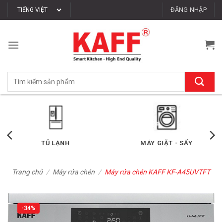
Bỏ
ĐĂNG NHẬP
qua
nội
dung
Tìm
kiếm:
TỦ LẠNH
MÁY GIẶT - SẤY
Trang chủ
/
Máy rửa chén
/
Máy rửa chén KAFF KF-A45UVTFT
-34%