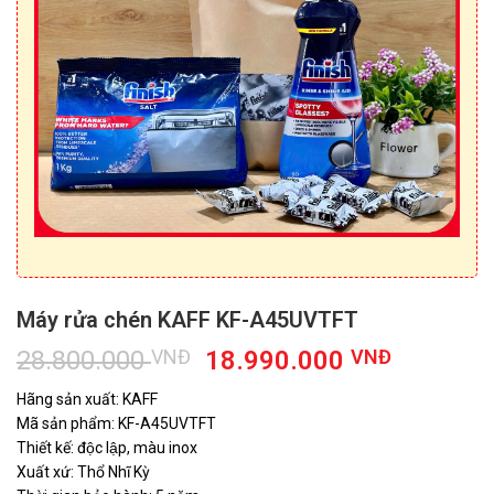
Máy rửa chén KAFF KF-A45UVTFT
Giá
Giá
28.800.000
VNĐ
18.990.000
VNĐ
gốc
hiện
Hãng sản xuất: KAFF
là:
tại
Mã sản phẩm: KF-A45UVTFT
28.800.000 VNĐ.
là:
Thiết kế: độc lập, màu inox
18.990.
Xuất xứ: Thổ Nhĩ Kỳ