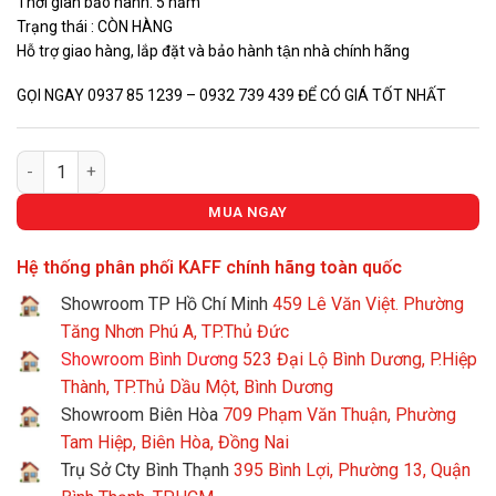
Thời gian bảo hành: 5 năm
Trạng thái : CÒN HÀNG
Hỗ trợ giao hàng, lắp đặt và bảo hành tận nhà chính hãng
GỌI NGAY 0937 85 1239 – 0932 739 439 ĐỂ CÓ GIÁ TỐT NHẤT
Máy rửa chén KAFF KF-A45UVTFT số lượng
MUA NGAY
Hệ thống phân phối KAFF chính hãng toàn quốc
Showroom TP Hồ Chí Minh
459 Lê Văn Việt. Phường
Tăng Nhơn Phú A, TP.Thủ Đức
Showroom Bình Dương
523 Đại Lộ Bình Dương, P.Hiệp
Thành, TP.Thủ Dầu Một, Bình Dương
Showroom Biên Hòa
709 Phạm Văn Thuận, Phường
Tam Hiệp, Biên Hòa, Đồng Nai
Trụ Sở Cty Bình Thạnh
395 Bình Lợi, Phường 13, Quận