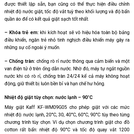
được thiết lập sẵn, bạn cũng có thể thực hiện điều chỉnh
nhiệt độ nước giặt, tốc độ vắt tuỳ theo khối lượng và độ bẩn
quần áo để có kết quả giặt sạch tốt nhất.
– Khóa trẻ em:
khi kích hoạt sẽ vô hiệu hóa toàn bộ bảng
điều khiển, ngăn trẻ nhỏ tinh nghịch điều khiển máy gây ra
những sự cố ngoài ý muốn.
– Chống tràn:
chống rò rỉ nước thông qua cảm biến và một
van điện tử ở trên ống dẫn nước. Nhờ đó, máy tự ngắt nguồn
nước khi có rò rỉ, chống tràn 24/24 kể cả máy không hoạt
động, giữ thiết bị luôn bền bỉ và hạn chế hư hỏng.
Nhiệt độ giặt tùy chọn: nước lạnh – 90°C
Máy giặt Kaff KF-WM09G05 cho phép giặt với các mức
nhiệt độ: nước lạnh, 20°C, 30, 40°C, 60°C, 90°C tùy theo từng
chương trình tùy chọn. Ví dụ chọn chương trình giặt cho đồ
cotton rất bẩn: nhiệt độ 90°C và tốc độ quay vắt 1200