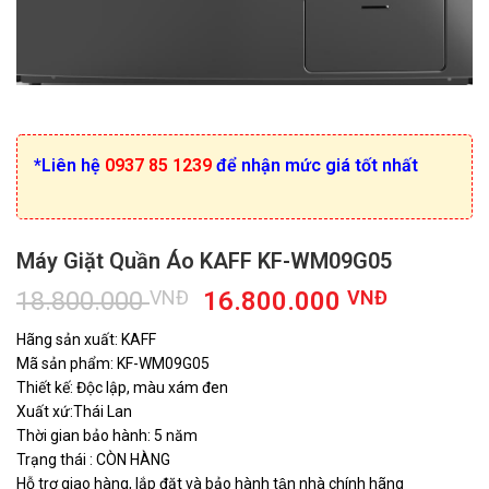
*Liên hệ
0937 85 1239
để nhận mức giá tốt nhất
Máy Giặt Quần Áo KAFF KF-WM09G05
Giá
Giá
18.800.000
VNĐ
16.800.000
VNĐ
gốc
hiện
Hãng sản xuất: KAFF
là:
tại
Mã sản phẩm: KF-WM09G05
18.800.000 VNĐ.
là:
Thiết kế: Độc lập, màu xám đen
16.800.
Xuất xứ:Thái Lan
Thời gian bảo hành: 5 năm
Trạng thái : CÒN HÀNG
Hỗ trợ giao hàng, lắp đặt và bảo hành tận nhà chính hãng