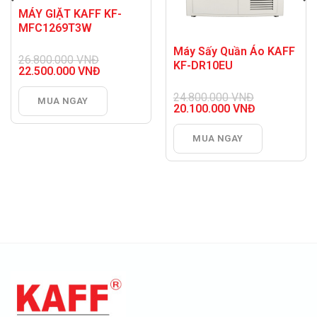
MÁY GIẶT KAFF KF-
MFC1269T3W
Máy Sấy Quần Áo KAFF
26.800.000
VNĐ
KF-DR10EU
Giá
22.500.000
VNĐ
gốc
Giá
là:
hiện
24.800.000
VNĐ
MUA NGAY
26.800.000 VNĐ.
tại
Giá
20.100.000
VNĐ
là:
gốc
Giá
22.500.000 VNĐ.
là:
hiện
MUA NGAY
24.800.000 VNĐ.
tại
là:
20.100.000 VNĐ.