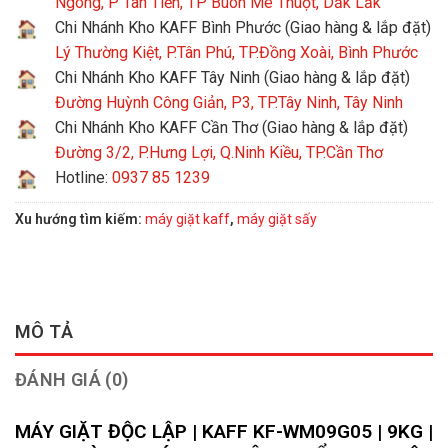
Ngông, P Tân Tiến, TP Buôn Mê Thuột, Dắk Lắk
Chi Nhánh Kho KAFF Bình Phước (Giao hàng & lắp đặt)
Lý Thường Kiệt, P.Tân Phú, TP.Đồng Xoài, Bình Phước
Chi Nhánh Kho KAFF Tây Ninh (Giao hàng & lắp đặt)
Đường Huỳnh Công Giản, P3, TP.Tây Ninh, Tây Ninh
Chi Nhánh Kho KAFF Cần Thơ (Giao hàng & lắp đặt)
Đường 3/2, P.Hưng Lợi, Q.Ninh Kiều, TP.Cần Thơ
Hotline:
0937 85 1239
Xu hướng tìm kiếm:
máy giặt kaff
,
máy giặt sấy
MÔ TẢ
ĐÁNH GIÁ (0)
MÁY GIẶT ĐỘC LẬP | KAFF KF-WM09G05 | 9KG |