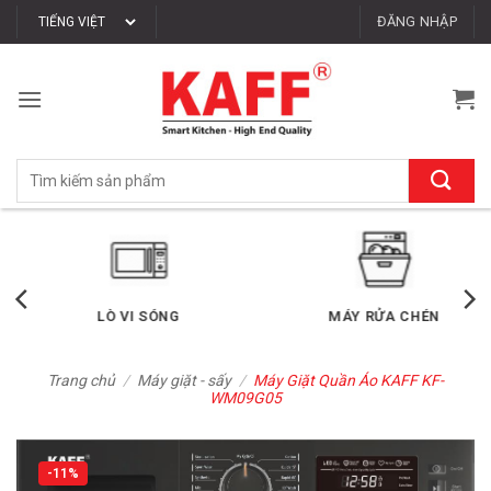
Bỏ
ĐĂNG NHẬP
qua
nội
dung
Tìm
kiếm:
LÒ VI SÓNG
MÁY RỬA CHÉN
Trang chủ
/
Máy giặt - sấy
/
Máy Giặt Quần Áo KAFF KF-
WM09G05
-11%