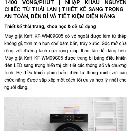
1400 VÒNG/PHÚT | NHẬP KHẨU NGUYÊN
CHIẾC TỪ THÁI LAN | THIẾT KẾ SANG TRỌNG |
AN TOÀN, BỀN BỈ VÀ TIẾT KIỆM ĐIỆN NĂNG
Thiết kế thời trang, khoa học & dễ sử dụng
Máy giặt Kaff KF-WM09G05 có vỏ ngoài được làm từ thép
không gỉ, trơn mịn hạn chế bám bẩn, trầy xước. Góc mở cửa
rộng với đường kính cửa rộng giúp thao tác dễ dàng hơn.
Máy giặt Kaff KF-WM09G05 được trang bị bảng điều khiển
đèn LED sang trọng hiển thị chi tiết các thông số và chương
trình. Hệ điều khiển phím bấm điện tử thông minh với các
chức năng được sắp xếp một cách tối ưu và hợp lý nhất cho
người dùng.