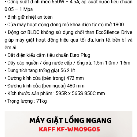
• Cống suất định mức 650W – 4.5A, áp suất nước tiêu chuẩn
0.05 – 1 Mpa
• Bình giữ nhiệt an toàn
• Cửa máy hoạt động đóng mở khóa điện từ độ mở 180
0
• Động cơ BLDC không sử dụng chổi than EcoSilence Drive
giúp máy giặt hoạt động
hiệu quả tối đa, kinh tế, bền bỉ và
êm ái
• Dắt điện kiểu cắm tiêu chuẩn Euro Plug
• Dây cáp nguồn / ống nước cấp / ống xả: 1.5m 1.0m / 1.6m
• Dung tích tang trống giặt 56.2 lít
• Đường kính cửa (bên trong) 472 mm
• Đường kính cửa (bên ngoài) 480 mm
• Kích thước sản phẩm : 595R x 565S 850C mm
• Trọng lượng : 71kg