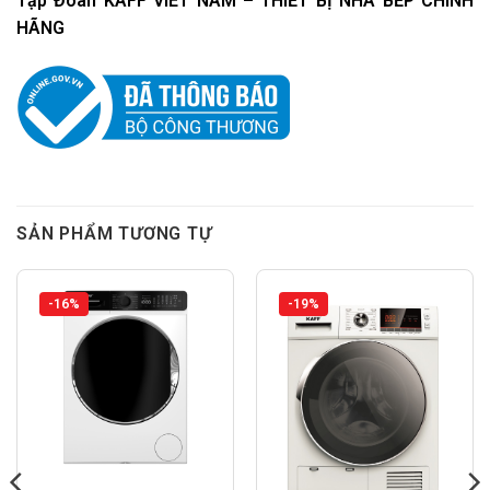
Tập Đoàn KAFF VIET NAM – THIẾT BỊ NHÀ BẾP CHÍNH
HÃNG
SẢN PHẨM TƯƠNG TỰ
-16%
-19%