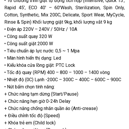
• 16 chương trình giặt tự động tích hợp (Intensive, Quick 15′,
Rapid 45′, ECO 40′ – 60′
Wash, Sterilization, Spin Only,
Cotton, Synthetic, Mix 20
0C, Delicate, Sport Wear, My
Cycle,
Rinse & Spin)
Khối lượng giặt 9kg, khối lượng vắt 9 kg
• Điện áp 220V – 240V / 50Hz / 10A
• Công suất quay 320 W
• Công suất giặt 2000 W
• Tiêu chuẩn áp lực nước: 0,5 ~ 1 Mpa
• Màn hình hiển thị dạng: Led
• Kiểu khóa cửa lồng giặt: PTC Lock
• Tốc độ quay (RPM) 400 – 800 – 1000 – 1400 vòng
• Nhiệt độ (
0C) Lạnh -20
0C – 300C – 400C – 600C – 900C
• Nút bấm chọn tính năng:
+ Chức năng tạm dừng (Start/Pause)
+ Chức năng hẹn giờ 0-24h Delay
+ Chức năng chống nhăn quần áo (Anti-crease)
+ Điều chỉnh tốc độ (Speed)
+ Khóa trẻ em (Child lock)