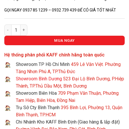
GỌI NGAY 0937 85 1239 – 0932 739 439 ĐỂ CÓ GIÁ TỐT NHẤT
Máy Giặt Quần Áo KAFF KF-WM09G05 số lượng
MUA NGAY
Hệ thống phân phối KAFF chính hãng toàn quốc
Showroom TP Hồ Chí Minh
459 Lê Văn Việt. Phường
Tăng Nhơn Phú A, TP.Thủ Đức
Showroom Bình Dương
523 Đại Lộ Bình Dương, P.Hiệp
Thành, TP.Thủ Dầu Một, Bình Dương
Showroom Biên Hòa
709 Phạm Văn Thuận, Phường
Tam Hiệp, Biên Hòa, Đồng Nai
Trụ Sở Cty Bình Thạnh
395 Bình Lợi, Phường 13, Quận
Bình Thạnh, TP.HCM
Chi Nhánh Kho KAFF Bình Định (Giao hàng & lắp đặt)