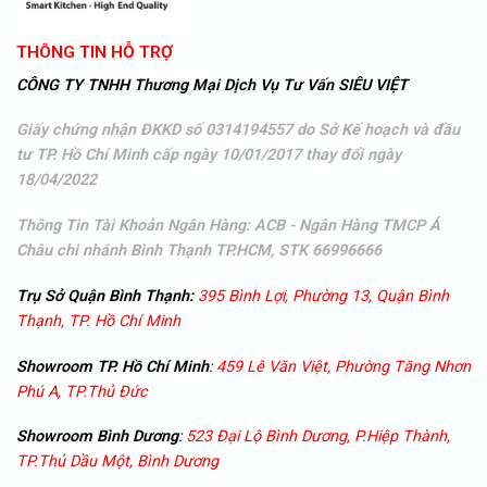
THÔNG TIN HỖ TRỢ
CÔNG TY TNHH Thương Mại Dịch Vụ Tư Vấn SIÊU VIỆT
Giấy chứng nhận ĐKKD số 0314194557 do Sở Kế hoạch và đầu
tư TP. Hồ Chí Minh cấp ngày 10/01/2017 thay đổi ngày
18/04/2022
Thông Tin Tài Khoản Ngân Hàng: ACB - Ngân Hàng TMCP Á
Châu
chi nhánh Bình Thạnh TP.HCM, STK 66996666
Trụ Sở Quận Bình Thạnh:
395 Bình Lợi, Phường 13, Quận Bình
Thạnh, TP. Hồ Chí Minh
Showroom TP. Hồ Chí Minh
:
459 Lê Văn Việt, Phường Tăng Nhơn
Phú A, TP.Thủ Đức
Showroom
Bình Dương
:
523 Đại Lộ Bình Dương, P.Hiệp Thành,
TP.Thủ Dầu Một, Bình Dương