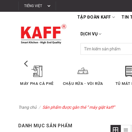
Bỏ
qua
TẬP ĐOÀN KAFF
TIN 
nội
dung
DỊCH VỤ
Tìm
kiếm:
SẤY
MÁY PHA CÀ PHÊ
CHẬU RỬA - VÒI RỬA
TỦ MÁT
Trang chủ
/
Sản phẩm được gắn thẻ “ máy giặt kaff”
DANH MỤC SẢN PHẨM