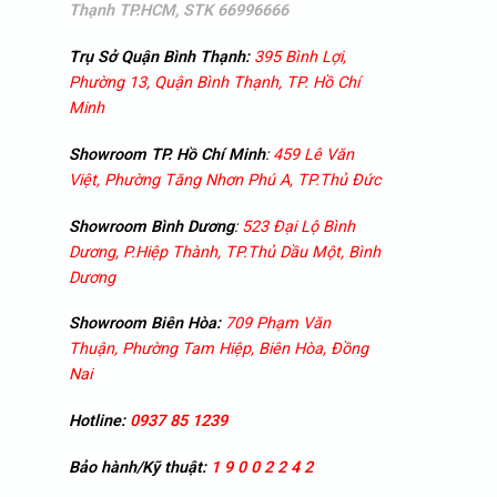
Thạnh TP.HCM, STK 66996666
Trụ Sở Quận Bình Thạnh:
395 Bình Lợi,
Phường 13, Quận Bình Thạnh, TP. Hồ Chí
Minh
Showroom TP. Hồ Chí Minh
:
459 Lê Văn
Việt, Phường Tăng Nhơn Phú A, TP.Thủ Đức
Showroom
Bình Dương
:
523 Đại Lộ Bình
Dương, P.Hiệp Thành, TP.Thủ Dầu Một, Bình
Dương
Showroom
Biên Hòa:
709 Phạm Văn
Thuận, Phường Tam Hiệp, Biên Hòa, Đồng
Nai
Hotline:
0937 85 1239
Bảo hành/Kỹ thuật:
1 9 0 0 2 2 4 2