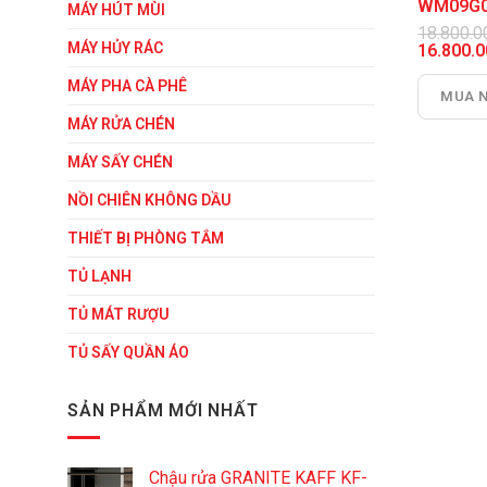
WM09G
MÁY HÚT MÙI
18.800.
Giá
MÁY HỦY RÁC
16.800.
gốc
Giá
là:
hiện
MÁY PHA CÀ PHÊ
MUA 
18.800.0
tại
là:
MÁY RỬA CHÉN
16.800.0
MÁY SẤY CHÉN
NỒI CHIÊN KHÔNG DẦU
THIẾT BỊ PHÒNG TẮM
TỦ LẠNH
TỦ MÁT RƯỢU
TỦ SẤY QUẦN ÁO
SẢN PHẨM MỚI NHẤT
Chậu rửa GRANITE KAFF KF-