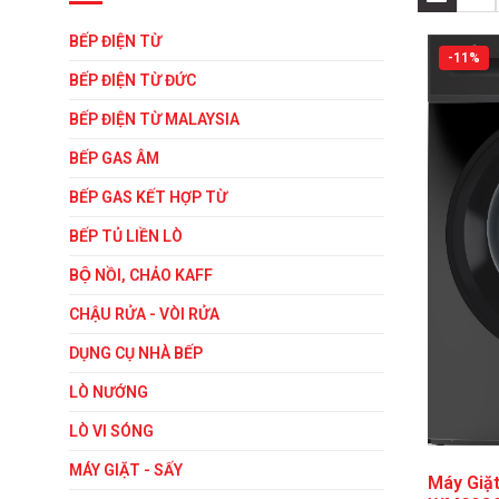
BẾP ĐIỆN TỪ
-11%
BẾP ĐIỆN TỪ ĐỨC
BẾP ĐIỆN TỪ MALAYSIA
BẾP GAS ÂM
BẾP GAS KẾT HỢP TỪ
BẾP TỦ LIỀN LÒ
BỘ NỒI, CHẢO KAFF
CHẬU RỬA - VÒI RỬA
DỤNG CỤ NHÀ BẾP
LÒ NƯỚNG
LÒ VI SÓNG
MÁY GIẶT - SẤY
Máy Giặ