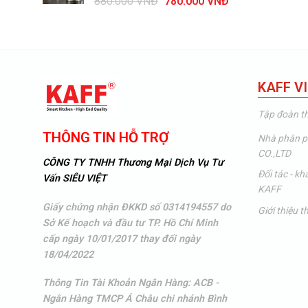
Giá
Giá
880.000
VNĐ
780.000
VNĐ
44.100.000 VNĐ.
gốc
hiện
là:
tại
880.000 VNĐ.
là:
780.000 VNĐ.
KAFF V
Tập đoàn t
THÔNG TIN HỖ TRỢ
Nhà phân p
CO.,LTD
CÔNG TY TNHH Thương Mại Dịch Vụ Tư
Đối tác - k
Vấn SIÊU VIỆT
KAFF
Giấy chứng nhận ĐKKD số 0314194557 do
Giới thiệu 
Sở Kế hoạch và đầu tư TP. Hồ Chí Minh
cấp ngày 10/01/2017 thay đổi ngày
18/04/2022
Thông Tin Tài Khoản Ngân Hàng: ACB -
Ngân Hàng TMCP Á Châu
chi nhánh Bình