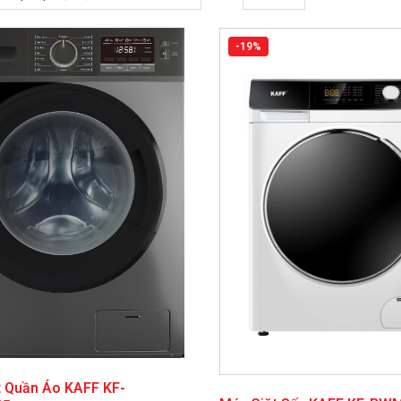
-19%
t Quần Áo KAFF KF-