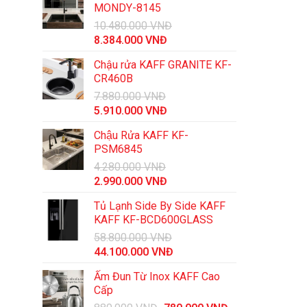
MONDY-8145
10.480.000
VNĐ
Giá
Giá
8.384.000
VNĐ
gốc
hiện
Chậu rửa KAFF GRANITE KF-
là:
tại
CR460B
10.480.000 VNĐ.
là:
7.880.000
VNĐ
8.384.000 VNĐ.
Giá
Giá
5.910.000
VNĐ
gốc
hiện
Chậu Rửa KAFF KF-
là:
tại
PSM6845
7.880.000 VNĐ.
là:
4.280.000
VNĐ
5.910.000 VNĐ.
Giá
Giá
2.990.000
VNĐ
gốc
hiện
Tủ Lạnh Side By Side KAFF
là:
tại
KAFF KF-BCD600GLASS
4.280.000 VNĐ.
là:
58.800.000
VNĐ
2.990.000 VNĐ.
Giá
Giá
44.100.000
VNĐ
gốc
hiện
Ấm Đun Từ Inox KAFF Cao
là:
tại
Cấp
58.800.000 VNĐ.
là: