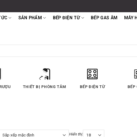
TỨC
SẢN PHẨM
BẾP ĐIỆN TỪ
BẾP GAS ÂM
MÁY 
 RƯỢU
THIẾT BỊ PHÒNG TẮM
BẾP ĐIỆN TỪ
BẾP
Hiển thị: