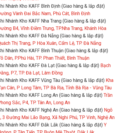
hi Nhánh Kho KAFF Bình Định (Giao hàng & lắp đặt)
ường Vành Đai Bắc Nam, Phù Cát, Bình Định
hi Nhánh Kho KAFF Nha Trang (Giao hàng & lắp đặt)
ường B4, Vĩnh Điềm Trung, TP.Nha Trang, Khánh Hòa
hi Nhánh Kho KAFF Đà Nẵng (Giao hàng & lắp đặt)
uách Thị Trang, P Hòa Xuân, Cẩm Lệ, TP. Đà Nẵng
hi Nhánh Kho KAFF Bình Thuận (Giao hàng & lắp đặt)
õ Dân, P.Phú Hài, TP. Phan Thiết, Bình Thuận
hi Nhánh Kho KAFF Đà Lạt (Giao hàng & lắp đặt)
Bạch
ằng, P7, TP. Đà Lạt, Lâm Đồng
hi Nhánh Kho KAFF Vũng Tàu (Giao hàng & lắp đặt)
Kha
ạn Cân, P Long Tâm, TP Bà Rịa, Tỉnh Bà Rịa - Vũng Tàu
hi Nhánh Kho KAFF Long An (Giao hàng & lắp đặt)
Trần
hong Sắc, P4, TP. Tân An, Long An
hi Nhánh Kho KAFF Nghệ An (Giao hàng & lắp đặt)
Ngõ
, 3 Đường Mai Lão Bạng, Xã Nghi Phú, TP Vinh, Nghệ An
hi Nhánh Kho KAFF Đắk Lắk (Giao hàng & lắp đặt)
Y
gông, P Tân Tiến, TP Buôn Mê Thuột, Dắk Lắk