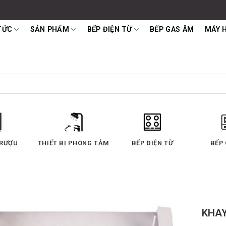
TỨC
SẢN PHẨM
BẾP ĐIỆN TỪ
BẾP GAS ÂM
MÁY 
 RƯỢU
THIẾT BỊ PHÒNG TẮM
BẾP ĐIỆN TỪ
BẾP
KHAY