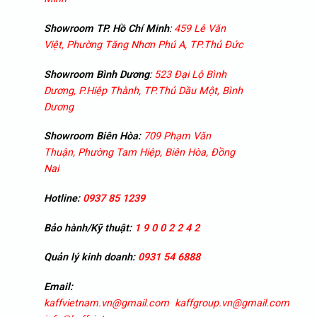
Showroom TP. Hồ Chí Minh
:
459 Lê Văn
Việt, Phường Tăng Nhơn Phú A, TP.Thủ Đức
Showroom
Bình Dương
:
523 Đại Lộ Bình
Dương, P.Hiệp Thành, TP.Thủ Dầu Một, Bình
Dương
Showroom
Biên Hòa:
709 Phạm Văn
Thuận, Phường Tam Hiệp, Biên Hòa, Đồng
Nai
Hotline:
0937 85 1239
Bảo hành/Kỹ thuật:
1 9 0 0 2 2 4 2
Quản lý kinh doanh:
0931 54 6888
Email:
kaffvietnam.vn@gmail.com
kaffgroup.vn@gmail.com