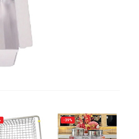
%
-39%