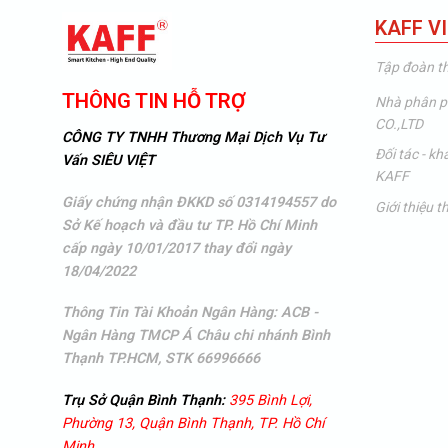
KAFF V
Tập đoàn t
THÔNG TIN HỖ TRỢ
Nhà phân p
CO.,LTD
CÔNG TY TNHH Thương Mại Dịch Vụ Tư
Đối tác - k
Vấn SIÊU VIỆT
KAFF
Giấy chứng nhận ĐKKD số 0314194557 do
Giới thiệu 
Sở Kế hoạch và đầu tư TP. Hồ Chí Minh
cấp ngày 10/01/2017 thay đổi ngày
18/04/2022
Thông Tin Tài Khoản Ngân Hàng: ACB -
Ngân Hàng TMCP Á Châu
chi nhánh Bình
Thạnh TP.HCM, STK 66996666
Trụ Sở Quận Bình Thạnh:
395 Bình Lợi,
Phường 13, Quận Bình Thạnh, TP. Hồ Chí
Minh