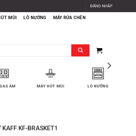
ĐĂNG NHẬP
HÚT MÙI
LÒ NƯỚNG
MÁY RỬA CHÉN
 GAS ÂM
MÁY HÚT MÙI
LÒ NƯỚNG
 KAFF KF-BRASKET1