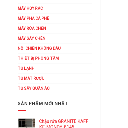
MÁY HỦY RÁC
MÁY PHA CÀ PHÊ
MÁY RỬA CHÉN
MÁY SẤY CHÉN
NỒI CHIÊN KHÔNG DẦU
THIẾT BỊ PHÒNG TẮM
TỦ LẠNH
TỦ MÁT RƯỢU
TỦ SẤY QUẦN ÁO
SẢN PHẨM MỚI NHẤT
Chậu rửa GRANITE KAFF
KF-MONDY-8145