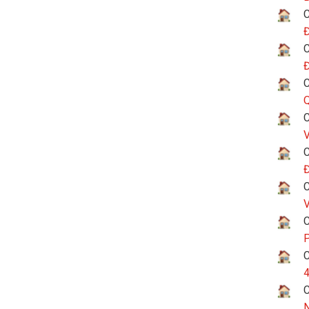
C
Đ
C
Đ
C
Q
C
V
C
Đ
C
V
C
P
C
4
C
N