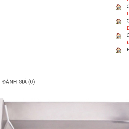
C
L
C
Đ
C
Đ
H
ĐÁNH GIÁ (0)