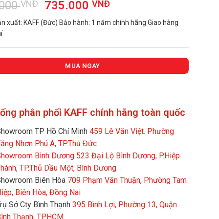
Giá
Giá
.000
VNĐ
735.000
VNĐ
gốc
hiện
ản xuất: KAFF (Đức) Bảo hành: 1 năm chính hãng Giao hàng
là:
tại
́
980.000 VNĐ.
là:
735.000 VNĐ.
MUA NGAY
hống phân phối KAFF chính hãng toàn quốc
howroom TP Hồ Chí Minh
459 Lê Văn Việt. Phường
ăng Nhơn Phú A, TP.Thủ Đức
howroom Bình Dương
523 Đại Lộ Bình Dương, P.Hiệp
hành, TP.Thủ Dầu Một, Bình Dương
Showroom Biên Hòa
709 Phạm Văn Thuận, Phường Tam
iệp, Biên Hòa, Đồng Nai
rụ Sở Cty Bình Thạnh
395 Bình Lợi, Phường 13, Quận
ình Thạnh, TP.HCM