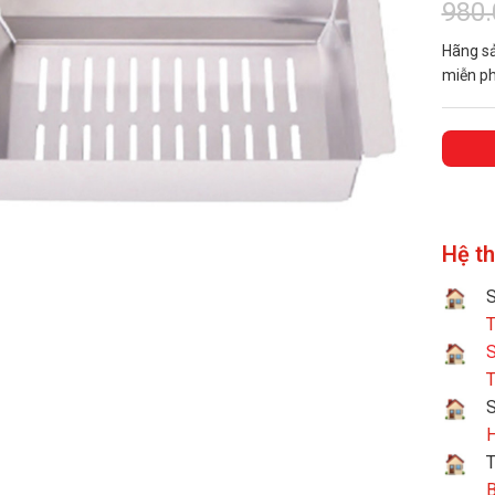
980
Hãng s
miễn phi
Hệ t
S
T
S
T
H
T
B