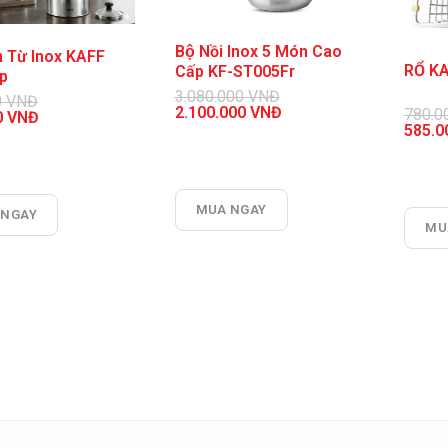
Bộ Nồi Inox 5 Món Cao
 Từ Inox KAFF
RỔ K
Cấp KF-ST005Fr
p
3.080.000
VNĐ
0
VNĐ
Giá
2.100.000
VNĐ
780.0
0
VNĐ
gốc
Giá
Giá
585.
là:
hiện
gốc
Giá
3.080.000 VNĐ.
tại
là:
hiện
 VNĐ.
là:
780.0
tại
2.100.000 VNĐ.
là:
 VNĐ.
585.0
MUA NGAY
 NGAY
MU