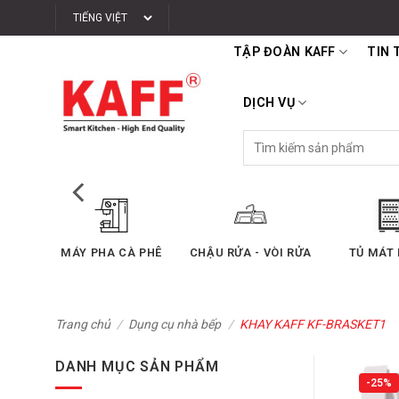
Bỏ
qua
TẬP ĐOÀN KAFF
TIN 
nội
dung
DỊCH VỤ
Tìm
kiếm:
SẤY
MÁY PHA CÀ PHÊ
CHẬU RỬA - VÒI RỬA
TỦ MÁT
Trang chủ
/
Dụng cụ nhà bếp
/
KHAY KAFF KF-BRASKET1
DANH MỤC SẢN PHẨM
-25%