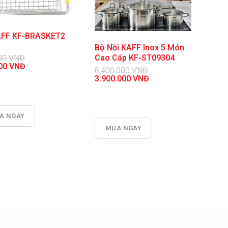
AFF KF-BRASKET2
Bộ Nồi KAFF Inox 5 Món
Cao Cấp KF-ST09304
00
VNĐ
000
VNĐ
6.400.000
VNĐ
Giá
3.900.000
VNĐ
gốc
Giá
00 VNĐ.
là:
hiện
6.400.000 VNĐ.
tại
00 VNĐ.
là:
A NGAY
3.900.000 VNĐ.
MUA NGAY