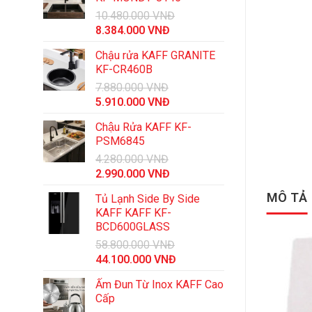
10.480.000
VNĐ
Giá
Giá
8.384.000
VNĐ
gốc
hiện
Chậu rửa KAFF GRANITE
là:
tại
KF-CR460B
10.480.000 VNĐ.
là:
7.880.000
VNĐ
8.384.000 VNĐ.
Giá
Giá
5.910.000
VNĐ
gốc
hiện
Chậu Rửa KAFF KF-
là:
tại
PSM6845
7.880.000 VNĐ.
là:
4.280.000
VNĐ
5.910.000 VNĐ.
Giá
Giá
2.990.000
VNĐ
gốc
hiện
MÔ TẢ
Tủ Lạnh Side By Side
là:
tại
KAFF KAFF KF-
4.280.000 VNĐ.
là:
BCD600GLASS
2.990.000 VNĐ.
58.800.000
VNĐ
Giá
Giá
44.100.000
VNĐ
gốc
hiện
Ấm Đun Từ Inox KAFF Cao
là:
tại
Cấp
58.800.000 VNĐ.
là: