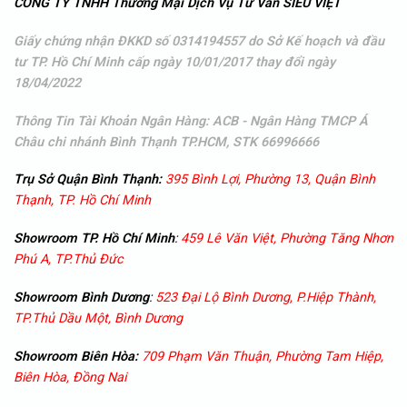
CÔNG TY TNHH Thương Mại Dịch Vụ Tư Vấn SIÊU VIỆT
Giấy chứng nhận ĐKKD số 0314194557 do Sở Kế hoạch và đầu
tư TP. Hồ Chí Minh cấp ngày 10/01/2017 thay đổi ngày
18/04/2022
Thông Tin Tài Khoản Ngân Hàng: ACB - Ngân Hàng TMCP Á
Châu
chi nhánh Bình Thạnh TP.HCM, STK 66996666
Trụ Sở Quận Bình Thạnh:
395 Bình Lợi, Phường 13, Quận Bình
Thạnh, TP. Hồ Chí Minh
Showroom TP. Hồ Chí Minh
:
459 Lê Văn Việt, Phường Tăng Nhơn
Phú A, TP.Thủ Đức
Showroom
Bình Dương
:
523 Đại Lộ Bình Dương, P.Hiệp Thành,
TP.Thủ Dầu Một, Bình Dương
Showroom
Biên Hòa:
709 Phạm Văn Thuận, Phường Tam Hiệp,
Biên Hòa, Đồng Nai