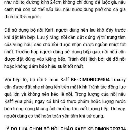
như nồi to đường kính 24cm không chỉ dùng để luộc gà, nấu
canh mà còn có thể nấu lẩu, nấu nước dùng phở cho cả gia
đình từ 3-5 người.
Để sử dụng bộ nồi Kaff, người dùng nên lau khô đáy trước
khi đặt lên bếp. Lưu ý rằng, nồi cần đặt đúng vị trí trung tâm
của vùng nấu, sao cho nồi được nhận được nguồn nhiệt tốt
nhất. Trường hợp người dùng sử dụng bếp gas, nồi nấu cần
được đặt đúng vào kiềng bếp. Tránh đặt lệch bởi dễ đổ nồi
hoặc không đảm bảo hiệu suất tốt nhất.
Với bếp từ, bộ nồi 5 món Kaff
KF-DIMOND09304
Luxury
cần được đặt nhẹ nhàng lên trên mặt kính Tránh tác động lực
quá lớn và không nên kéo lê nồi. Trọng lượng của nồi nấu
Kaff vừa phải, ngay cả khi có thực phẩm hoặc lượng nước
bên trong cũng không ảnh hưởng tới chất lượng bếp. Do vậy,
người dùng có thể hoàn toàn yên tâm khi sử dụng.
LÝ DO LỰA CHỌN BỘ NỒI CHẢO KAFF
KF-DIMOND09304