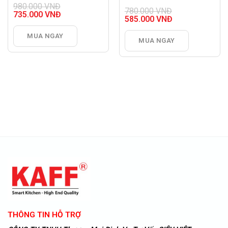
980.000
VNĐ
780.000
VNĐ
Giá
735.000
VNĐ
Giá
585.000
VNĐ
gốc
Giá
gốc
Giá
là:
hiện
là:
hiện
MUA NGAY
980.000 VNĐ.
tại
MUA NGAY
780.000 VNĐ.
tại
là:
là:
735.000 VNĐ.
585.000 VNĐ.
THÔNG TIN HỖ TRỢ