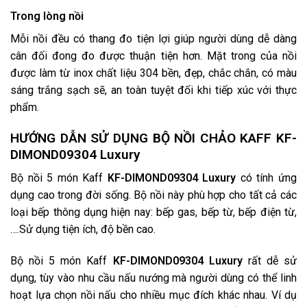
Trong lòng nồi
Mỗi nồi đều có thang đo tiện lợi giúp người dùng dễ dàng
cân đối đong đo được thuận tiện hơn. Mặt trong của nồi
được làm từ inox chất liệu 304 bền, đẹp, chắc chắn, có màu
sáng trắng sạch sẽ, an toàn tuyệt đối khi tiếp xúc với thực
phẩm.
HƯỚNG DẪN SỬ DỤNG BỘ NỒI CHẢO KAFF KF-
DIMOND09304 Luxury
Bộ nồi 5 món Kaff
KF-DIMOND09304
Luxury
có tính ứng
dụng cao trong đời sống. Bộ nồi này phù hợp cho tất cả các
loại bếp thông dụng hiện nay: bếp gas, bếp từ, bếp điện từ,
….Sử dụng tiện ích, độ bền cao.
Bộ nồi 5 món Kaff
KF-DIMOND09304
Luxury
rất dễ sử
dụng, tùy vào nhu cầu nấu nướng mà người dùng có thể linh
hoạt lựa chọn nồi nấu cho nhiều mục đích khác nhau. Ví dụ