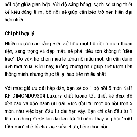
nổi bật giữa gian bếp. Với độ sáng bóng, sạch sẽ cùng thiết
kế kiểu dáng tỉ mỉ, bộ nồi sẽ giúp căn bếp trở nên hiện đại
hơn nhiều.
Chi phí hợp lý
Nhiều người cho rằng việc sở hữu một bộ nồi 5 món thuận
tiện, sang trọng và đẹp mắt, sẽ phải tiêu tốn không ít
‘tiền
bạc
”. Do vậy, họ chọn mua lẻ từng nồi nấu một, khi cần dùng
đến mới mua. Điều này, tưởng chừng như giúp tiết kiệm tiền
thông minh, nhưng thực tế lại hao tiền nhiều nhất.
Với mức giá ưu đãi hấp dẫn, bạn sẽ có 1 bộ nồi 5 món Kaff
KF-DIMOND09304
Luxury
chất lượng tốt, thiết kế đẹp, độ
bền cao và bảo hành ưu đãi. Việc đầu tư một bộ nồi trọn 5
món, như việc bạn đầu tư dài hạn vậy. Bạn chỉ cần đầu tư 1
lần mà dùng được lâu dài lên tới 10 năm, thay vì phải
“mất
tiền oan”
nhỏ lẻ cho việc sửa chữa, hỏng hóc nồi.