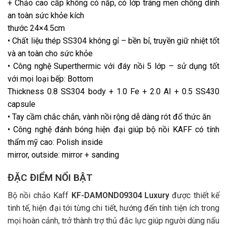
+ Chảo cao cấp không có nắp, có lớp tráng men chống dính
an toàn sức khỏe kích
thước 24×4.5cm
• Chất liệu thép SS304 không gỉ – bền bỉ, truyền giữ nhiệt tốt
và an toàn cho sức khỏe
• Công nghệ Superthermic với đáy nồi 5 lớp – sử dụng tốt
với mọi loại bếp: Bottom
Thickness 0.8 SS304 body + 1.0 Fe + 2.0 Al + 0.5 SS430
capsule
• Tay cầm chắc chắn, vành nồi rộng dễ dàng rót đổ thức ăn
• Công nghệ đánh bóng hiện đại giúp bộ nồi KAFF có tính
thẩm mỹ cao: Polish inside
mirror, outside: mirror + sanding
ĐẶC ĐIỂM NỔI BẬT
Bộ nồi chảo Kaff
KF-DAMOND09304
Luxury
được thiết kế
tinh tế, hiện đại tới từng chi tiết, hướng đến tính tiện ích trong
mọi hoàn cảnh, trở thành trợ thủ đắc lực giúp người dùng nấu