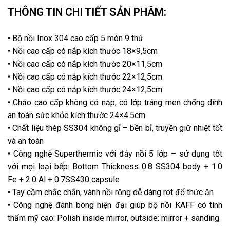
THÔNG TIN CHI TIẾT SẢN PHÂM:
• Bộ nồi Inox 304 cao cấp 5 món 9 thứ
• Nồi cao cấp có nắp kích thước 18×9,5cm
• Nồi cao cấp có nắp kích thước 20×11,5cm
• Nồi cao cấp có nắp kích thước 22×12,5cm
• Nồi cao cấp có nắp kích thước 24×12,5cm
• Chảo cao cấp không có nắp, có lớp tráng men chống dính
an toàn
sức khỏe kích thước 24×4.5cm
• Chất liệu thép SS304 không gỉ – bền bỉ, truyền giữ nhiệt tốt
và an toàn
• Công nghệ Superthermic với đáy nồi 5 lớp – sử dụng tốt
với mọi loại
bếp: Bottom Thickness 0.8 SS304 body + 1.0
Fe + 2.0 Al + 0.7SS430
capsule
• Tay cầm chắc chắn, vành nồi rộng dễ dàng rót đổ thức ăn
• Công nghệ đánh bóng hiện đại giúp bộ nồi KAFF có tính
thẩm mỹ cao:
Polish inside mirror, outside: mirror + sanding