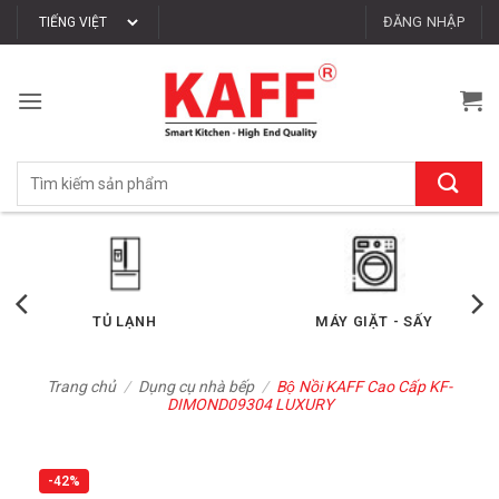
Bỏ
ĐĂNG NHẬP
qua
nội
dung
Tìm
kiếm:
TỦ LẠNH
MÁY GIẶT - SẤY
Trang chủ
/
Dụng cụ nhà bếp
/
Bộ Nồi KAFF Cao Cấp KF-
DIMOND09304 LUXURY
-42%