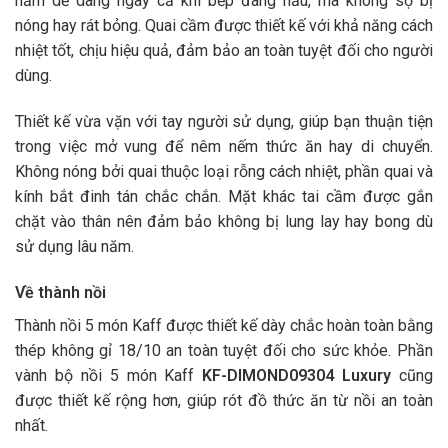
nắm dễ dàng ngay cả khi bếp đang nấu, mà không sợ bị
nóng hay rát bỏng. Quai cầm được thiết kế với khả năng cách
nhiệt tốt, chịu hiệu quả, đảm bảo an toàn tuyệt đối cho người
dùng.
Thiết kế vừa vặn với tay người sử dụng, giúp bạn thuận tiện
trong việc mở vung để nêm nếm thức ăn hay di chuyển.
Không nóng bởi quai thuộc loại rỗng cách nhiệt, phần quai và
kính bắt đinh tán chắc chắn. Mặt khác tai cầm được gắn
chặt vào thân nên đảm bảo không bị lung lay hay bong dù
sử dụng lâu năm.
Về thành nồi
Thành nồi 5 món Kaff được thiết kế dày chắc hoàn toàn bằng
thép không gỉ 18/10 an toàn tuyệt đối cho sức khỏe. Phần
vành bộ nồi 5 món Kaff
KF-DIMOND09304
Luxury
cũng
được thiết kế rộng hơn, giúp rót đồ thức ăn từ nồi an toàn
nhất.