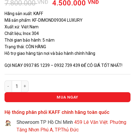
Giá
Giá
7.800.000
VNĐ
4.500.000
VNĐ
gốc
hiện
Hãng sản xuất: KAFF
là:
tại
Mã sản phẩm: KF-DIMOND09304 LUXURY
7.800.000 VNĐ.
là:
Xuất xứ: Việt Nam
4.500.000
Chất liệu; Inox 304
Thời gian bảo hành: 5 năm
Trạng thái: CÒN HÀNG
Hỗ trợ giao hàng tận nơi và bảo hành chính hãng
GỌI NGAY 0937 85 1239 – 0932 739 439 ĐỂ CÓ GIÁ TỐT NHẤT!
Bộ Nồi KAFF Cao Cấp KF-DIMOND09304 LUXURY số lượng
MUA NGAY
Hệ thống phân phối KAFF chính hãng toàn quốc
Showroom TP Hồ Chí Minh
459 Lê Văn Việt. Phường
Tăng Nhơn Phú A, TP.Thủ Đức