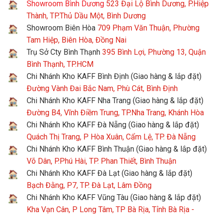
Showroom Bình Dương
523 Đại Lộ Bình Dương, P.Hiệp
Thành, TP.Thủ Dầu Một, Bình Dương
Showroom Biên Hòa
709 Phạm Văn Thuận, Phường
Tam Hiệp, Biên Hòa, Đồng Nai
Trụ Sở Cty Bình Thạnh
395 Bình Lợi, Phường 13, Quận
Bình Thạnh, TP.HCM
Chi Nhánh Kho KAFF Bình Định (Giao hàng & lắp đặt)
Đường Vành Đai Bắc Nam, Phù Cát, Bình Định
Chi Nhánh Kho KAFF Nha Trang (Giao hàng & lắp đặt)
Đường B4, Vĩnh Điềm Trung, TP.Nha Trang, Khánh Hòa
Chi Nhánh Kho KAFF Đà Nẵng (Giao hàng & lắp đặt)
Quách Thị Trang, P Hòa Xuân, Cẩm Lệ, TP. Đà Nẵng
Chi Nhánh Kho KAFF Bình Thuận (Giao hàng & lắp đặt)
Võ Dân, P.Phú Hài, TP. Phan Thiết, Bình Thuận
Chi Nhánh Kho KAFF Đà Lạt (Giao hàng & lắp đặt)
Bạch Đằng, P7, TP. Đà Lạt, Lâm Đồng
Chi Nhánh Kho KAFF Vũng Tàu (Giao hàng & lắp đặt)
Kha Vạn Cân, P Long Tâm, TP Bà Rịa, Tỉnh Bà Rịa -