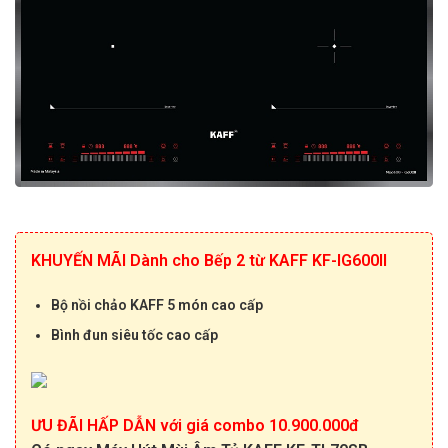
KHUYẾN MÃI Dành cho Bếp 2 từ KAFF KF-IG600II
Bộ nồi c
hảo KAFF
5 món
c
ao cấp
Bình đun siêu tốc cao cấp
ƯU ĐÃI HẤP DẪN với giá combo 10.900.000đ