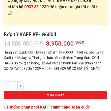
Có ngay Máy Hút Mùi Âm Tủ KAFF KF-TL70SB
<Liên hệ
0937 85 1239
để nhận mức giá tốt nhất>
Bếp từ KAFF KF-IG600II
Giá
Giá
14.500.000
VNĐ
8.950.000
VNĐ
gốc
hiện
Hãng sản xuất: KAFF Mã sản phẩm: KF-IG600II Thiết kế: Bếp 02 từ
là:
tại
Xuất xứ: Malaysia Thời gian bảo hành: 5 năm Trạng thái : CÒN
14.500.000 VNĐ.
là:
HÀNG Hỗ trợ giao hàng, lắp đặt và bảo hành tận nhà chính hãng
8.950.00
GỌI NGAY 0937 85 1239 – 0932 739 439 ĐỂ CÓ GIÁ TỐT NHẤT
Bếp từ KAFF KF-IG600II số lượng
MUA NGAY
Hệ thống phân phối KAFF chính hãng toàn quốc