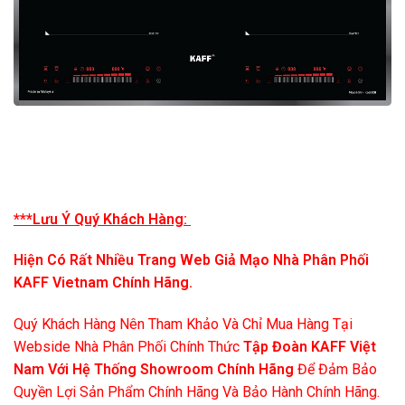
***Lưu Ý Quý Khách Hàng:
Hiện Có Rất Nhiều Trang Web Giả Mạo Nhà Phân Phối
KAFF Vietnam Chính Hãng.
Quý Khách Hàng Nên Tham Khảo Và Chỉ Mua Hàng Tại
Webside Nhà Phân Phối Chính Thức
Tập Đoàn KAFF Việt
Nam Với Hệ Thống Showroom Chính Hãng
Để Đảm Bảo
Quyền Lợi Sản Phẩm Chính Hãng Và Bảo Hành Chính Hãng.