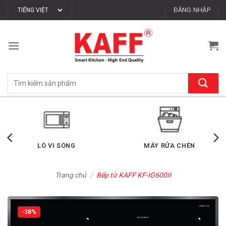
Bỏ
ĐĂNG NHẬP
qua
nội
dung
Tìm
kiếm:
LÒ VI SÓNG
MÁY RỬA CHÉN
Trang chủ
/
Bếp từ KAFF KF-IG600II
-38%