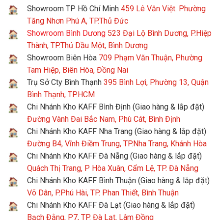
Showroom TP Hồ Chí Minh
459 Lê Văn Việt. Phường
Tăng Nhơn Phú A, TP.Thủ Đức
Showroom Bình Dương
523 Đại Lộ Bình Dương, P.Hiệp
Thành, TP.Thủ Dầu Một, Bình Dương
Showroom Biên Hòa
709 Phạm Văn Thuận, Phường
Tam Hiệp, Biên Hòa, Đồng Nai
Trụ Sở Cty Bình Thạnh
395 Bình Lợi, Phường 13, Quận
Bình Thạnh, TP.HCM
Chi Nhánh Kho KAFF Bình Định (Giao hàng & lắp đặt)
Đường Vành Đai Bắc Nam, Phù Cát, Bình Định
Chi Nhánh Kho KAFF Nha Trang (Giao hàng & lắp đặt)
Đường B4, Vĩnh Điềm Trung, TP.Nha Trang, Khánh Hòa
Chi Nhánh Kho KAFF Đà Nẵng (Giao hàng & lắp đặt)
Quách Thị Trang, P Hòa Xuân, Cẩm Lệ, TP. Đà Nẵng
Chi Nhánh Kho KAFF Bình Thuận (Giao hàng & lắp đặt)
Võ Dân, P.Phú Hài, TP. Phan Thiết, Bình Thuận
Chi Nhánh Kho KAFF Đà Lạt (Giao hàng & lắp đặt)
Bạch Đằng, P7, TP. Đà Lạt, Lâm Đồng