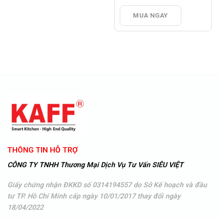
gốc
Giá
là:
hiện
MUA NGAY
9.680.000 VNĐ.
tại
là:
7.200.000 VNĐ.
THÔNG TIN HỖ TRỢ
CÔNG TY TNHH Thương Mại Dịch Vụ Tư Vấn SIÊU VIỆT
Giấy chứng nhận ĐKKD số 0314194557 do Sở Kế hoạch và đầu
tư TP. Hồ Chí Minh cấp ngày 10/01/2017 thay đổi ngày
18/04/2022