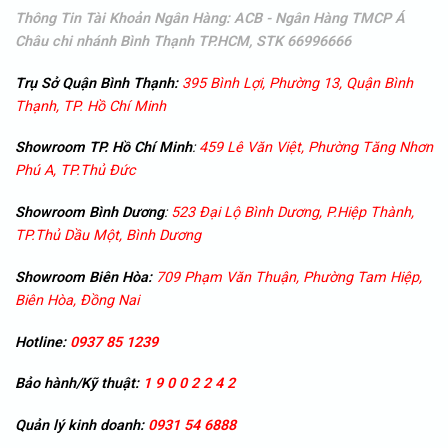
Thông Tin Tài Khoản Ngân Hàng: ACB - Ngân Hàng TMCP Á
Châu
chi nhánh Bình Thạnh TP.HCM, STK 66996666
Trụ Sở Quận Bình Thạnh:
395 Bình Lợi, Phường 13, Quận Bình
Thạnh, TP. Hồ Chí Minh
Showroom TP. Hồ Chí Minh
:
459 Lê Văn Việt, Phường Tăng Nhơn
Phú A, TP.Thủ Đức
Showroom
Bình Dương
:
523 Đại Lộ Bình Dương, P.Hiệp Thành,
TP.Thủ Dầu Một, Bình Dương
Showroom
Biên Hòa:
709 Phạm Văn Thuận, Phường Tam Hiệp,
Biên Hòa, Đồng Nai
Hotline:
0937 85 1239
Bảo hành/Kỹ thuật:
1 9 0 0 2 2 4 2
Quản lý kinh doanh:
0931 54 6888