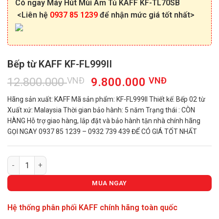
Có ngay Máy Hút Mùi Âm Tủ KAFF KF-TL70SB
<Liên hệ
0937 85 1239
để nhận mức giá tốt nhất>
Bếp từ KAFF KF-FL999II
Giá
Giá
12.800.000
VNĐ
9.800.000
VNĐ
gốc
hiện
Hãng sản xuất: KAFF Mã sản phẩm: KF-FL999II Thiết kế: Bếp 02 từ
là:
tại
Xuất xứ: Malaysia Thời gian bảo hành: 5 năm Trạng thái : CÒN
12.800.000 VNĐ.
là:
HÀNG Hỗ trợ giao hàng, lắp đặt và bảo hành tận nhà chính hãng
9.800.00
GỌI NGAY 0937 85 1239 – 0932 739 439 ĐỂ CÓ GIÁ TỐT NHẤT
Bếp từ KAFF KF-FL999II số lượng
MUA NGAY
Hệ thống phân phối KAFF chính hãng toàn quốc