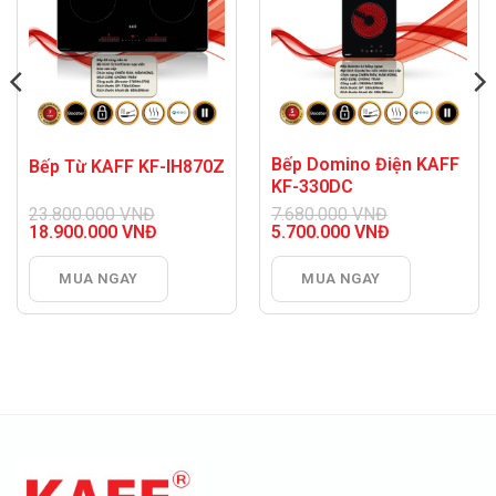
Bếp Domino Điện KAFF
Bếp Từ KAFF KF-IH870Z
KF-330DC
23.800.000
VNĐ
7.680.000
VNĐ
Giá
Giá
18.900.000
VNĐ
5.700.000
VNĐ
gốc
Giá
gốc
Giá
là:
hiện
là:
hiện
MUA NGAY
MUA NGAY
23.800.000 VNĐ.
tại
7.680.000 VNĐ.
tại
là:
là:
18.900.000 VNĐ.
5.700.000 VNĐ.