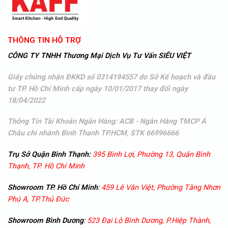
THÔNG TIN HỖ TRỢ
CÔNG TY TNHH Thương Mại Dịch Vụ Tư Vấn SIÊU VIỆT
Giấy chứng nhận ĐKKD số 0314194557 do Sở Kế hoạch và đầu
tư TP. Hồ Chí Minh cấp ngày 10/01/2017 thay đổi ngày
18/04/2022
Thông Tin Tài Khoản Ngân Hàng: ACB - Ngân Hàng TMCP Á
Châu
chi nhánh Bình Thạnh TP.HCM, STK 66996666
Trụ Sở Quận Bình Thạnh:
395 Bình Lợi, Phường 13, Quận Bình
Thạnh, TP. Hồ Chí Minh
Showroom TP. Hồ Chí Minh
:
459 Lê Văn Việt, Phường Tăng Nhơn
Phú A, TP.Thủ Đức
Showroom
Bình Dương
:
523 Đại Lộ Bình Dương, P.Hiệp Thành,