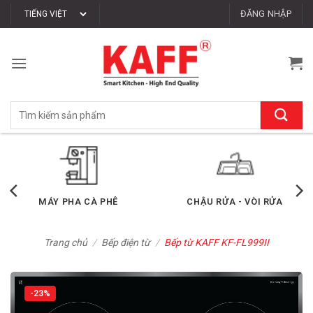
Bỏ
ĐĂNG NHẬP
qua
nội
dung
Tìm
kiếm:
MÁY PHA CÀ PHÊ
CHẬU RỬA - VÒI RỬA
Trang chủ
/
Bếp điện từ
/
Bếp từ KAFF KF-FL999II
-23%