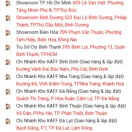
Showroom TP Hồ Chí Minh
459 Lê Văn Việt. Phường
Tăng Nhơn Phú A, TP.Thủ Đức
Showroom Bình Dương
523 Đại Lộ Bình Dương, P.Hiệp
Thành, TP.Thủ Dầu Một, Bình Dương
Showroom Biên Hòa
709 Phạm Văn Thuận, Phường
Tam Hiệp, Biên Hòa, Đồng Nai
Trụ Sở Cty Bình Thạnh
395 Bình Lợi, Phường 13, Quận
Bình Thạnh, TP.HCM
Chi Nhánh Kho KAFF Bình Định (Giao hàng & lắp đặt)
Đường Vành Đai Bắc Nam, Phù Cát, Bình Định
Chi Nhánh Kho KAFF Nha Trang (Giao hàng & lắp đặt)
Đường B4, Vĩnh Điềm Trung, TP.Nha Trang, Khánh Hòa
Chi Nhánh Kho KAFF Đà Nẵng (Giao hàng & lắp đặt)
Quách Thị Trang, P Hòa Xuân, Cẩm Lệ, TP. Đà Nẵng
Chi Nhánh Kho KAFF Bình Thuận (Giao hàng & lắp đặt)
Võ Dân, P.Phú Hài, TP. Phan Thiết, Bình Thuận
Chi Nhánh Kho KAFF Đà Lạt (Giao hàng & lắp đặt)
Bạch Đằng, P7, TP. Đà Lạt, Lâm Đồng