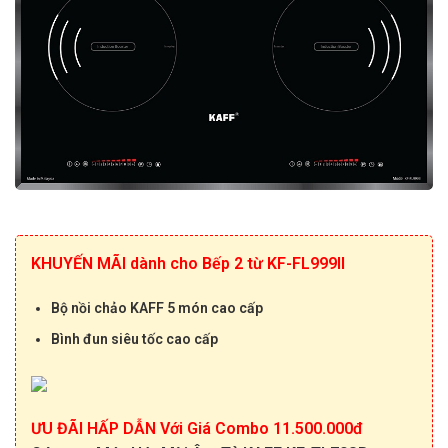
KHUYẾN MÃI dành cho Bếp 2 từ KF-FL999II
Bộ nồi c
hảo KAFF 5 món c
ao cấp
Bình đun siêu tốc cao cấp
ƯU ĐÃI HẤP DẪN Với Giá Combo 11.500.000đ