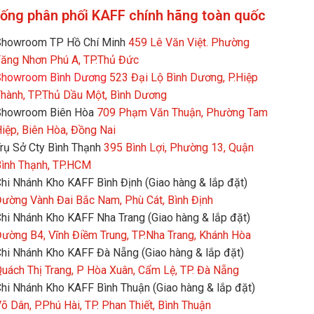
hống phân phối KAFF chính hãng toàn quốc
howroom TP Hồ Chí Minh
459 Lê Văn Việt. Phường
ăng Nhơn Phú A, TP.Thủ Đức
howroom Bình Dương
523 Đại Lộ Bình Dương, P.Hiệp
hành, TP.Thủ Dầu Một, Bình Dương
Showroom Biên Hòa
709 Phạm Văn Thuận, Phường Tam
iệp, Biên Hòa, Đồng Nai
rụ Sở Cty Bình Thạnh
395 Bình Lợi, Phường 13, Quận
ình Thạnh, TP.HCM
hi Nhánh Kho KAFF Bình Định (Giao hàng & lắp đặt)
ường Vành Đai Bắc Nam, Phù Cát, Bình Định
hi Nhánh Kho KAFF Nha Trang (Giao hàng & lắp đặt)
ường B4, Vĩnh Điềm Trung, TP.Nha Trang, Khánh Hòa
hi Nhánh Kho KAFF Đà Nẵng (Giao hàng & lắp đặt)
uách Thị Trang, P Hòa Xuân, Cẩm Lệ, TP. Đà Nẵng
hi Nhánh Kho KAFF Bình Thuận (Giao hàng & lắp đặt)
õ Dân, P.Phú Hài, TP. Phan Thiết, Bình Thuận