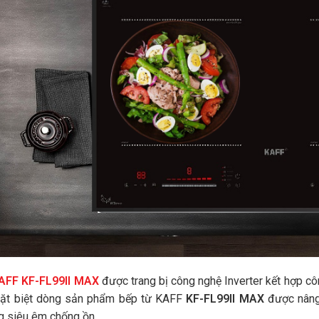
AFF KF-FL99II MAX
được trang bị công nghệ Inverter kết hợp c
Đặt biệt dòng sản phẩm bếp từ KAFF
KF-FL99II MAX
được nâng 
g siêu êm chống ồn.