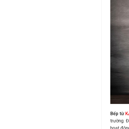
Bếp từ
K
trường. 
hoạt độn