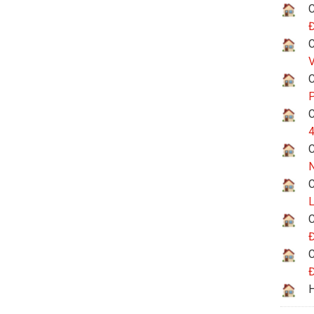
C
Đ
C
V
C
P
C
4
C
N
C
L
C
Đ
C
Đ
H