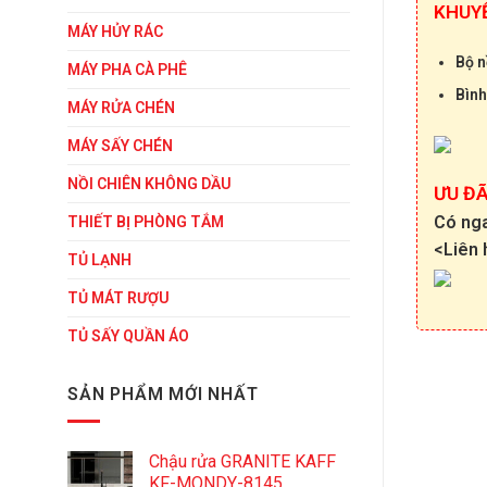
KHUYẾ
MÁY HỦY RÁC
Bộ nô
MÁY PHA CÀ PHÊ
Bình
MÁY RỬA CHÉN
MÁY SẤY CHÉN
NỒI CHIÊN KHÔNG DẦU
ƯU ĐÃI
Có ng
THIẾT BỊ PHÒNG TẮM
<Liên
TỦ LẠNH
TỦ MÁT RƯỢU
TỦ SẤY QUẦN ÁO
SẢN PHẨM MỚI NHẤT
Chậu rửa GRANITE KAFF
KF-MONDY-8145