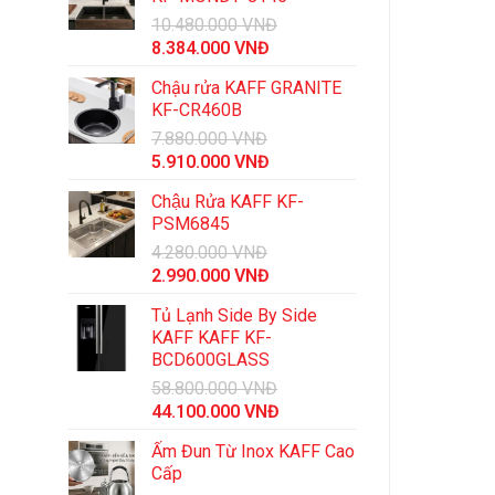
10.480.000
VNĐ
Giá
Giá
8.384.000
VNĐ
gốc
hiện
Chậu rửa KAFF GRANITE
là:
tại
KF-CR460B
10.480.000 VNĐ.
là:
7.880.000
VNĐ
8.384.000 VNĐ.
Giá
Giá
5.910.000
VNĐ
gốc
hiện
Chậu Rửa KAFF KF-
là:
tại
PSM6845
7.880.000 VNĐ.
là:
4.280.000
VNĐ
5.910.000 VNĐ.
Giá
Giá
2.990.000
VNĐ
gốc
hiện
Tủ Lạnh Side By Side
là:
tại
KAFF KAFF KF-
4.280.000 VNĐ.
là:
BCD600GLASS
2.990.000 VNĐ.
58.800.000
VNĐ
Giá
Giá
44.100.000
VNĐ
gốc
hiện
Ấm Đun Từ Inox KAFF Cao
là:
tại
Cấp
58.800.000 VNĐ.
là: