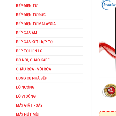
BẾP ĐIỆN TỪ
BẾP ĐIỆN TỪ ĐỨC
BẾP ĐIỆN TỪ MALAYSIA
BẾP GAS ÂM
BẾP GAS KẾT HỢP TỪ
BẾP TỦ LIỀN LÒ
BỘ NỒI, CHẢO KAFF
CHẬU RỬA - VÒI RỬA
DỤNG CỤ NHÀ BẾP
LÒ NƯỚNG
LÒ VI SÓNG
MÁY GIẶT - SẤY
MÁY HÚT MÙI