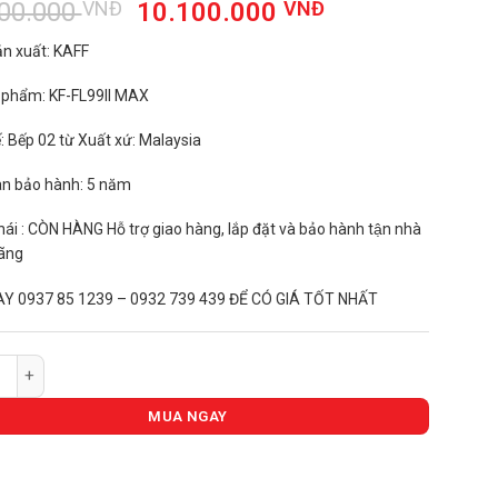
Giá
Giá
800.000
VNĐ
10.100.000
VNĐ
gốc
hiện
n xuất: KAFF
là:
tại
18.800.000 VNĐ.
là:
n phẩm: KF-FL99II MAX
10.100.000 V
́: Bếp 02 từ Xuất xứ: Malaysia
an bảo hành: 5 năm
ái : CÒN HÀNG Hỗ trợ giao hàng, lắp đặt và bảo hành tận nhà
ãng
AY 0937 85 1239 – 0932 739 439 ĐỂ CÓ GIÁ TỐT NHẤT
 KAFF KF-FL99II MAX số lượng
MUA NGAY