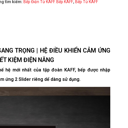
ng tìm kiếm:
Bếp Điện Từ KAFF. Bếp KAFF
,
Bếp Từ KAFF
SANG TRỌNG | HỆ ĐIỀU KHIỂN CẢM ỨNG
IẾT KIỆM ĐIỆN NĂNG
hế hệ mới nhất của tập đoàn KAFF, bếp được nhập
ảm ứng 2 Slider riêng dể dàng sử dụng.