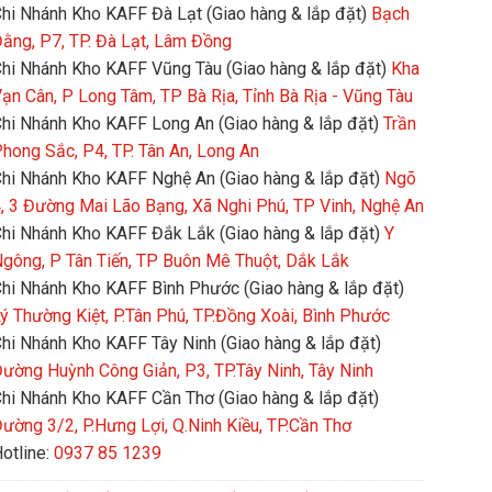
hi Nhánh Kho KAFF Đà Lạt (Giao hàng & lắp đặt)
Bạch
ằng, P7, TP. Đà Lạt, Lâm Đồng
hi Nhánh Kho KAFF Vũng Tàu (Giao hàng & lắp đặt)
Kha
ạn Cân, P Long Tâm, TP Bà Rịa, Tỉnh Bà Rịa - Vũng Tàu
hi Nhánh Kho KAFF Long An (Giao hàng & lắp đặt)
Trần
hong Sắc, P4, TP. Tân An, Long An
hi Nhánh Kho KAFF Nghệ An (Giao hàng & lắp đặt)
Ngõ
, 3 Đường Mai Lão Bạng, Xã Nghi Phú, TP Vinh, Nghệ An
hi Nhánh Kho KAFF Đắk Lắk (Giao hàng & lắp đặt)
Y
gông, P Tân Tiến, TP Buôn Mê Thuột, Dắk Lắk
hi Nhánh Kho KAFF Bình Phước (Giao hàng & lắp đặt)
ý Thường Kiệt, P.Tân Phú, TP.Đồng Xoài, Bình Phước
hi Nhánh Kho KAFF Tây Ninh (Giao hàng & lắp đặt)
ường Huỳnh Công Giản, P3, TP.Tây Ninh, Tây Ninh
hi Nhánh Kho KAFF Cần Thơ (Giao hàng & lắp đặt)
ường 3/2, P.Hưng Lợi, Q.Ninh Kiều, TP.Cần Thơ
otline:
0937 85 1239