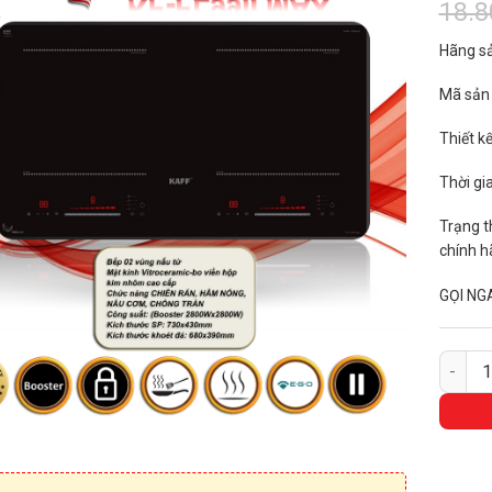
18.
Hãng sả
Mã sả
Thiết kê
Thời gi
Trạng th
chính h
GỌI NG
Bếp từ