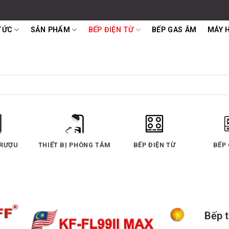
TỨC
SẢN PHẨM
BẾP ĐIỆN TỪ
BẾP GAS ÂM
MÁY 
T MÙI
LÒ NƯỚNG
LÒ VI SÓNG
MÁY 
Bếp 