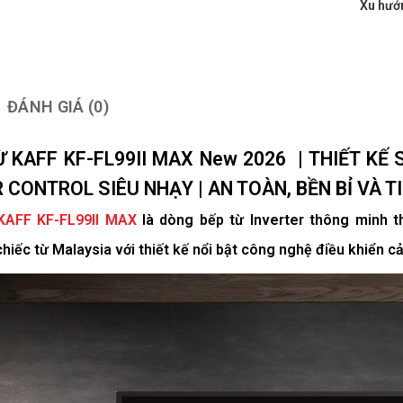
Xu hướ
ĐÁNH GIÁ (0)
Ừ KAFF
KF-FL99II MAX New 2026
| THIẾT KẾ 
R CONTROL SIÊU NHẠY | AN TOÀN, BỀN BỈ VÀ T
KAFF KF-FL99II MAX
là dòng bếp từ Inverter thông minh t
hiếc từ Malaysia với thiết kế nổi bật công nghệ điều khiển c