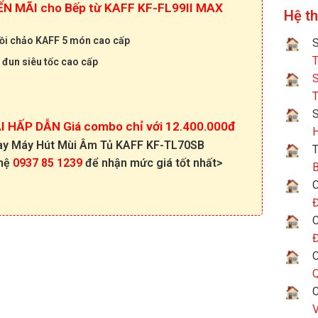
N MÃI cho Bếp từ KAFF KF-FL99II MAX
Hệ t
̀i c
hảo KAFF 5 món c
ao cấp
S
T
 đun siêu tốc cao cấp
S
T
 HẤP DẪN Giá combo chỉ với 12.400.000đ
H
ay Máy Hút Mùi Âm Tủ KAFF KF-TL70SB
T
 hệ
0937 85 1239
để nhận mức giá tốt nhất>
B
C
Đ
C
Đ
C
Q
C
V