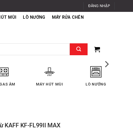
ĐĂNG NHẬP
HÚT MÙI
LÒ NƯỚNG
MÁY RỬA CHÉN
RỬA CHÉN
TỦ LẠNH
MÁY GIẶT - SẤY
MÁY
từ KAFF KF-FL99II MAX