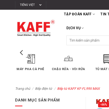
Bỏ
qua
TẬP ĐOÀN KAFF
TIN 
nội
dung
DỊCH VỤ
Tìm
kiếm:
BẾP ĐIỆN TỪ
BẾP GAS ÂM
MÁY HÚ
Trang chủ
/
Bếp điện từ
/
Bếp từ KAFF KF-FL99II MAX
DANH MỤC SẢN PHẨM
-46%