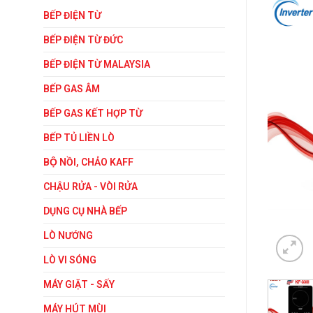
BẾP ĐIỆN TỪ
BẾP ĐIỆN TỪ ĐỨC
BẾP ĐIỆN TỪ MALAYSIA
BẾP GAS ÂM
BẾP GAS KẾT HỢP TỪ
BẾP TỦ LIỀN LÒ
BỘ NỒI, CHẢO KAFF
CHẬU RỬA - VÒI RỬA
DỤNG CỤ NHÀ BẾP
LÒ NƯỚNG
LÒ VI SÓNG
MÁY GIẶT - SẤY
MÁY HÚT MÙI