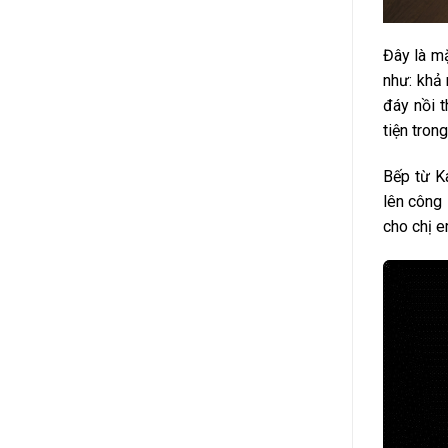
Đây là mặ
như: khả 
đáy nồi 
tiện trong
Bếp từ K
lên công 
cho chị e