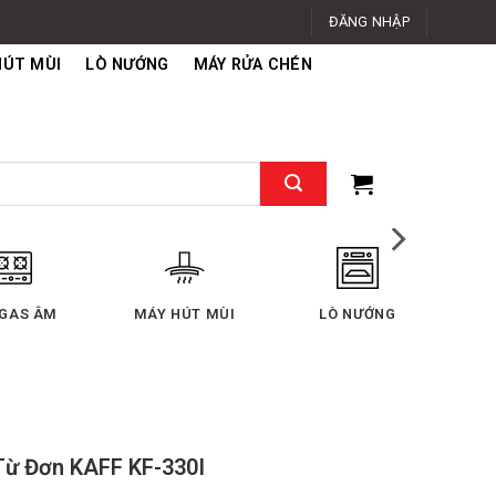
ĐĂNG NHẬP
HÚT MÙI
LÒ NƯỚNG
MÁY RỬA CHÉN
MÁY RỬA CHÉN
TỦ LẠNH
MÁY GIẶT - SẤY
Từ Đơn KAFF KF-330I