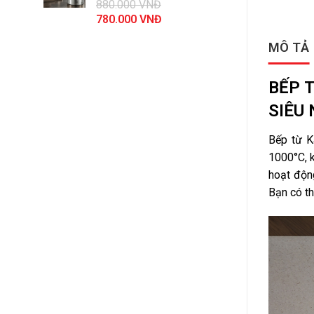
880.000
VNĐ
44.100.000 VNĐ.
Giá
Giá
780.000
VNĐ
gốc
hiện
MÔ TẢ
là:
tại
880.000 VNĐ.
là:
780.000 VNĐ.
BẾP 
SIÊU 
Bếp từ K
1000°C, k
hoạt động
Bạn có th