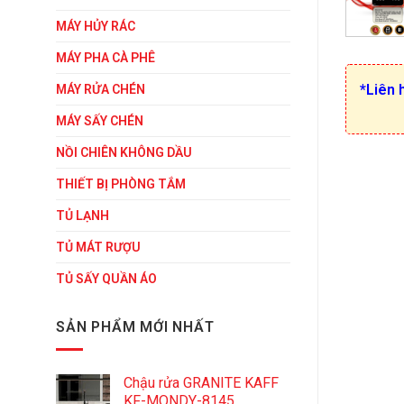
MÁY HỦY RÁC
MÁY PHA CÀ PHÊ
*Liên 
MÁY RỬA CHÉN
MÁY SẤY CHÉN
NỒI CHIÊN KHÔNG DẦU
THIẾT BỊ PHÒNG TẮM
TỦ LẠNH
TỦ MÁT RƯỢU
TỦ SẤY QUẦN ÁO
SẢN PHẨM MỚI NHẤT
Chậu rửa GRANITE KAFF
KF-MONDY-8145