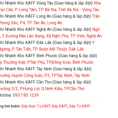
hi Nhánh Kho KAFF Vũng Tàu (Giao hàng & lắp đặt)
Kha
ạn Cân, P Long Tâm, TP Bà Rịa, Tỉnh Bà Rịa - Vũng Tàu
hi Nhánh Kho KAFF Long An (Giao hàng & lắp đặt)
Trần
hong Sắc, P4, TP. Tân An, Long An
hi Nhánh Kho KAFF Nghệ An (Giao hàng & lắp đặt)
Ngõ
, 3 Đường Mai Lão Bạng, Xã Nghi Phú, TP Vinh, Nghệ An
hi Nhánh Kho KAFF Đắk Lắk (Giao hàng & lắp đặt)
Y
gông, P Tân Tiến, TP Buôn Mê Thuột, Dắk Lắk
hi Nhánh Kho KAFF Bình Phước (Giao hàng & lắp đặt)
ý Thường Kiệt, P.Tân Phú, TP.Đồng Xoài, Bình Phước
hi Nhánh Kho KAFF Tây Ninh (Giao hàng & lắp đặt)
ường Huỳnh Công Giản, P3, TP.Tây Ninh, Tây Ninh
hi Nhánh Kho KAFF Cần Thơ (Giao hàng & lắp đặt)
ường 3/2, P.Hưng Lợi, Q.Ninh Kiều, TP.Cần Thơ
otline:
0937 85 1239
ng tìm kiếm:
Bếp Điện Từ KAFF. Bếp KAFF
,
Bếp Từ KAFF