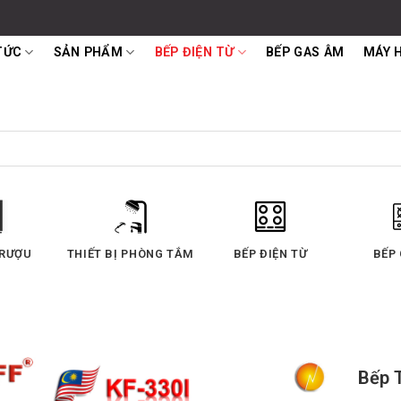
TỨC
SẢN PHẨM
BẾP ĐIỆN TỪ
BẾP GAS ÂM
MÁY 
Y HÚT MÙI
LÒ NƯỚNG
LÒ VI SÓNG
Bếp 