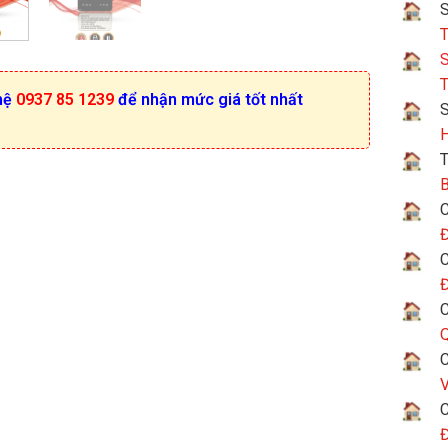
S
T
S
T
hệ
0937 85 1239
để nhận mức giá tốt nhất
H
T
B
C
Đ
C
Đ
C
Q
C
V
C
Đ