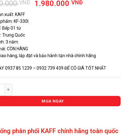
Giá
Giá
0.000
VNĐ
1.980.000
VNĐ
gốc
hiện
n xuất: KAFF
là:
tại
 phẩm: KF-330I
3.080.000 VNĐ.
là:
́: Bếp 01 từ
1.980.000 VNĐ.
́: Trung Quốc
̀nh: 3 năm
hái: CÒN HÀNG
giao hàng, lắp đặt và bảo hành tận nhà chính hãng
AY 0937 85 1239 – 0932 739 439 ĐỂ CÓ GIÁ TỐT NHẤT
 Đơn KAFF KF-330I số lượng
MUA NGAY
hống phân phối KAFF chính hãng toàn quốc