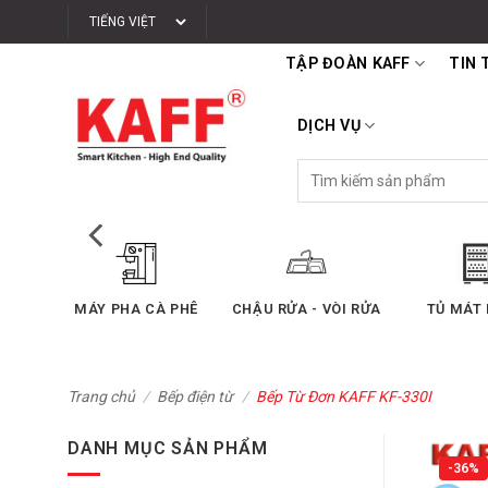
Bỏ
qua
TẬP ĐOÀN KAFF
TIN 
nội
dung
DỊCH VỤ
Tìm
kiếm:
 PHÒNG TẮM
BẾP ĐIỆN TỪ
BẾP GAS ÂM
MÁ
Trang chủ
/
Bếp điện từ
/
Bếp Từ Đơn KAFF KF-330I
DANH MỤC SẢN PHẨM
-36%