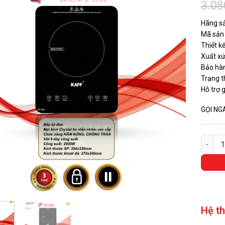
3.08
Hãng sả
Mã sản
Thiết kê
Xuất xư
Bảo ha
Trạng t
Hỗ trợ 
GỌI NG
Bếp Từ
Hệ t