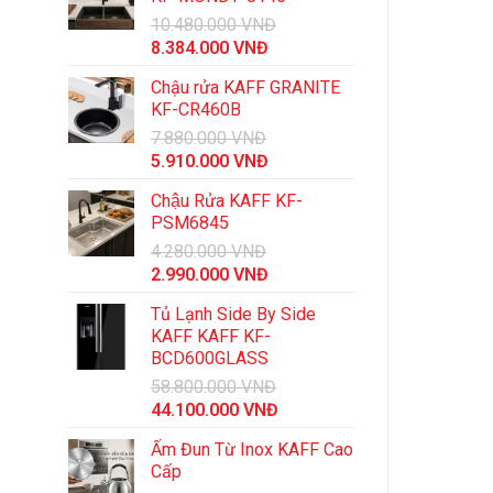
10.480.000
VNĐ
Giá
Giá
8.384.000
VNĐ
gốc
hiện
Chậu rửa KAFF GRANITE
là:
tại
KF-CR460B
10.480.000 VNĐ.
là:
7.880.000
VNĐ
8.384.000 VNĐ.
Giá
Giá
5.910.000
VNĐ
gốc
hiện
Chậu Rửa KAFF KF-
là:
tại
PSM6845
7.880.000 VNĐ.
là:
4.280.000
VNĐ
5.910.000 VNĐ.
Giá
Giá
2.990.000
VNĐ
gốc
hiện
Tủ Lạnh Side By Side
là:
tại
KAFF KAFF KF-
4.280.000 VNĐ.
là:
BCD600GLASS
2.990.000 VNĐ.
58.800.000
VNĐ
Giá
Giá
44.100.000
VNĐ
gốc
hiện
Ấm Đun Từ Inox KAFF Cao
là:
tại
Cấp
58.800.000 VNĐ.
là: