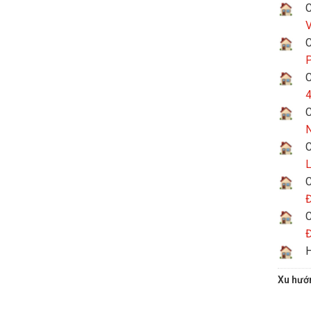
C
V
C
P
C
4
C
N
C
L
C
Đ
C
Đ
H
Xu hướ