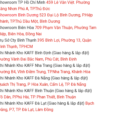
howroom TP Hồ Chí Minh
459 Lê Văn Việt. Phường
ăng Nhơn Phú A, TP.Thủ Đức
howroom Bình Dương
523 Đại Lộ Bình Dương, P.Hiệp
hành, TP.Thủ Dầu Một, Bình Dương
Showroom Biên Hòa
709 Phạm Văn Thuận, Phường Tam
iệp, Biên Hòa, Đồng Nai
rụ Sở Cty Bình Thạnh
395 Bình Lợi, Phường 13, Quận
ình Thạnh, TP.HCM
hi Nhánh Kho KAFF Bình Định (Giao hàng & lắp đặt)
ường Vành Đai Bắc Nam, Phù Cát, Bình Định
hi Nhánh Kho KAFF Nha Trang (Giao hàng & lắp đặt)
ường B4, Vĩnh Điềm Trung, TP.Nha Trang, Khánh Hòa
hi Nhánh Kho KAFF Đà Nẵng (Giao hàng & lắp đặt)
uách Thị Trang, P Hòa Xuân, Cẩm Lệ, TP. Đà Nẵng
hi Nhánh Kho KAFF Bình Thuận (Giao hàng & lắp đặt)
õ Dân, P.Phú Hài, TP. Phan Thiết, Bình Thuận
hi Nhánh Kho KAFF Đà Lạt (Giao hàng & lắp đặt)
Bạch
ằng, P7, TP. Đà Lạt, Lâm Đồng