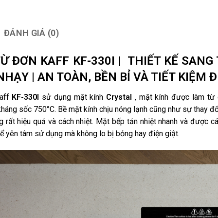
ĐÁNH GIÁ (0)
TỪ ĐƠN KAFF KF-330I | THIẾT KẾ SANG
NHẠY | AN TOÀN, BỀN BỈ VÀ TIẾT KIỆM
aff
KF-330I
sử dụng mặt kính
Crystal
, mặt kính được làm từ c
háng sốc 750°C. Bề mặt kính chịu nóng lạnh cũng như sự thay đổi 
 rất hiệu quả và cách nhiệt. Mặt bếp tản nhiệt nhanh và được các
ể yên tâm sử dụng mà không lo bị bỏng hay điện giật.