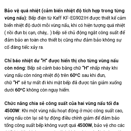
Bảo vệ quá nhiệt (cảm biến nhiệt độ tích hợp trong từng
vùng nấu):
Bếp điện từ Kaff KF-EG902IH được thiết kế cảm
biến nhiệt độ dưới mỗi vùng nấu, khi có hiện tượng quá nhiệt
( nồi đun bị cạn, cháy,.. ) bếp sẽ chủ động ngắt công suất để
đảm bảo an toàn cho thiết bị cũng như đảm bảo không sự
cố đáng tiếc xảy ra.
Chỉ báo nhiệt dư “H” được hiển thị cho từng vùng nấu
còn nóng:
Bếp sẽ cảnh báo bằng chữ
“H”
nhấp nháy khi
vùng nấu còn nóng nhiệt độ trên
60ºC
sau khi đun,
chữ
“H”
sẽ tự mất đi khi mặt bếp đã được tản giảm xuống
dưới
60ºC
không còn nguy hiểm.
Chức năng chia sẻ công suất của hai vùng nấu tối đa
4500W:
Khi một vùng nấu hoạt động ở mức công suất cao,
vùng nấu còn lại sẽ tự động điều chỉnh giảm để đảm bảo
tổng công suất bếp không vượt quá
4500W
, bảo vệ cho các