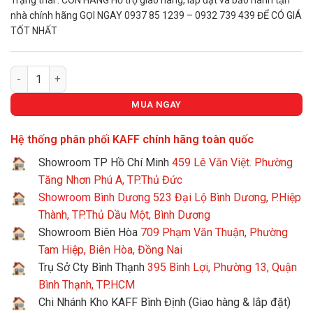
Trạng thái : CÒN HÀNG Hỗ trợ giao hàng, lắp đặt và bảo hành tận
19.300.
nhà chính hãng GỌI NGAY 0937 85 1239 – 0932 739 439 ĐỂ CÓ GIÁ
TỐT NHẤT
Bếp Điện Từ KAFF KF-EG902IH số lượng
MUA NGAY
Hệ thống phân phối KAFF chính hãng toàn quốc
Showroom TP Hồ Chí Minh
459 Lê Văn Việt. Phường
Tăng Nhơn Phú A, TP.Thủ Đức
Showroom Bình Dương
523 Đại Lộ Bình Dương, P.Hiệp
Thành, TP.Thủ Dầu Một, Bình Dương
Showroom Biên Hòa
709 Phạm Văn Thuận, Phường
Tam Hiệp, Biên Hòa, Đồng Nai
Trụ Sở Cty Bình Thạnh
395 Bình Lợi, Phường 13, Quận
Bình Thạnh, TP.HCM
Chi Nhánh Kho KAFF Bình Định (Giao hàng & lắp đặt)