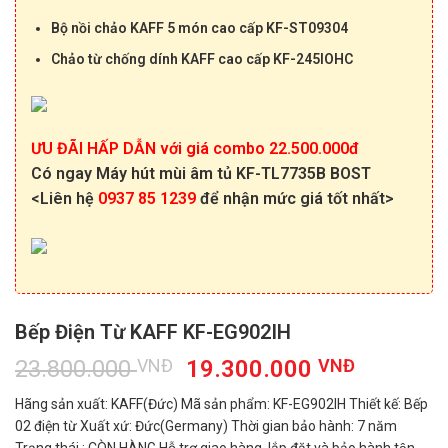
Bộ nồi c
hảo KAFF
5 món
c
ao cấp KF-ST09304
Chảo từ chống dính KAFF cao cấp KF-245IOHC
ƯU ĐÃI HẤP DẪN với giá combo 22.500.000đ
Có ngay Máy hút mùi âm tủ KF-TL7735B BOST
<Liên hệ
0937 85 1239
để nhận mức giá tốt nhất>
Bếp Điện Từ KAFF KF-EG902IH
Giá
Giá
23.800.000
VNĐ
19.300.000
VNĐ
gốc
hiện
Hãng sản xuất: KAFF(Đức) Mã sản phẩm: KF-EG902IH Thiết kế: Bếp
là:
tại
02 điện từ Xuất xứ: Đức(Germany) Thời gian bảo hành: 7 năm
23.800.000 VNĐ.
là: