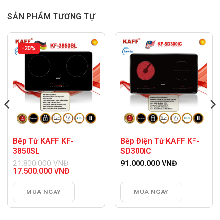
SẢN PHẨM TƯƠNG TỰ
-20%
Bếp Từ KAFF KF-
Bếp Điện Từ KAFF KF-
3850SL
SD300IC
21.800.000
VNĐ
91.000.000
VNĐ
Giá
17.500.000
VNĐ
gốc
Giá
là:
hiện
MUA NGAY
MUA NGAY
21.800.000 VNĐ.
tại
là:
17.500.000 VNĐ.