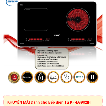
KHUYẾN MÃI Dành cho Bếp điện Từ KF-EG902IH