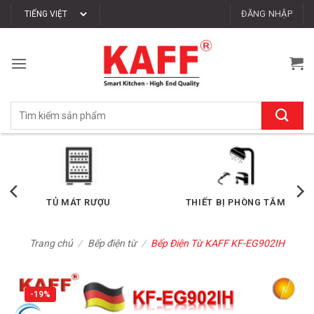
Bỏ
ĐĂNG NHẬP
qua
nội
dung
Tìm
kiếm:
TỦ MÁT RƯỢU
THIẾT BỊ PHÒNG TẮM
Trang chủ
/
Bếp điện từ
/
Bếp Điện Từ KAFF KF-EG902IH
-19%