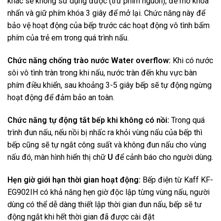
khác sẽ không sử dụng được (trừ phím nguồn), để mở khóa
nhấn và giữ phím khóa 3 giây để mở lại. Chức năng này để
bảo vệ hoạt động của bếp trước các hoạt động vô tình bấm
phím của trẻ em trong quá trình nấu.
Chức năng chống trào nước Water overflow:
Khi có nước
sôi vô tình tràn trong khi nấu, nước tràn đến khu vực bàn
phím điều khiển, sau khoảng 3-5 giây bếp sẽ tự động ngừng
hoạt động để đảm bảo an toàn.
Chức năng tự động tắt bếp khi không có nồi:
Trong quá
trình đun nấu, nếu nồi bị nhấc ra khỏi vùng nấu của bếp thì
bếp cũng sẽ tự ngắt công suất và không đun nấu cho vùng
nấu đó, màn hình hiển thị chữ
U
để cảnh báo cho người dùng.
Hẹn giờ giới hạn thời gian hoạt động:
Bếp điện từ Kaff KF-
EG902IH có khả năng hẹn giờ độc lập từng vùng nấu, người
dùng có thể dễ dàng thiết lập thời gian đun nấu, bếp sẽ tư
động ngắt khi hết thời gian đã được cài đặt