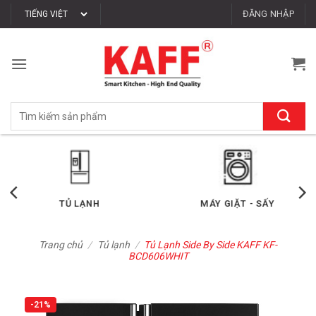
Bỏ
ĐĂNG NHẬP
qua
nội
dung
Tìm
kiếm:
TỦ LẠNH
MÁY GIẶT - SẤY
Trang chủ
/
Tủ lạnh
/
Tủ Lạnh Side By Side KAFF KF-
BCD606WHIT
-21%