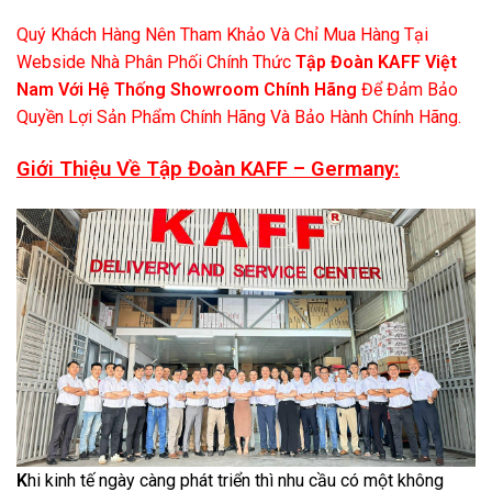
Quý Khách Hàng Nên Tham Khảo Và Chỉ Mua Hàng Tại
Webside Nhà Phân Phối Chính Thức
Tập Đoàn KAFF Việt
Nam Với Hệ Thống Showroom Chính Hãng
Để Đảm Bảo
Quyền Lợi Sản Phẩm Chính Hãng Và Bảo Hành Chính Hãng.
Giới Thiệu Về Tập Đoàn KAFF – Germany:
K
hi kinh tế ngày càng phát triển thì nhu cầu có một không