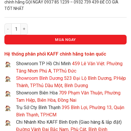
52.780.
chính hãng GỌI NGAY 0937 85 1239 – 0932 739 439 ĐỂ CÓ GIÁ
TỐT NHẤT
Tủ Lạnh Side By Side KAFF KF-BCD606WHIT số lượng
MUA NGAY
Hệ thống phân phối KAFF chính hãng toàn quốc
Showroom TP Hồ Chí Minh
459 Lê Văn Việt. Phường
Tăng Nhơn Phú A, TP.Thủ Đức
Showroom Bình Dương
523 Đại Lộ Bình Dương, P.Hiệp
Thành, TP.Thủ Dầu Một, Bình Dương
Showroom Biên Hòa
709 Phạm Văn Thuận, Phường
Tam Hiệp, Biên Hòa, Đồng Nai
Trụ Sở Cty Bình Thạnh
395 Bình Lợi, Phường 13, Quận
Bình Thạnh, TP.HCM
Chi Nhánh Kho KAFF Bình Định (Giao hàng & lắp đặt)
Đường Vành Đai Bắc Nam, Phù Cát, Bình Định