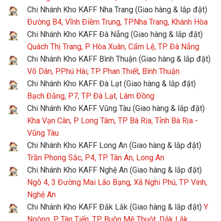
Chi Nhánh Kho KAFF Nha Trang (Giao hàng & lắp đặt)
Đường B4, Vĩnh Điềm Trung, TP.Nha Trang, Khánh Hòa
Chi Nhánh Kho KAFF Đà Nẵng (Giao hàng & lắp đặt)
Quách Thị Trang, P Hòa Xuân, Cẩm Lệ, TP. Đà Nẵng
Chi Nhánh Kho KAFF Bình Thuận (Giao hàng & lắp đặt)
Võ Dân, P.Phú Hài, TP. Phan Thiết, Bình Thuận
Chi Nhánh Kho KAFF Đà Lạt (Giao hàng & lắp đặt)
Bạch Đằng, P7, TP. Đà Lạt, Lâm Đồng
Chi Nhánh Kho KAFF Vũng Tàu (Giao hàng & lắp đặt)
Kha Vạn Cân, P Long Tâm, TP Bà Rịa, Tỉnh Bà Rịa -
Vũng Tàu
Chi Nhánh Kho KAFF Long An (Giao hàng & lắp đặt)
Trần Phong Sắc, P4, TP. Tân An, Long An
Chi Nhánh Kho KAFF Nghệ An (Giao hàng & lắp đặt)
Ngõ 4, 3 Đường Mai Lão Bạng, Xã Nghi Phú, TP Vinh,
Nghệ An
Chi Nhánh Kho KAFF Đắk Lắk (Giao hàng & lắp đặt)
Y
Ngông, P Tân Tiến, TP Buôn Mê Thuột, Dắk Lắk