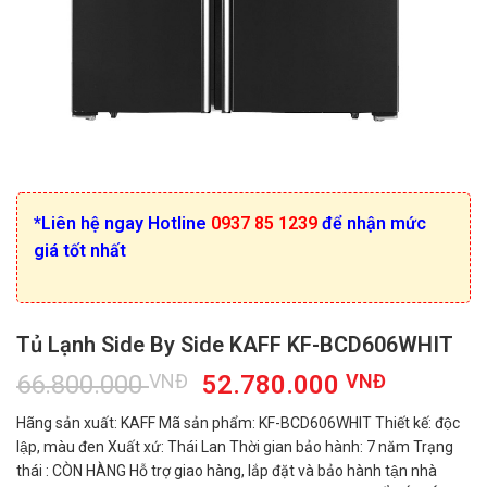
*Liên hệ ngay Hotline
0937 85 1239
để nhận mức
giá tốt nhất
Tủ Lạnh Side By Side KAFF KF-BCD606WHIT
Giá
Giá
66.800.000
VNĐ
52.780.000
VNĐ
gốc
hiện
Hãng sản xuất: KAFF Mã sản phẩm: KF-BCD606WHIT Thiết kế: độc
là:
tại
lập, màu đen Xuất xứ: Thái Lan Thời gian bảo hành: 7 năm Trạng
66.800.000 VNĐ.
là:
thái : CÒN HÀNG Hỗ trợ giao hàng, lắp đặt và bảo hành tận nhà