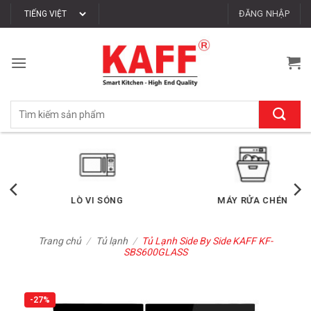
Bỏ
ĐĂNG NHẬP
qua
nội
dung
Tìm
kiếm:
LÒ VI SÓNG
MÁY RỬA CHÉN
Trang chủ
/
Tủ lạnh
/
Tủ Lạnh Side By Side KAFF KF-
SBS600GLASS
-27%