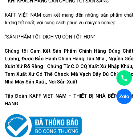
” KHI KHÁCH HÀNG CẦN CHÚNG TÔI SẴN SÀNG”
KAFF VIỆT NAM cam kết mang đến những sản phẩm chất
lượng tốt nhất, với cung cách phục vụ chuyên nghiệp.
“SẢN PHẨM TỐT DỊCH VỤ CÒN TỐT HƠN”
Chúng tôi Cam Kết Sản Phẩm Chính Hãng Đúng Chất
Lượng, Được Bảo Hành Chính Hãng Tận Nhà , Nguồn Gốc
Xuất Xứ Rõ Ràng . Chứng Từ C.O CQ Xuất Xứ Nhập Khẩu,
Tem Xuất Xứ Có Thể Check Mã Vạch Đầy Đủ Chính Xác
Nhà Máy Sản Xuất, Nơi Sản Xuất.
Tập Đoàn KAFF VIET NAM – THIẾT BỊ NHÀ BẾP CHÍNH
HÃNG