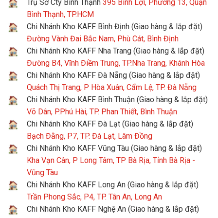
Trụ Sở Cty Bình Thạnh
395 Bình Lợi, Phường 13, Quận
Bình Thạnh, TP.HCM
Chi Nhánh Kho KAFF Bình Định (Giao hàng & lắp đặt)
Đường Vành Đai Bắc Nam, Phù Cát, Bình Định
Chi Nhánh Kho KAFF Nha Trang (Giao hàng & lắp đặt)
Đường B4, Vĩnh Điềm Trung, TP.Nha Trang, Khánh Hòa
Chi Nhánh Kho KAFF Đà Nẵng (Giao hàng & lắp đặt)
Quách Thị Trang, P Hòa Xuân, Cẩm Lệ, TP. Đà Nẵng
Chi Nhánh Kho KAFF Bình Thuận (Giao hàng & lắp đặt)
Võ Dân, P.Phú Hài, TP. Phan Thiết, Bình Thuận
Chi Nhánh Kho KAFF Đà Lạt (Giao hàng & lắp đặt)
Bạch Đằng, P7, TP. Đà Lạt, Lâm Đồng
Chi Nhánh Kho KAFF Vũng Tàu (Giao hàng & lắp đặt)
Kha Vạn Cân, P Long Tâm, TP Bà Rịa, Tỉnh Bà Rịa -
Vũng Tàu
Chi Nhánh Kho KAFF Long An (Giao hàng & lắp đặt)
Trần Phong Sắc, P4, TP. Tân An, Long An
Chi Nhánh Kho KAFF Nghệ An (Giao hàng & lắp đặt)