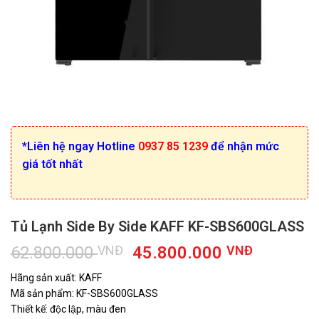
*Liên hệ ngay Hotline
0937 85 1239
để nhận mức
giá tốt nhất
Tủ Lạnh Side By Side KAFF KF-SBS600GLASS
Giá
Giá
62.800.000
VNĐ
45.800.000
VNĐ
gốc
hiện
Hãng sản xuất: KAFF
là:
tại
Mã sản phẩm: KF-SBS600GLASS
62.800.000 VNĐ.
là:
Thiết kế: độc lập, màu đen