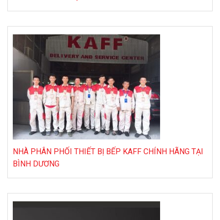
NHÀ PHÂN PHỐI THIẾT BỊ BẾP KAFF CHÍNH HÃNG TẠI
BÌNH DƯƠNG