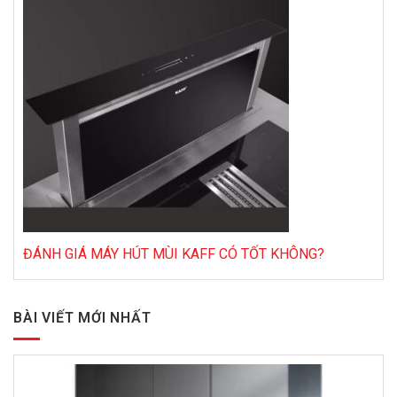
ĐÁNH GIÁ MÁY HÚT MÙI KAFF CÓ TỐT KHÔNG?
BÀI VIẾT MỚI NHẤT