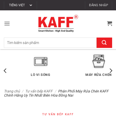
Bỏ
ĐĂNG NHẬP
qua
nội
dung
Tìm
kiếm:
LÒ VI SÓNG
MÁY RỬA CHÉN
Trang chủ
/
Tư vấn bếp KAFF
/
Phân Phối Máy Rửa Chén KAFF
Chính Hãng Uy Tín Nhất Biên Hòa Đồng Nai
TƯ VẤN BẾP KAFF