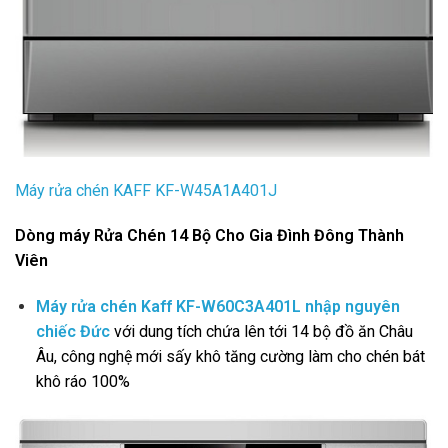
Máy rửa chén KAFF KF-W45A1A401J
Dòng máy Rửa Chén 14 Bộ Cho Gia Đình Đông Thành
Viên
Máy rửa chén Kaff KF-W60C3A401L nhập nguyên
chiếc Đức
với dung tích chứa lên tới 14 bộ đồ ăn Châu
Âu, công nghệ mới sấy khô tăng cường làm cho chén bát
khô ráo 100%