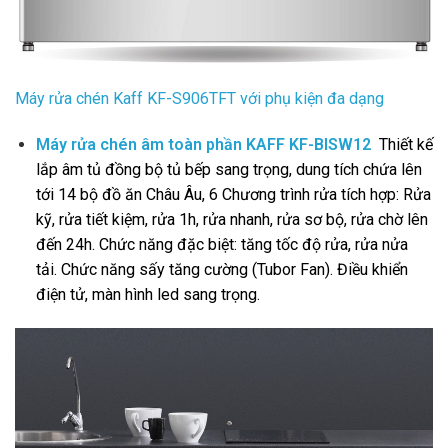
Máy rửa chén Kaff KF-S906TFT với phụ kiện đa dạng
Máy rửa chén âm toàn phần KAFF KF-BISW12
Thiết kế
lắp âm tủ đồng bộ tủ bếp sang trọng, dung tích chứa lên
tới 14 bộ đồ ăn Châu Âu,
6 Chương trình rửa tích hợp: Rửa
kỹ, rửa tiết kiệm, rửa 1h, rửa nhanh, rửa sơ bộ, rửa chờ lên
đến 24h.
Chức năng đặc biệt: tăng tốc độ rửa, rửa nửa
tải.
Chức năng sấy tăng cường (Tubor Fan).
Điều khiển
điện tử, màn hình led sang trọng.