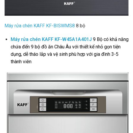
Máy rửa chén KAFF KF-BISWMS8
8 bộ
Máy rửa chén KAFF KF-W45A1A401J
9 Bộ có khả năng
chứa đến 9 bộ đồ ăn Châu Âu với thiết kế nhỏ gọn tiện
dụng, dễ tháo lắp và vệ sinh phù hợp với gia đình 3-5
thành viên