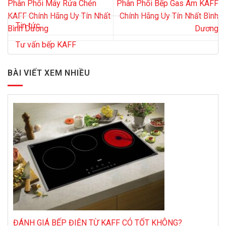
Phân Phối Máy Rửa Chén
Phân Phối Bếp Gas Âm KAFF
KAFF Chính Hãng Uy Tín Nhất
Chính Hãng Uy Tín Nhất Bình
Tin tức
Bình Dương
Dương
Tư vấn bếp KAFF
BÀI VIẾT XEM NHIỀU
ĐÁNH GIÁ BẾP ĐIỆN TỪ KAFF CÓ TỐT KHÔNG?