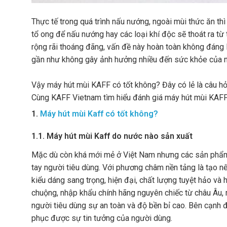
Thực tế trong quá trình nấu nướng, ngoài mùi thức ăn thì
tổ ong để nấu nướng hay các loại khí độc sẽ thoát ra 
rộng rãi thoáng đãng, vấn đề này hoàn toàn không đáng l
gần như không gây ảnh hưởng nhiều đến sức khỏe của 
Vậy máy hút mùi KAFF có tốt không? Đây có lẻ là câu hỏ
Cùng KAFF Vietnam tìm hiểu đánh giá máy hút mùi KAFF 
1.
Máy hút mùi Kaff có tốt không?
1.1. Máy hút mùi Kaff do nước nào sản xuất
Mặc dù còn khá mới mẻ ở Việt Nam nhưng các sản phẩm t
tay người tiêu dùng. Với phương châm nền tảng là tạo n
kiểu dáng sang trọng, hiện đại, chất lượng tuyệt hảo v
chuộng, nhập khẩu chính hãng nguyên chiếc từ châu Âu, 
người tiêu dùng sự an toàn và độ bền bỉ cao. Bên cạnh đ
phục được sự tin tưởng của người dùng.