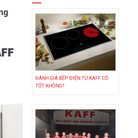
ơng
ĐÁNH GIÁ BẾP ĐIỆN TỪ KAFF CÓ
TỐT KHÔNG?