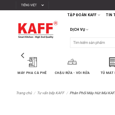
Bỏ
qua
TẬP ĐOÀN KAFF
TIN 
nội
dung
DỊCH VỤ
Tìm
kiếm:
SẤY
MÁY PHA CÀ PHÊ
CHẬU RỬA - VÒI RỬA
TỦ MÁT
Trang chủ
/
Tư vấn bếp KAFF
/
Phân Phối Máy Hút Mùi KAF