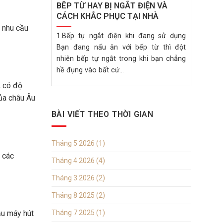
BÊP TỪ HAY BỊ NGẮT ĐIỆN VÀ
CÁCH KHẮC PHỤC TẠI NHÀ
c nhu cầu
1.Bếp tự ngắt điện khi đang sử dụng
Bạn đang nấu ăn với bếp từ thì đột
nhiên bếp tự ngắt trong khi bạn chẳng
hề đụng vào bất cứ...
, có độ
ủa châu Âu
BÀI VIẾT THEO THỜI GIAN
Tháng 5 2026
(1)
 các
Tháng 4 2026
(4)
Tháng 3 2026
(2)
Tháng 8 2025
(2)
Tháng 7 2025
(1)
ẫu máy hút