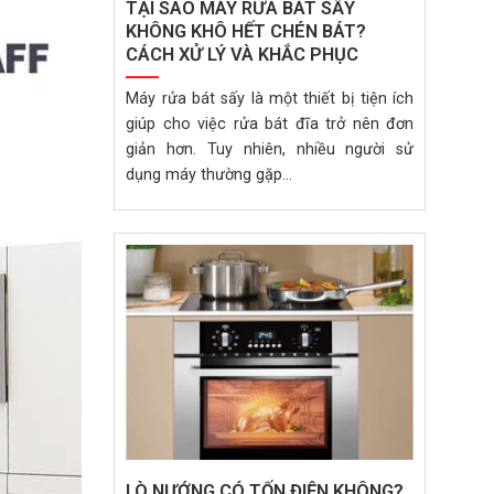
TẠI SAO MÁY RỬA BÁT SẤY
KHÔNG KHÔ HẾT CHÉN BÁT?
CÁCH XỬ LÝ VÀ KHẮC PHỤC
Máy rửa bát sấy là một thiết bị tiện ích
giúp cho việc rửa bát đĩa trở nên đơn
giản hơn. Tuy nhiên, nhiều người sử
dụng máy thường gặp...
LÒ NƯỚNG CÓ TỐN ĐIỆN KHÔNG?