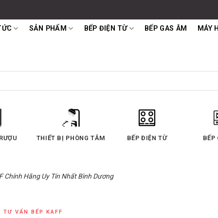
TỨC
SẢN PHẨM
BẾP ĐIỆN TỪ
BẾP GAS ÂM
MÁY 
 RƯỢU
THIẾT BỊ PHÒNG TẮM
BẾP ĐIỆN TỪ
BẾP
F Chính Hãng Uy Tín Nhất Bình Dương
TƯ VẤN BẾP KAFF