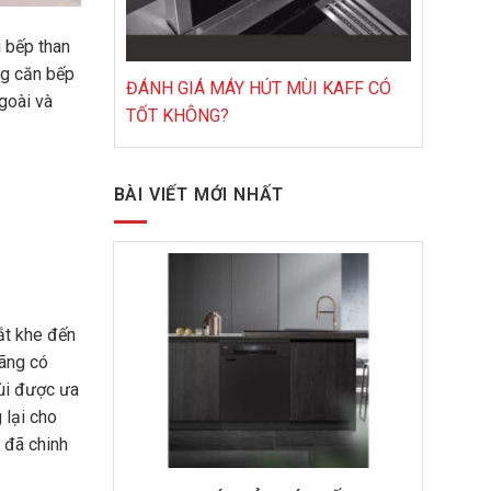
g bếp than
ng căn bếp
ĐÁNH GIÁ MÁY HÚT MÙI KAFF CÓ
goài và
TỐT KHÔNG?
BÀI VIẾT MỚI NHẤT
ắt khe đến
hãng có
mùi được ưa
 lại cho
 đã chinh