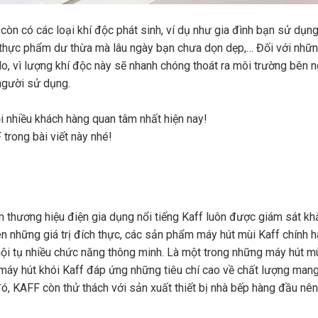
 còn có các loại khí độc phát sinh, ví dụ như gia đình bạn sử dụn
từ thực phẩm dư thừa mà lâu ngày bạn chưa dọn dẹp,… Đối với nhữ
o, vì lượng khí độc này sẽ nhanh chóng thoát ra môi trường bên n
người sử dụng.
i nhiều khách hàng quan tâm nhất hiện nay!
trong bài viết này nhé!
hương hiệu điện gia dụng nổi tiếng Kaff luôn được giám sát kh
ên những giá trị đích thực, các sản phẩm máy hút mùi Kaff chính 
à hội tụ nhiều chức năng thông minh. Là một trong những máy hút 
máy hút khói Kaff đáp ứng những tiêu chí cao về chất lượng mang
ó, KAFF còn thử thách với sản xuất thiết bị nhà bếp hàng đầu nên