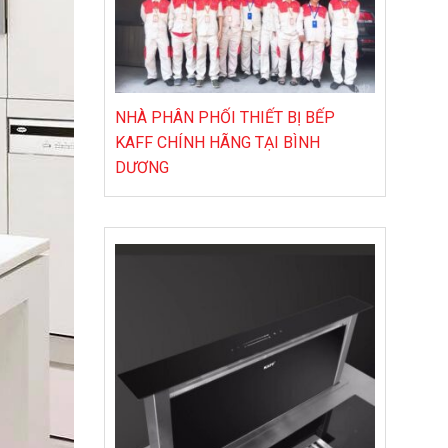
NHÀ PHÂN PHỐI THIẾT BỊ BẾP
KAFF CHÍNH HÃNG TẠI BÌNH
DƯƠNG