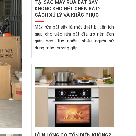
TẠI SAO MÁY RỬA BÁT SẤY
KHÔNG KHÔ HẾT CHÉN BÁT?
CÁCH XỬ LÝ VÀ KHẮC PHỤC
Máy rửa bát sấy là một thiết bị tiện ích
giúp cho việc rửa bát đĩa trở nên đơn
giản hơn. Tuy nhiên, nhiều người sử
dụng máy thường gặp...
LÒ NƯỚNG CÓ TỐN ĐIỆN KHÔNG?