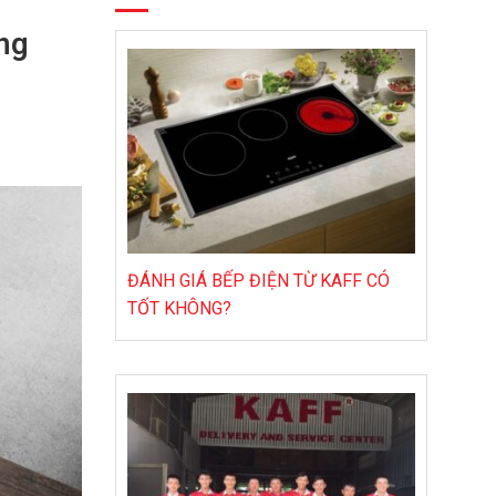
ng
ĐÁNH GIÁ BẾP ĐIỆN TỪ KAFF CÓ
TỐT KHÔNG?