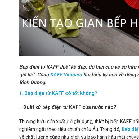
Bếp điện từ KAFF thiết kế đẹp, độ bền cao và sở hữu
giờ hết. Cùng
KAFF Vietnam
tìm hiểu kỹ hơn về dòng
Bình Dương.
1. Bếp điện từ KAFF có tốt không?
– Xuất xứ bếp điện từ KAFF của nước nào?
Thương hiệu sản xuất đồ gia dụng, thiết bị bếp KAFF nổ
nghiêm ngặt theo tiêu chuẩn châu Âu. Trong đó,
Bếp điệ
về chất lượng cũng như dịch vụ bảo hành hậu mãi chuyê