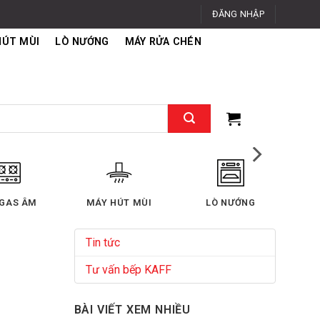
ĐĂNG NHẬP
HÚT MÙI
LÒ NƯỚNG
MÁY RỬA CHÉN
RỬA CHÉN
TỦ LẠNH
MÁY GIẶT - SẤY
MÁY
Tin tức
Tư vấn bếp KAFF
BÀI VIẾT XEM NHIỀU