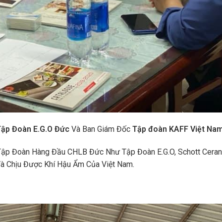
Tập Đoàn E.G.O
Đức
Và Ban Giám Đốc
Tập đoàn KAFF Việt Na
Tập Đoàn Hàng Đầu CHLB Đức Như Tập Đoàn E.G.O, Schott Ceran
à Chịu Được Khí Hậu Ẩm Của Việt Nam.