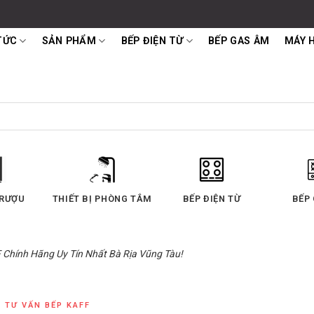
TỨC
SẢN PHẨM
BẾP ĐIỆN TỪ
BẾP GAS ÂM
MÁY 
T MÙI
LÒ NƯỚNG
LÒ VI SÓNG
MÁY 
 Chính Hãng Uy Tín Nhất Bà Rịa Vũng Tàu!
TƯ VẤN BẾP KAFF