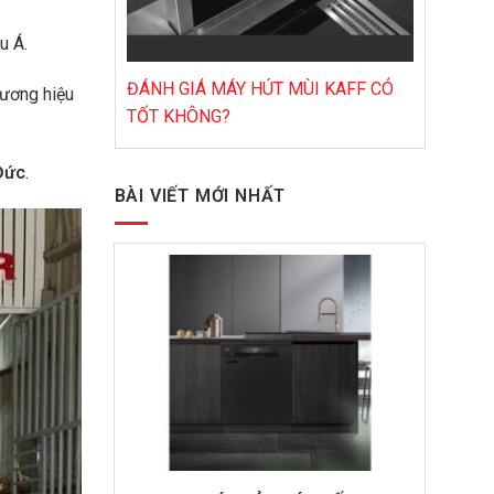
u Á.
ĐÁNH GIÁ MÁY HÚT MÙI KAFF CÓ
hương hiệu
TỐT KHÔNG?
Đức
.
BÀI VIẾT MỚI NHẤT