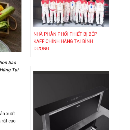
NHÀ PHÂN PHỐI THIẾT BỊ BẾP
KAFF CHÍNH HÃNG TẠI BÌNH
DƯƠNG
 hơn bao
 Hãng Tại
sản xuất
 rất cao