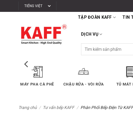
Bỏ
qua
TẬP ĐOÀN KAFF
TIN 
nội
dung
DỊCH VỤ
Tìm
kiếm:
BẾP ĐIỆN TỪ
BẾP GAS ÂM
MÁY HÚ
Trang chủ
/
Tư vấn bếp KAFF
/
Phân Phối Bếp Điện Từ KAFF