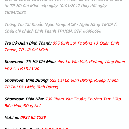
tư TP. Hồ Chí Minh cấp ngày 10/01/2017 thay đổi ngày
18/04/2022
Thông Tin Tài Khoản Ngân Hàng: ACB - Ngân Hàng TMCP Á
Châu
chi nhánh Bình Thạnh TP.HCM, STK 66996666
Trụ Sở Quận Bình Thạnh:
395 Bình Lợi, Phường 13, Quận Bình
Thạnh, TP. Hồ Chí Minh
Showroom TP. Hồ Chí Minh
:
459 Lê Văn Việt, Phường Tăng Nhơn
Phú A, TP.Thủ Đức
Showroom
Bình Dương
:
523 Đại Lộ Bình Dương, P.Hiệp Thành,
TP.Thủ Dầu Một, Bình Dương
Showroom
Biên Hòa:
709 Phạm Văn Thuận, Phường Tam Hiệp,
Biên Hòa, Đồng Nai
Hotline:
0937 85 1239