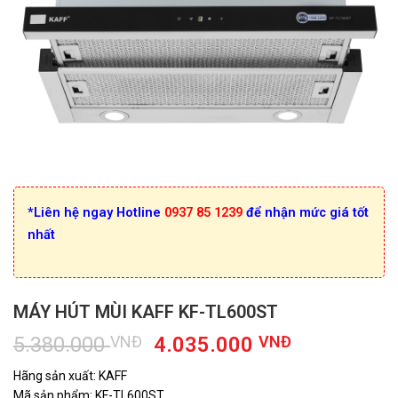
*Liên hệ ngay Hotline
0937 85 1239
để nhận mức giá tốt
nhất
MÁY HÚT MÙI KAFF KF-TL600ST
Giá
Giá
5.380.000
VNĐ
4.035.000
VNĐ
gốc
hiện
Hãng sản xuất: KAFF
là:
tại
Mã sản phẩm: KF-TL600ST