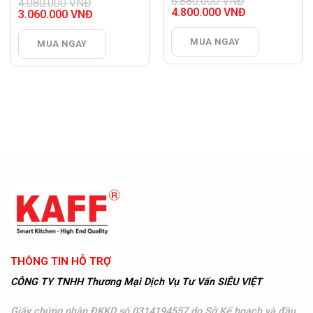
6.880.000
VNĐ
4.080.000
VNĐ
Giá
4.800.000
VNĐ
Giá
3.060.000
VNĐ
gốc
Giá
gốc
Giá
là:
hiện
là:
hiện
MUA NGAY
MUA NGAY
6.880.000 VNĐ.
tại
4.080.000 VNĐ.
tại
là:
là:
4.800.000 VNĐ.
3.060.000 VNĐ.
THÔNG TIN HỖ TRỢ
CÔNG TY TNHH Thương Mại Dịch Vụ Tư Vấn SIÊU VIỆT
Giấy chứng nhận ĐKKD số 0314194557 do Sở Kế hoạch và đầu