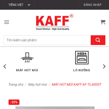
Bỏ
ĐĂNG NHẬP
qua
nội
dung
Tìm
kiếm:
LÒ VI SÓNG
MÁY RỬA CHÉN
Trang chủ
/
Máy hút mùi
/
MÁY HÚT MÙI KAFF KF-TL600ST
-25%