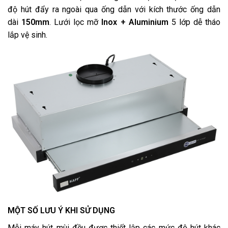
độ hút đẩy ra ngoài qua ống dẫn với kích thước ống dẫn
dài
150mm
. Lưới lọc mỡ
Inox + Aluminium
5 lớp dễ tháo
lắp vệ sinh.
MỘT SỐ LƯU Ý KHI SỬ DỤNG
Mỗi máy hút mùi đều được thiết lập các mức độ hút khác