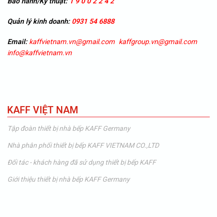
Bảo hành/Kỹ thuật:
1 9 0 0 2 2 4 2
Quản lý kinh doanh:
0931 54 6888
Email:
kaffvietnam.vn@gmail.com
kaffgroup.vn@gmail.com
info@kaffvietnam.vn
KAFF VIỆT NAM
Tập đoàn thiết bị nhà bếp KAFF Germany
Nhà phân phối thiết bị bếp KAFF VIETNAM CO.,LTD
Đối tác - khách hàng đã sử dụng thiết bị bếp KAFF
Giới thiệu thiết bị nhà bếp KAFF Germany