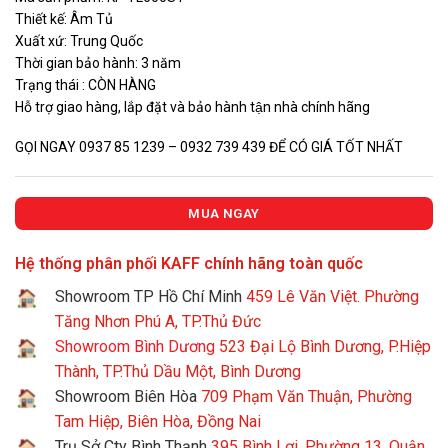
5.380.000 VNĐ.
là:
Thiết kế: Âm Tủ
4.035.000
Xuất xứ: Trung Quốc
Thời gian bảo hành: 3 năm
Trạng thái : CÒN HÀNG
Hỗ trợ giao hàng, lắp đặt và bảo hành tận nhà chính hãng
GỌI NGAY 0937 85 1239 – 0932 739 439 ĐỂ CÓ GIÁ TỐT NHẤT
MUA NGAY
Hệ thống phân phối KAFF chính hãng toàn quốc
Showroom TP Hồ Chí Minh
459 Lê Văn Việt. Phường
Tăng Nhơn Phú A, TP.Thủ Đức
Showroom Bình Dương
523 Đại Lộ Bình Dương, P.Hiệp
Thành, TP.Thủ Dầu Một, Bình Dương
Showroom Biên Hòa
709 Phạm Văn Thuận, Phường
Tam Hiệp, Biên Hòa, Đồng Nai
Trụ Sở Cty Bình Thạnh
395 Bình Lợi, Phường 13, Quận