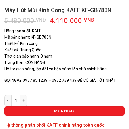
Máy Hút Mùi Kinh Cong KAFF KF-GB783N
Giá
Giá
5.480.000
VNĐ
4.110.000
VNĐ
gốc
hiện
Hãng sản xuất: KAFF
là:
tại
Mã sản phẩm: KF-GB783N
5.480.000 VNĐ.
là:
Thiết kế: Kính cong
4.110.000
Xuất xứ: Trung Quốc
Thời gian bảo hành: 3 năm
Trạng thái : CÒN HÀNG
Hỗ trợ giao hàng, lắp đặt và bảo hành tận nhà chính hãng
GỌI NGAY 0937 85 1239 – 0932 739 439 ĐỂ CÓ GIÁ TỐT NHẤT
Máy Hút Mùi Kinh Cong KAFF KF-GB783N số lượng
MUA NGAY
Hệ thống phân phối KAFF chính hãng toàn quốc