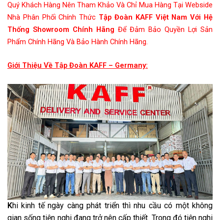
Quý Khách Hàng Nên Tham Khảo Và Chỉ Mua Hàng Tại Webside
Nhà Phân Phối Chính Thức
Tập Đoàn KAFF Việt Nam Với Hệ
Thống Showroom Chính Hãng
Để Đảm Bảo Quyền Lợi Sản
Phẩm Chính Hãng Và Bảo Hành Chính Hãng.
Giới Thiệu Về Tập Đoàn KAFF – Germany:
K
hi kinh tế ngày càng phát triển thì nhu cầu có một không
gian sống tiện nghi đang trở nên cấp thiết. Trong đó tiện nghi