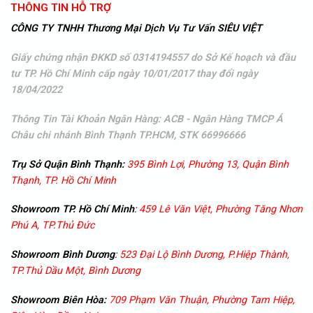
THÔNG TIN HỖ TRỢ
CÔNG TY TNHH Thương Mại Dịch Vụ Tư Vấn SIÊU VIỆT
Giấy chứng nhận ĐKKD số 0314194557 do Sở Kế hoạch và đầu
tư TP. Hồ Chí Minh cấp ngày 10/01/2017 thay đổi ngày
18/04/2022
Thông Tin Tài Khoản Ngân Hàng: ACB - Ngân Hàng TMCP Á
Châu
chi nhánh Bình Thạnh TP.HCM, STK 66996666
Trụ Sở Quận Bình Thạnh:
395 Bình Lợi, Phường 13, Quận Bình
Thạnh, TP. Hồ Chí Minh
Showroom TP. Hồ Chí Minh
:
459 Lê Văn Việt, Phường Tăng Nhơn
Phú A, TP.Thủ Đức
Showroom
Bình Dương
:
523 Đại Lộ Bình Dương, P.Hiệp Thành,
TP.Thủ Dầu Một, Bình Dương
Showroom
Biên Hòa:
709 Phạm Văn Thuận, Phường Tam Hiệp,