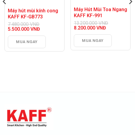
Máy Hút Mùi Toa Ngang
Máy hút mùi kính cong
KAFF KF-991
KAFF KF-GB773
13.200.000
VNĐ
7.480.000
VNĐ
Giá
8.200.000
VNĐ
Giá
5.500.000
VNĐ
gốc
Giá
gốc
Giá
là:
hiện
là:
hiện
MUA NGAY
13.200.000 VNĐ.
tại
MUA NGAY
7.480.000 VNĐ.
tại
là:
là:
8.200.000 VNĐ.
5.500.000 VNĐ.