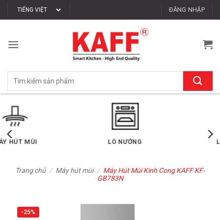
Bỏ
ĐĂNG NHẬP
qua
nội
dung
Tìm
kiếm:
LÒ VI SÓNG
MÁY RỬA CHÉN
Trang chủ
/
Máy hút mùi
/
Máy Hút Mùi Kinh Cong KAFF KF-
GB783N
-25%