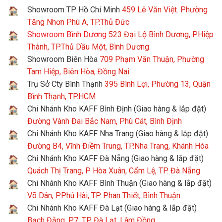
Showroom TP Hồ Chí Minh
459 Lê Văn Việt. Phường
Tăng Nhơn Phú A, TP.Thủ Đức
Showroom Bình Dương
523 Đại Lộ Bình Dương, P.Hiệp
Thành, TP.Thủ Dầu Một, Bình Dương
Showroom Biên Hòa
709 Phạm Văn Thuận, Phường
Tam Hiệp, Biên Hòa, Đồng Nai
Trụ Sở Cty Bình Thạnh
395 Bình Lợi, Phường 13, Quận
Bình Thạnh, TP.HCM
Chi Nhánh Kho KAFF Bình Định (Giao hàng & lắp đặt)
Đường Vành Đai Bắc Nam, Phù Cát, Bình Định
Chi Nhánh Kho KAFF Nha Trang (Giao hàng & lắp đặt)
Đường B4, Vĩnh Điềm Trung, TP.Nha Trang, Khánh Hòa
Chi Nhánh Kho KAFF Đà Nẵng (Giao hàng & lắp đặt)
Quách Thị Trang, P Hòa Xuân, Cẩm Lệ, TP. Đà Nẵng
Chi Nhánh Kho KAFF Bình Thuận (Giao hàng & lắp đặt)
Võ Dân, P.Phú Hài, TP. Phan Thiết, Bình Thuận
Chi Nhánh Kho KAFF Đà Lạt (Giao hàng & lắp đặt)
Bạch Đằng, P7, TP. Đà Lạt, Lâm Đồng