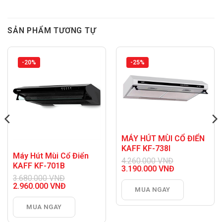
SẢN PHẨM TƯƠNG TỰ
-20%
-25%
MÁY HÚT MÙI CỔ ĐIỂN
KAFF KF-738I
Máy Hút Mùi Cổ Điển
4.260.000
VNĐ
KAFF KF-701B
Giá
3.190.000
VNĐ
gốc
Giá
3.680.000
VNĐ
là:
hiện
Giá
2.960.000
VNĐ
MUA NGAY
4.260.000 VNĐ.
tại
gốc
Giá
là:
là:
hiện
3.190.000 VNĐ.
MUA NGAY
3.680.000 VNĐ.
tại
là: