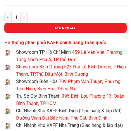
MÁY HÚT MÙI ÂM TỦ KAFF KF-TL1007B số lượng
MUA NGAY
Hệ thống phân phối KAFF chính hãng toàn quốc
Showroom TP Hồ Chí Minh
459 Lê Văn Việt. Phường
Tăng Nhơn Phú A, TP.Thủ Đức
Showroom Bình Dương
523 Đại Lộ Bình Dương, P.Hiệp
Thành, TP.Thủ Dầu Một, Bình Dương
Showroom Biên Hòa
709 Phạm Văn Thuận, Phường
Tam Hiệp, Biên Hòa, Đồng Nai
Trụ Sở Cty Bình Thạnh
395 Bình Lợi, Phường 13, Quận
Bình Thạnh, TP.HCM
Chi Nhánh Kho KAFF Bình Định (Giao hàng & lắp đặt)
Đường Vành Đai Bắc Nam, Phù Cát, Bình Định
Chi Nhánh Kho KAFF Nha Trang (Giao hàng & lắp đặt)