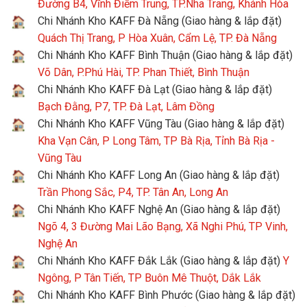
Đường B4, Vĩnh Điềm Trung, TP.Nha Trang, Khánh Hòa
Chi Nhánh Kho KAFF Đà Nẵng (Giao hàng & lắp đặt)
Quách Thị Trang, P Hòa Xuân, Cẩm Lệ, TP. Đà Nẵng
Chi Nhánh Kho KAFF Bình Thuận (Giao hàng & lắp đặt)
Võ Dân, P.Phú Hài, TP. Phan Thiết, Bình Thuận
Chi Nhánh Kho KAFF Đà Lạt (Giao hàng & lắp đặt)
Bạch Đằng, P7, TP. Đà Lạt, Lâm Đồng
Chi Nhánh Kho KAFF Vũng Tàu (Giao hàng & lắp đặt)
Kha Vạn Cân, P Long Tâm, TP Bà Rịa, Tỉnh Bà Rịa -
Vũng Tàu
Chi Nhánh Kho KAFF Long An (Giao hàng & lắp đặt)
Trần Phong Sắc, P4, TP. Tân An, Long An
Chi Nhánh Kho KAFF Nghệ An (Giao hàng & lắp đặt)
Ngõ 4, 3 Đường Mai Lão Bạng, Xã Nghi Phú, TP Vinh,
Nghệ An
Chi Nhánh Kho KAFF Đắk Lắk (Giao hàng & lắp đặt)
Y
Ngông, P Tân Tiến, TP Buôn Mê Thuột, Dắk Lắk
Chi Nhánh Kho KAFF Bình Phước (Giao hàng & lắp đặt)