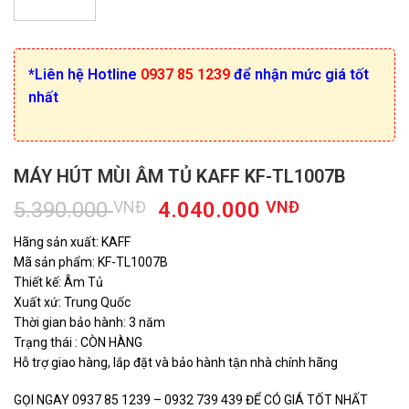
*Liên hệ Hotline
0937 85 1239
để nhận mức giá tốt
nhất
MÁY HÚT MÙI ÂM TỦ KAFF KF-TL1007B
Giá
Giá
5.390.000
VNĐ
4.040.000
VNĐ
gốc
hiện
Hãng sản xuất: KAFF
là:
tại
Mã sản phẩm: KF-TL1007B
5.390.000 VNĐ.
là:
Thiết kế: Âm Tủ
4.040.000
Xuất xứ: Trung Quốc
Thời gian bảo hành: 3 năm
Trạng thái : CÒN HÀNG
Hỗ trợ giao hàng, lắp đặt và bảo hành tận nhà chính hãng
GỌI NGAY 0937 85 1239 – 0932 739 439 ĐỂ CÓ GIÁ TỐT NHẤT