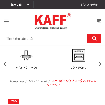
Bỏ
ĐĂNG NHẬP
qua
nội
dung
Tìm
kiếm:
LÒ VI SÓNG
MÁY RỬA CHÉN
Trang chủ
/
Máy hút mùi
/
MÁY HÚT MÙI ÂM TỦ KAFF KF-
TL1007B
-25%