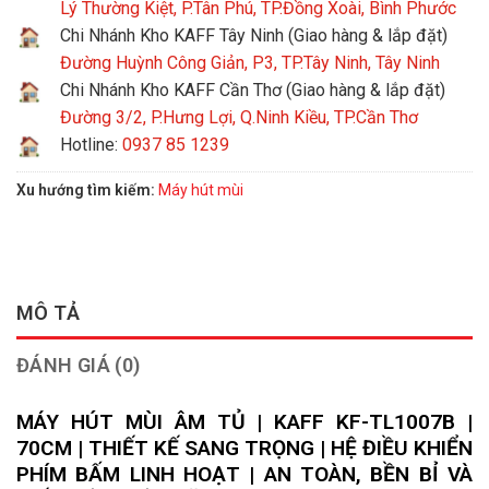
Lý Thường Kiệt, P.Tân Phú, TP.Đồng Xoài, Bình Phước
Chi Nhánh Kho KAFF Tây Ninh (Giao hàng & lắp đặt)
Đường Huỳnh Công Giản, P3, TP.Tây Ninh, Tây Ninh
Chi Nhánh Kho KAFF Cần Thơ (Giao hàng & lắp đặt)
Đường 3/2, P.Hưng Lợi, Q.Ninh Kiều, TP.Cần Thơ
Hotline:
0937 85 1239
Xu hướng tìm kiếm:
Máy hút mùi
MÔ TẢ
ĐÁNH GIÁ (0)
MÁY HÚT MÙI ÂM TỦ | KAFF KF-TL1007B |
70CM | THIẾT KẾ SANG TRỌNG | HỆ ĐIỀU KHIỂN
PHÍM BẤM LINH HOẠT | AN TOÀN, BỀN BỈ VÀ