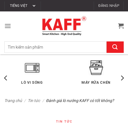
Bỏ
ĐĂNG NHẬP
qua
nội
dung
Tìm
kiếm:
LÒ VI SÓNG
MÁY RỬA CHÉN
Trang chủ
/
Tin tức
/
Đánh giá lò nướng KAFF có tốt không?
TIN TỨC