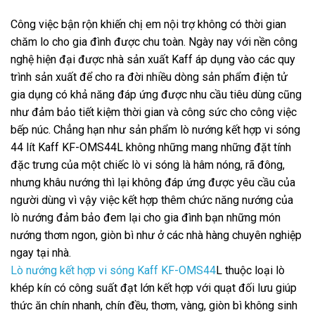
Công việc bận rộn khiến chị em nội trợ không có thời gian
chăm lo cho gia đình được chu toàn. Ngày nay với nền công
nghệ hiện đại được nhà sản xuất Kaff áp dụng vào các quy
trình sản xuất để cho ra đời nhiều dòng sản phẩm điện tử
gia dụng có khả năng đáp ứng được nhu cầu tiêu dùng cũng
như đảm bảo tiết kiệm thời gian và công sức cho công việc
bếp núc. Chẳng hạn như sản phẩm lò nướng kết hợp vi sóng
44 lít Kaff KF-OMS44L không những mang những đặt tính
đặc trưng của một chiếc lò vi sóng là hâm nóng, rã đông,
nhưng khâu nướng thì lại không đáp ứng được yêu cầu của
người dùng vì vậy việc kết hợp thêm chức năng nướng của
lò nướng đảm bảo đem lại cho gia đình bạn những món
nướng thơm ngon, giòn bì như ở các nhà hàng chuyên nghiệp
ngay tại nhà.
Lò nướng kết hợp vi sóng Kaff KF-OMS44
L thuộc loại lò
khép kín có công suất đạt lớn kết hợp với quạt đối lưu giúp
thức ăn chín nhanh, chín đều, thơm, vàng, giòn bì không sinh