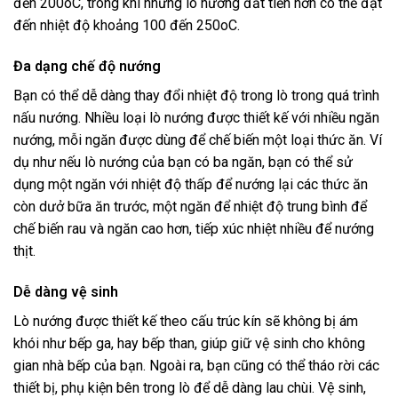
đến 200oC, trong khi những lò nướng đắt tiền hơn có thể đạt
đến nhiệt độ khoảng 100 đến 250oC.
Đa dạng chế độ nướng
Bạn có thể dễ dàng thay đổi nhiệt độ trong lò trong quá trình
nấu nướng. Nhiều loại lò nướng được thiết kế với nhiều ngăn
nướng, mỗi ngăn được dùng để chế biến một loại thức ăn. Ví
dụ như nếu lò nướng của bạn có ba ngăn, bạn có thể sử
dụng một ngăn với nhiệt độ thấp để nướng lại các thức ăn
còn dưở bữa ăn trước, một ngăn để nhiệt độ trung bình để
chế biến rau và ngăn cao hơn, tiếp xúc nhiệt nhiều để nướng
thịt.
Dễ dàng vệ sinh
Lò nướng được thiết kế theo cấu trúc kín sẽ không bị ám
khói như bếp ga, hay bếp than, giúp giữ vệ sinh cho không
gian nhà bếp của bạn. Ngoài ra, bạn cũng có thể tháo rời các
thiết bị, phụ kiện bên trong lò để dễ dàng lau chùi. Vệ sinh,