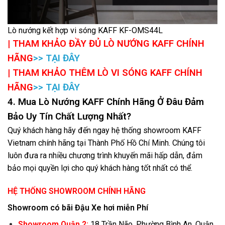
Lò nướng kết hợp vi sóng KAFF KF-OMS44L
| THAM KHẢO ĐẦY ĐỦ LÒ NƯỚNG KAFF CHÍNH
HÃNG
>> TẠI ĐÂY
| THAM KHẢO THÊM LÒ VI SÓNG KAFF CHÍNH
HÃNG
>> TẠI ĐÂY
4. Mua Lò Nướng KAFF Chính Hãng Ở Đâu Đảm
Bảo Uy Tín Chất Lượng Nhất?
Quý khách hàng hãy đến ngay hệ thống showroom KAFF
Vietnam chính hãng tại Thành Phố Hồ Chí Minh. Chúng tôi
luôn đưa ra nhiều chương trình khuyến mãi hấp dẫn, đảm
bảo mọi quyền lợi cho quý khách hàng tốt nhất có thể.
HỆ THỐNG SHOWROOM CHÍNH HÃNG
Showroom có bãi Đậu Xe hơi miễn Phí
Showroom Quận 2:
18 Trần Não, Phường Bình An, Quận