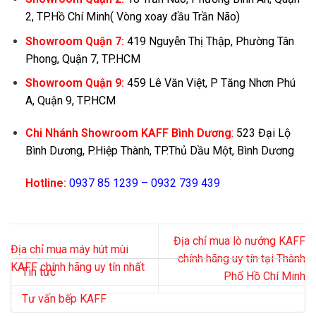
2, TP.Hồ Chí Minh
( Vòng xoay đầu Trần Não)
Showroom Quận 7:
419 Nguyễn Thị Thập, Phường Tân
Phong, Quận 7, TP.HCM
Showroom Quận 9:
459 Lê Văn Việt, P Tăng Nhơn Phú
A, Quận 9, TP.HCM
Chi Nhánh Showroom KAFF Bình Dương
:
523 Đại Lộ
Bình Dương, P.Hiệp Thành, TP.Thủ Dầu Một, Bình Dương
Hotline:
0937 85 1239 – 0932 739 439
Địa chỉ mua lò nướng KAFF
Địa chỉ mua máy hút mùi
chính hãng uy tín tại Thành
KAFF chính hãng uy tín nhất
Tin tức
Phố Hồ Chí Minh
Tư vấn bếp KAFF