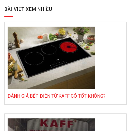
BÀI VIẾT XEM NHIỀU
ĐÁNH GIÁ BẾP ĐIỆN TỪ KAFF CÓ TỐT KHÔNG?