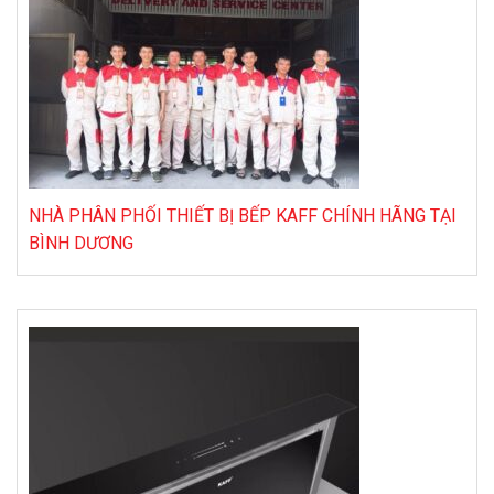
NHÀ PHÂN PHỐI THIẾT BỊ BẾP KAFF CHÍNH HÃNG TẠI
BÌNH DƯƠNG