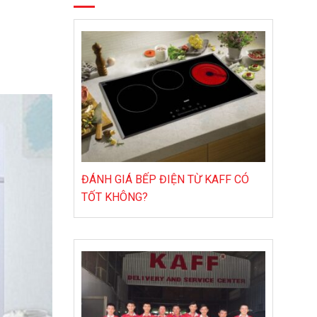
ĐÁNH GIÁ BẾP ĐIỆN TỪ KAFF CÓ
TỐT KHÔNG?