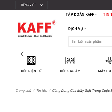
Bỏ
qua
TẬP ĐOÀN KAFF
TIN 
nội
dung
DỊCH VỤ
Tìm
kiếm:
BẾP ĐIỆN TỪ
BẾP GAS ÂM
MÁY HÚ
Trang chủ
/
Tin tức
/
Công Dụng Của Máy Giặt Trong Cuộc 