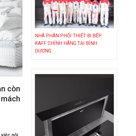
NHÀ PHÂN PHỐI THIẾT BỊ BẾP
KAFF CHÍNH HÃNG TẠI BÌNH
DƯƠNG
ạn còn
mách
việc nội