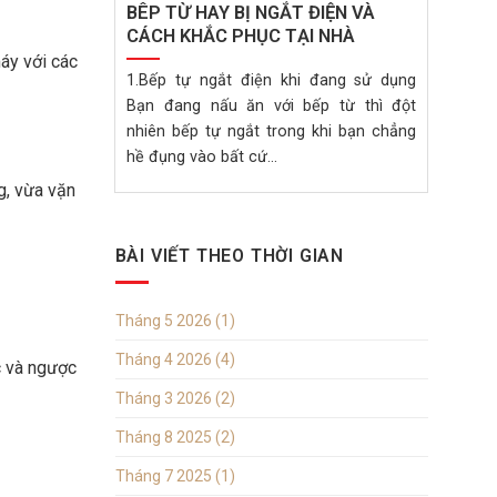
BÊP TỪ HAY BỊ NGẮT ĐIỆN VÀ
CÁCH KHẮC PHỤC TẠI NHÀ
máy với các
1.Bếp tự ngắt điện khi đang sử dụng
Bạn đang nấu ăn với bếp từ thì đột
nhiên bếp tự ngắt trong khi bạn chẳng
hề đụng vào bất cứ...
g, vừa vặn
BÀI VIẾT THEO THỜI GIAN
Tháng 5 2026
(1)
Tháng 4 2026
(4)
c và ngược
Tháng 3 2026
(2)
Tháng 8 2025
(2)
Tháng 7 2025
(1)