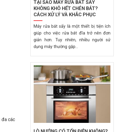
TẠI SAO MÁY RỬA BÁT SẤY
KHÔNG KHÔ HẾT CHÉN BÁT?
CÁCH XỬ LÝ VÀ KHẮC PHỤC
Máy rửa bát sấy là một thiết bị tiện ích
giúp cho việc rửa bát đĩa trở nên đơn
giản hơn. Tuy nhiên, nhiều người sử
dụng máy thường gặp...
i đa các
LÒ NƯỚNG CÓ TỐN ĐIỆN KHÔNG?