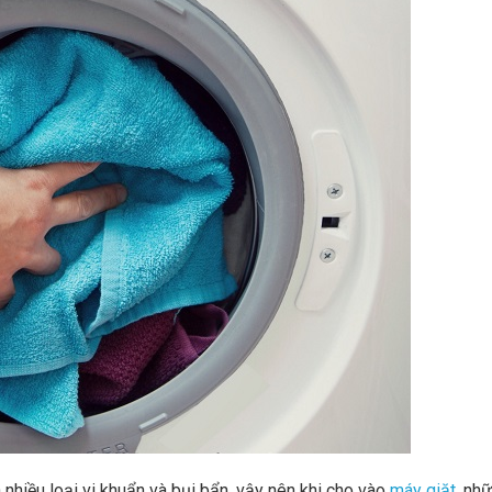
nhiều loại vi khuẩn và bụi bẩn, vậy nên khi cho vào
máy giặt
, nh