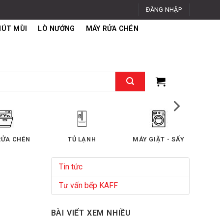
ĐĂNG NHẬP
HÚT MÙI
LÒ NƯỚNG
MÁY RỬA CHÉN
RỬA CHÉN
TỦ LẠNH
MÁY GIẶT - SẤY
MÁY
Tin tức
Tư vấn bếp KAFF
BÀI VIẾT XEM NHIỀU