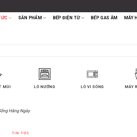
TỨC
SẢN PHẨM
BẾP ĐIỆN TỪ
BẾP GAS ÂM
MÁY 
T MÙI
LÒ NƯỚNG
LÒ VI SÓNG
MÁY 
Sống Hằng Ngày
TIN TỨC