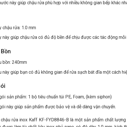
hước này giúp chậu rửa phù hợp với nhiều không gian bếp khác nha
y chậu rửa: 1.0 mm
 này giúp chậu rửa có đủ độ bền để chịu được các tác động mỗi 
 Bồn
u bồn: 240mm
 này giúp bạn có đủ không gian để rửa sạch bát đĩa một cách hiệ
ói
ói sản phẩm: 1 bộ tiêu chuẩn túi PE, Foam, (kèm siphon)
gói này giúp sản phẩm được bảo vệ và dễ dàng vận chuyển.
, chậu rửa inox Kaff KF-FYD8846-B là một sản phẩm chất lượng c
 được làm từ chất liệu inox phủ nano, có độ dày 1.0 mm, kíc