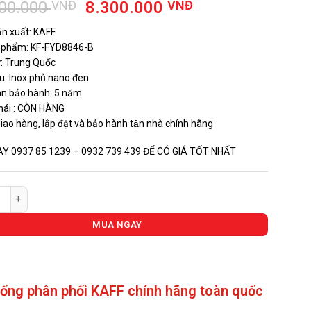
Giá
Giá
800.000
VNĐ
8.300.000
VNĐ
gốc
hiện
n xuất: KAFF
là:
tại
n phẩm: KF-FYD8846-B
13.800.000 VNĐ.
là:
́: Trung Quốc
8.300.000 VNĐ
ệu: Inox phủ nano đen
an bảo hành: 5 năm
hái : CÒN HÀNG
giao hàng, lắp đặt và bảo hành tận nhà chính hãng
AY 0937 85 1239 – 0932 739 439 ĐỂ CÓ GIÁ TỐT NHẤT
ỬA INOX KAFF KF-FYD8846-B số lượng
MUA NGAY
hống phân phối KAFF chính hãng toàn quốc