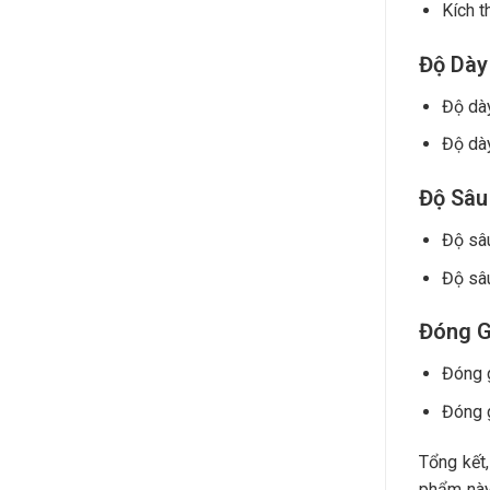
Kích t
Độ Dày
Độ dà
Độ dày
Độ Sâu
Độ sâ
Độ sâu
Đóng G
Đóng g
Đóng 
Tổng kết
phẩm này