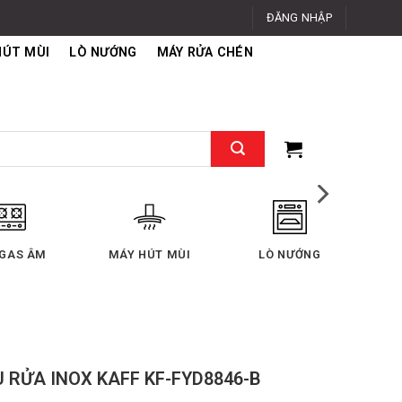
ĐĂNG NHẬP
HÚT MÙI
LÒ NƯỚNG
MÁY RỬA CHÉN
RỬA CHÉN
TỦ LẠNH
MÁY GIẶT - SẤY
 RỬA INOX KAFF KF-FYD8846-B