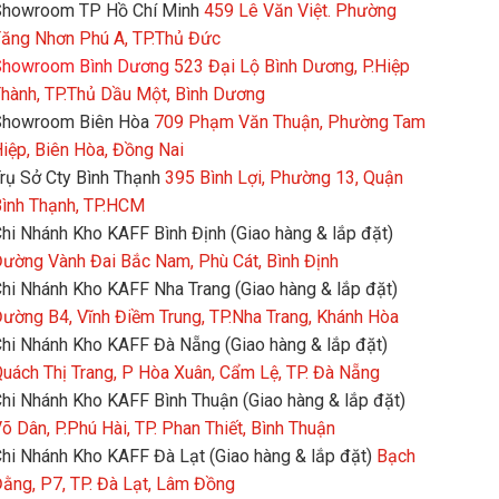
howroom TP Hồ Chí Minh
459 Lê Văn Việt. Phường
ăng Nhơn Phú A, TP.Thủ Đức
howroom Bình Dương
523 Đại Lộ Bình Dương, P.Hiệp
hành, TP.Thủ Dầu Một, Bình Dương
Showroom Biên Hòa
709 Phạm Văn Thuận, Phường Tam
iệp, Biên Hòa, Đồng Nai
rụ Sở Cty Bình Thạnh
395 Bình Lợi, Phường 13, Quận
ình Thạnh, TP.HCM
hi Nhánh Kho KAFF Bình Định (Giao hàng & lắp đặt)
ường Vành Đai Bắc Nam, Phù Cát, Bình Định
hi Nhánh Kho KAFF Nha Trang (Giao hàng & lắp đặt)
ường B4, Vĩnh Điềm Trung, TP.Nha Trang, Khánh Hòa
hi Nhánh Kho KAFF Đà Nẵng (Giao hàng & lắp đặt)
uách Thị Trang, P Hòa Xuân, Cẩm Lệ, TP. Đà Nẵng
hi Nhánh Kho KAFF Bình Thuận (Giao hàng & lắp đặt)
õ Dân, P.Phú Hài, TP. Phan Thiết, Bình Thuận
hi Nhánh Kho KAFF Đà Lạt (Giao hàng & lắp đặt)
Bạch
ằng, P7, TP. Đà Lạt, Lâm Đồng