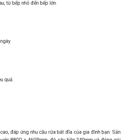
u, từ bếp nhỏ đến bếp lớn.
ngày.
u quả.
ao, đáp ứng nhu cầu rửa bát đĩa của gia đình bạn. Sản
h thước 880D x 460Rmm, độ sâu bồn 240mm và đóng gói