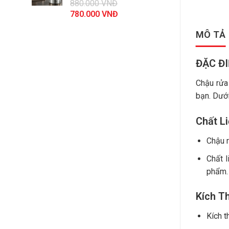
880.000
VNĐ
44.100.000 VNĐ.
Giá
Giá
780.000
VNĐ
gốc
hiện
MÔ TẢ
là:
tại
880.000 VNĐ.
là:
780.000 VNĐ.
ĐẶC Đ
Chậu rửa
bạn. Dướ
Chất L
Chậu r
Chất l
phẩm
.
Kích T
Kích 