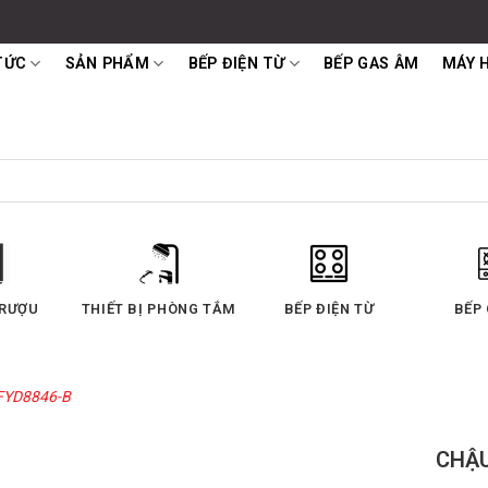
TỨC
SẢN PHẨM
BẾP ĐIỆN TỪ
BẾP GAS ÂM
MÁY 
T MÙI
LÒ NƯỚNG
LÒ VI SÓNG
MÁY 
FYD8846-B
CHẬU