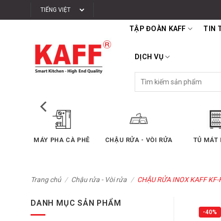
Bỏ
qua
TẬP ĐOÀN KAFF
TIN 
nội
dung
DỊCH VỤ
Tìm
kiếm:
NG TẮM
BẾP ĐIỆN TỪ
BẾP GAS ÂM
MÁY HÚ
Trang chủ
/
Chậu rửa - Vòi rửa
/
CHẬU RỬA INOX KAFF KF-
DANH MỤC SẢN PHẨM
-40%