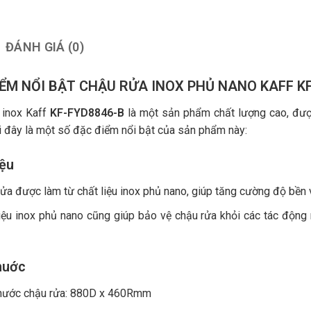
ĐÁNH GIÁ (0)
IỂM NỔI BẬT CHẬU RỬA INOX PHỦ NANO KAFF K
 inox Kaff
KF-FYD8846-B
là một sản phẩm chất lượng cao, được
i đây là một số đặc điểm nổi bật của sản phẩm này:
iệu
ửa được làm từ chất liệu inox phủ nano, giúp tăng cường độ bền 
iệu inox phủ nano cũng giúp bảo vệ chậu rửa khỏi các tác động
huớc
thước chậu rửa: 880D x 460Rmm