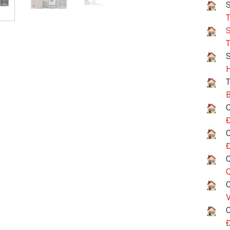
S
T
S
T
H
T
B
C
Đ
C
Đ
C
Q
C
V
C
Đ