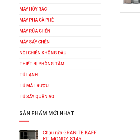
MÁY HỦY RÁC
MÁY PHA CÀ PHÊ
MÁY RỬA CHÉN
MÁY SẤY CHÉN
NỒI CHIÊN KHÔNG DẦU
THIẾT BỊ PHÒNG TẮM
TỦ LẠNH
TỦ MÁT RƯỢU
TỦ SẤY QUẦN ÁO
SẢN PHẨM MỚI NHẤT
Chậu rửa GRANITE KAFF
KF-MONDY-8145