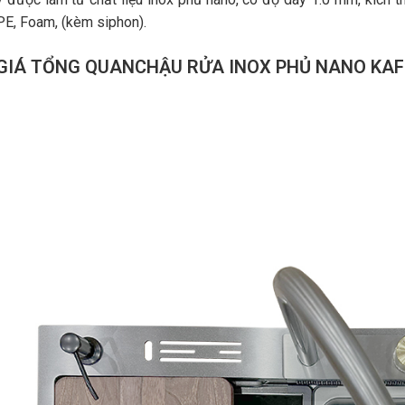
 PE, Foam, (kèm siphon)
.
GIÁ TỔNG QUAN
CHẬU RỬA INOX PHỦ NANO KAF