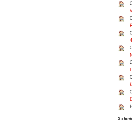
C
V
C
P
C
4
C
N
C
L
C
Đ
C
Đ
H
Xu hướ