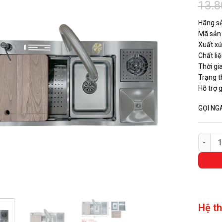
13.
Hãng sả
Mã sả
Xuất xư
Chất li
Thời gi
Trạng t
Hỗ trợ 
GỌI NG
CHẬU R
Hệ t