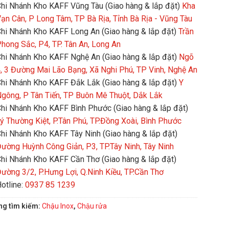
hi Nhánh Kho KAFF Vũng Tàu (Giao hàng & lắp đặt)
Kha
ạn Cân, P Long Tâm, TP Bà Rịa, Tỉnh Bà Rịa - Vũng Tàu
hi Nhánh Kho KAFF Long An (Giao hàng & lắp đặt)
Trần
hong Sắc, P4, TP. Tân An, Long An
hi Nhánh Kho KAFF Nghệ An (Giao hàng & lắp đặt)
Ngõ
, 3 Đường Mai Lão Bạng, Xã Nghi Phú, TP Vinh, Nghệ An
hi Nhánh Kho KAFF Đắk Lắk (Giao hàng & lắp đặt)
Y
gông, P Tân Tiến, TP Buôn Mê Thuột, Dắk Lắk
hi Nhánh Kho KAFF Bình Phước (Giao hàng & lắp đặt)
ý Thường Kiệt, P.Tân Phú, TP.Đồng Xoài, Bình Phước
hi Nhánh Kho KAFF Tây Ninh (Giao hàng & lắp đặt)
ường Huỳnh Công Giản, P3, TP.Tây Ninh, Tây Ninh
hi Nhánh Kho KAFF Cần Thơ (Giao hàng & lắp đặt)
ường 3/2, P.Hưng Lợi, Q.Ninh Kiều, TP.Cần Thơ
otline:
0937 85 1239
ng tìm kiếm:
Chậu Inox
,
Chậu rửa