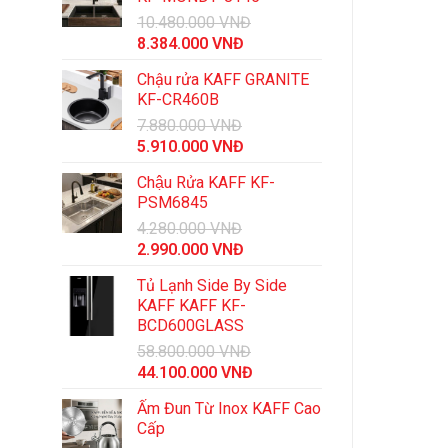
10.480.000
VNĐ
Giá
Giá
8.384.000
VNĐ
gốc
hiện
Chậu rửa KAFF GRANITE
là:
tại
KF-CR460B
10.480.000 VNĐ.
là:
7.880.000
VNĐ
8.384.000 VNĐ.
Giá
Giá
5.910.000
VNĐ
gốc
hiện
Chậu Rửa KAFF KF-
là:
tại
PSM6845
7.880.000 VNĐ.
là:
4.280.000
VNĐ
5.910.000 VNĐ.
Giá
Giá
2.990.000
VNĐ
gốc
hiện
Tủ Lạnh Side By Side
là:
tại
KAFF KAFF KF-
4.280.000 VNĐ.
là:
BCD600GLASS
2.990.000 VNĐ.
58.800.000
VNĐ
Giá
Giá
44.100.000
VNĐ
gốc
hiện
Ấm Đun Từ Inox KAFF Cao
là:
tại
Cấp
58.800.000 VNĐ.
là: