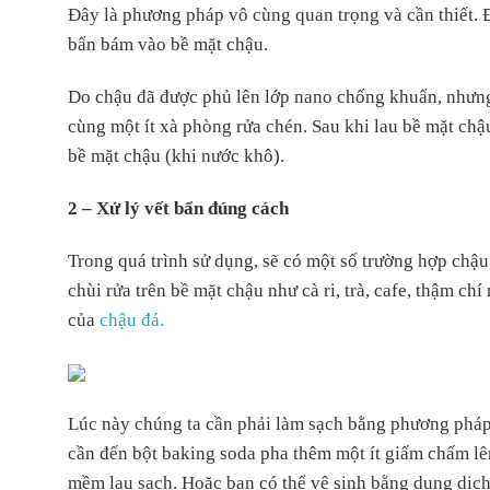
Đây là phương pháp vô cùng quan trọng và cần thiết. 
bẩn bám vào bề mặt chậu.
Do chậu đã được phủ lên lớp nano chống khuẩn, nhưng
cùng một ít xà phòng rửa chén. Sau khi lau bề mặt chậ
bề mặt chậu (khi nước khô).
2 – Xử lý vết bẩn đúng cách
Trong quá trình sử dụng, sẽ có một số trường hợp chậ
chùi rửa trên bề mặt chậu như cà ri, trà, cafe, thậm 
của
chậu đá.
Lúc này chúng ta cần phải làm sạch bằng phương pháp 
cần đến bột baking soda pha thêm một ít giấm chấm lê
mềm lau sạch. Hoặc bạn có thể vệ sinh bằng dung dịch