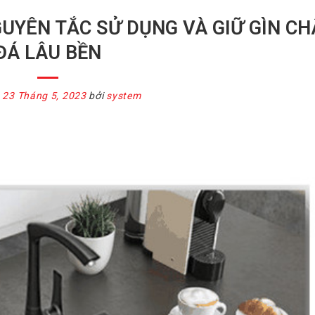
YÊN TẮC SỬ DỤNG VÀ GIỮ GÌN CH
ĐÁ LÂU BỀN
o
23 Tháng 5, 2023
bởi
system