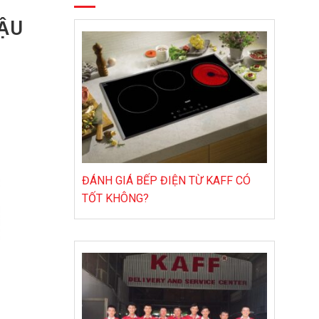
ẬU
ĐÁNH GIÁ BẾP ĐIỆN TỪ KAFF CÓ
TỐT KHÔNG?