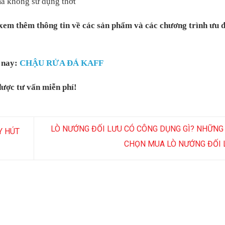
mà không sử dụng thớt
xem thêm thông tin về các sản phẩm và các chương trình ưu 
n nay:
CHẬU RỬA ĐÁ
KAFF
ược tư vấn miễn phí!
LÒ NƯỚNG ĐỐI LƯU CÓ CÔNG DỤNG GÌ? NHỮNG 
Y HÚT
CHỌN MUA LÒ NƯỚNG ĐỐI