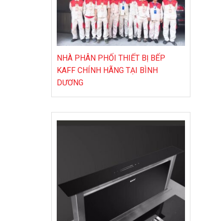
NHÀ PHÂN PHỐI THIẾT BỊ BẾP
KAFF CHÍNH HÃNG TẠI BÌNH
DƯƠNG