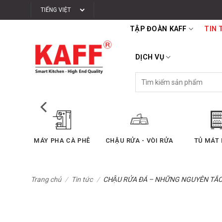
Bỏ
qua
TẬP ĐOÀN KAFF
TIN 
nội
dung
DỊCH VỤ
Tìm
kiếm:
SẤY
MÁY PHA CÀ PHÊ
CHẬU RỬA - VÒI RỬA
TỦ MÁT
Trang chủ
/
Tin tức
/
CHẬU RỬA ĐÁ – NHỮNG NGUYÊN TẮC S