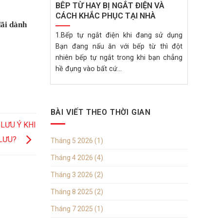
BÊP TỪ HAY BỊ NGẮT ĐIỆN VÀ
CÁCH KHẮC PHỤC TẠI NHÀ
đãi dành
1.Bếp tự ngắt điện khi đang sử dụng
Bạn đang nấu ăn với bếp từ thì đột
nhiên bếp tự ngắt trong khi bạn chẳng
hề đụng vào bất cứ...
BÀI VIẾT THEO THỜI GIAN
LƯU Ý KHI
 LƯU?
Tháng 5 2026
(1)
Tháng 4 2026
(4)
Tháng 3 2026
(2)
Tháng 8 2025
(2)
Tháng 7 2025
(1)