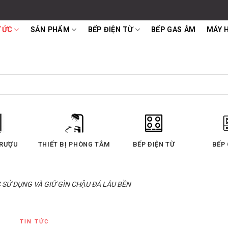
TỨC
SẢN PHẨM
BẾP ĐIỆN TỪ
BẾP GAS ÂM
MÁY 
 RƯỢU
THIẾT BỊ PHÒNG TẮM
BẾP ĐIỆN TỪ
BẾP
Ử DỤNG VÀ GIỮ GÌN CHẬU ĐÁ LÂU BỀN
TIN TỨC