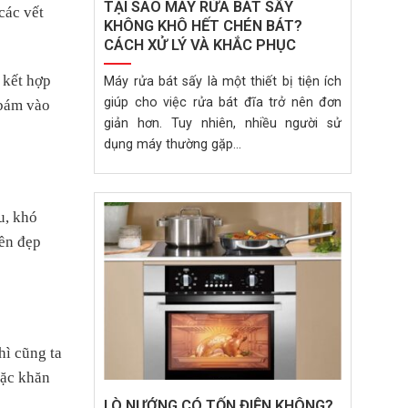
TẠI SAO MÁY RỬA BÁT SẤY
các vết
KHÔNG KHÔ HẾT CHÉN BÁT?
CÁCH XỬ LÝ VÀ KHẮC PHỤC
 kết hợp
Máy rửa bát sấy là một thiết bị tiện ích
giúp cho việc rửa bát đĩa trở nên đơn
 bám vào
giản hơn. Tuy nhiên, nhiều người sử
dụng máy thường gặp...
u, khó
bền đẹp
hì cũng ta
oặc khăn
LÒ NƯỚNG CÓ TỐN ĐIỆN KHÔNG?