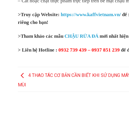
– Cắt hoặc chặt thực phẩm trực tiếp trên bề mặt chậu 
>Truy cập Website:
https://www.kaffvietnam.vn/
để 
riêng cho bạn!
>Tham khảo các mẫu
CHẬU RỬA ĐÁ
mới nhất hiệ
> Liên hệ Hotline :
0932 739 439 – 0937 851 239
để đ
4 THAO TÁC CƠ BẢN CẦN BIẾT KHI SỬ DỤNG MÁ
MÙI