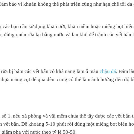
Đảm bảo vi khuẩn không thể phát triển cũng như hạn chế tối đa 
 các bạn cần sử dụng khăn ướt, khăn mềm hoặc miếng bọt biển
u, đừng quên rửa lại bằng nước và lau khô để tránh các vết bẩn
u rửa bị bám các vết bẩn có khả năng làm ố màu
chậu đá
. Bám lâ
chí nhựa măng cụt để qua đêm cũng có thể làm ảnh hưởng đến độ 
số 1, nếu xà phòng và vãi mềm chưa thể tẩy được các vết bẩn t
n vết bẩn. Để khoảng 5-10 phút rồi dùng một miếng bọt biển h
 giấm pha với nước theo tỷ lệ 50-50.