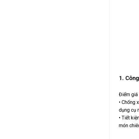
1. Côn
Điểm giá 
• Chống x
dụng cụ n
• Tiết ki
món chiên