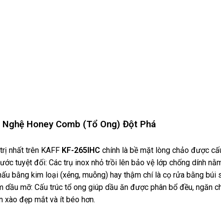
g Nghệ Honey Comb (Tổ Ong) Đột Phá
trị nhất trên KAFF
KF-265IHC
chính là bề mặt lòng chảo được cấu
ước tuyệt đối: Các trụ inox nhỏ trồi lên bảo vệ lớp chống dính nằ
ấu bằng kim loại (xẻng, muỗng) hay thậm chí là cọ rửa bằng búi 
ệm dầu mỡ: Cấu trúc tổ ong giúp dầu ăn được phân bổ đều, ngăn ch
 xào đẹp mắt và ít béo hơn.