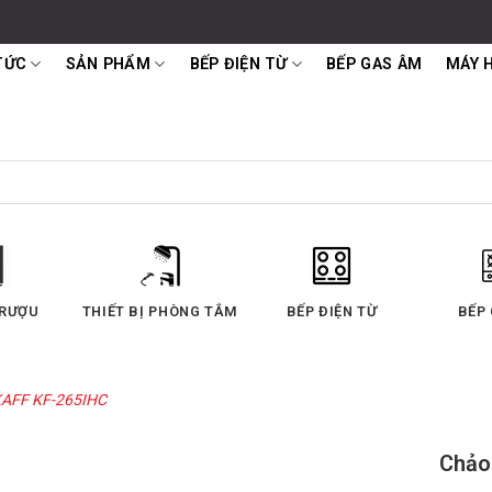
TỨC
SẢN PHẨM
BẾP ĐIỆN TỪ
BẾP GAS ÂM
MÁY 
 RƯỢU
THIẾT BỊ PHÒNG TẮM
BẾP ĐIỆN TỪ
BẾP
h KAFF KF-265IHC
Chảo