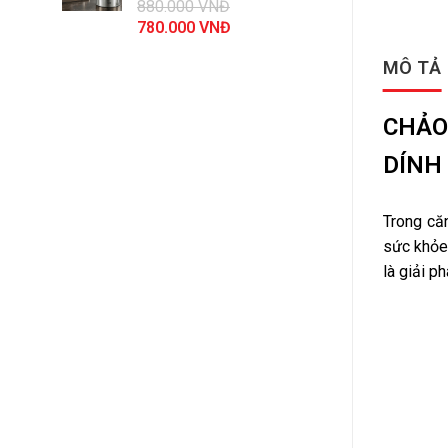
880.000
VNĐ
44.100.000 VNĐ.
Giá
Giá
780.000
VNĐ
gốc
hiện
MÔ TẢ
là:
tại
880.000 VNĐ.
là:
780.000 VNĐ.
CHẢO
DÍNH
Trong că
sức khỏe
là giải 