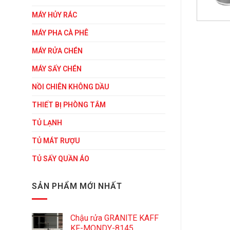
MÁY HỦY RÁC
MÁY PHA CÀ PHÊ
MÁY RỬA CHÉN
MÁY SẤY CHÉN
NỒI CHIÊN KHÔNG DẦU
THIẾT BỊ PHÒNG TẮM
TỦ LẠNH
TỦ MÁT RƯỢU
TỦ SẤY QUẦN ÁO
SẢN PHẨM MỚI NHẤT
Chậu rửa GRANITE KAFF
KF-MONDY-8145