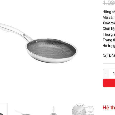
1.08
Hãng sả
Mã sản
Xuất xư
Chất li
Thời gi
Trạng t
Hỗ trợ 
GỌI NG
Chảo T
Hệ t