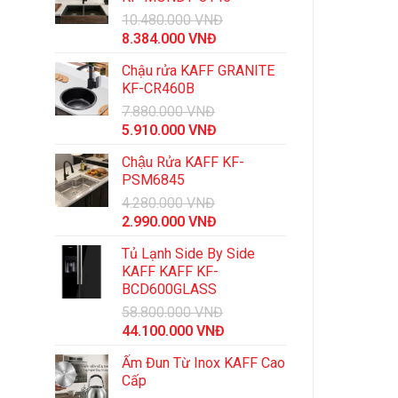
10.480.000
VNĐ
Giá
Giá
8.384.000
VNĐ
gốc
hiện
Chậu rửa KAFF GRANITE
là:
tại
KF-CR460B
10.480.000 VNĐ.
là:
7.880.000
VNĐ
8.384.000 VNĐ.
Giá
Giá
5.910.000
VNĐ
gốc
hiện
Chậu Rửa KAFF KF-
là:
tại
PSM6845
7.880.000 VNĐ.
là:
4.280.000
VNĐ
5.910.000 VNĐ.
Giá
Giá
2.990.000
VNĐ
gốc
hiện
Tủ Lạnh Side By Side
là:
tại
KAFF KAFF KF-
4.280.000 VNĐ.
là:
BCD600GLASS
2.990.000 VNĐ.
58.800.000
VNĐ
Giá
Giá
44.100.000
VNĐ
gốc
hiện
Ấm Đun Từ Inox KAFF Cao
là:
tại
Cấp
58.800.000 VNĐ.
là: