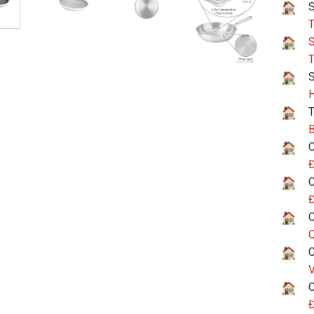
S
T
S
T
H
T
B
C
Đ
C
Đ
C
Q
C
V
C
Đ