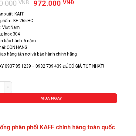
Giá
Giá
0.000
VNĐ
972.000
VNĐ
gốc
hiện
n xuất: KAFF
là:
tại
 phẩm: KF-265IHC
1.080.000 VNĐ.
là:
́: Việt Nam
972.000 VNĐ.
ệu; Inox 304
an bảo hành: 5 năm
hái: CÒN HÀNG
giao hàng tận nơi và bảo hành chính hãng
AY 0937 85 1239 – 0932 739 439 ĐỂ CÓ GIÁ TỐT NHẤT!
ổ Ong Chống Dính KAFF KF-265IHC số lượng
MUA NGAY
hống phân phối KAFF chính hãng toàn quốc