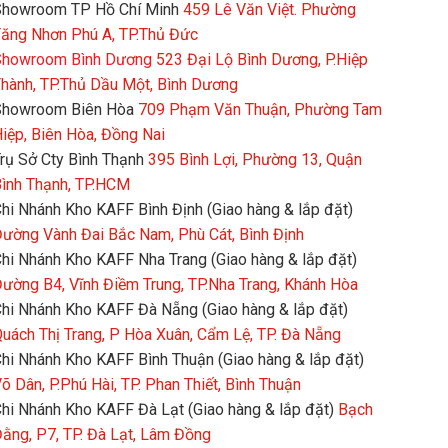
howroom TP Hồ Chí Minh
459 Lê Văn Việt. Phường
ăng Nhơn Phú A, TP.Thủ Đức
howroom Bình Dương
523 Đại Lộ Bình Dương, P.Hiệp
hành, TP.Thủ Dầu Một, Bình Dương
Showroom Biên Hòa
709 Phạm Văn Thuận, Phường Tam
iệp, Biên Hòa, Đồng Nai
rụ Sở Cty Bình Thạnh
395 Bình Lợi, Phường 13, Quận
ình Thạnh, TP.HCM
hi Nhánh Kho KAFF Bình Định (Giao hàng & lắp đặt)
ường Vành Đai Bắc Nam, Phù Cát, Bình Định
hi Nhánh Kho KAFF Nha Trang (Giao hàng & lắp đặt)
ường B4, Vĩnh Điềm Trung, TP.Nha Trang, Khánh Hòa
hi Nhánh Kho KAFF Đà Nẵng (Giao hàng & lắp đặt)
uách Thị Trang, P Hòa Xuân, Cẩm Lệ, TP. Đà Nẵng
hi Nhánh Kho KAFF Bình Thuận (Giao hàng & lắp đặt)
õ Dân, P.Phú Hài, TP. Phan Thiết, Bình Thuận
hi Nhánh Kho KAFF Đà Lạt (Giao hàng & lắp đặt)
Bạch
ằng, P7, TP. Đà Lạt, Lâm Đồng