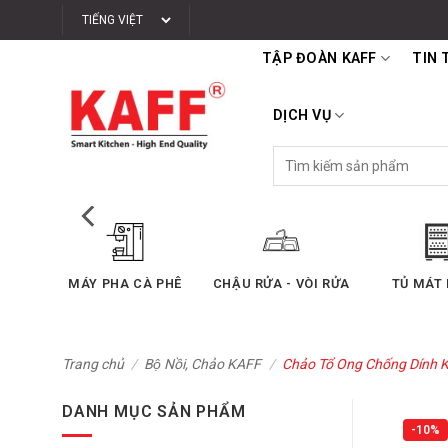
Bỏ
qua
TẬP ĐOÀN KAFF
TIN 
nội
dung
DỊCH VỤ
Tìm
kiếm:
SẤY
MÁY PHA CÀ PHÊ
CHẬU RỬA - VÒI RỬA
TỦ MÁT
Trang chủ
/
Bộ Nồi, Chảo KAFF
/
Chảo Tổ Ong Chống Dín
DANH MỤC SẢN PHẨM
-10%