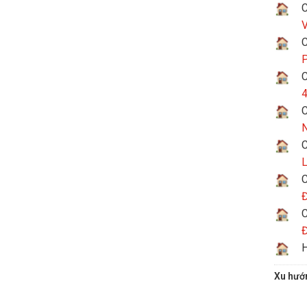
C
V
C
P
C
4
C
N
C
L
C
Đ
C
Đ
H
Xu hướ