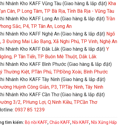
hi Nhánh Kho KAFF Vũng Tàu (Giao hàng & lắp đặt)
Kha
ạn Cân, P Long Tâm, TP Bà Rịa, Tỉnh Bà Rịa - Vũng Tàu
hi Nhánh Kho KAFF Long An (Giao hàng & lắp đặt)
Trần
hong Sắc, P4, TP. Tân An, Long An
hi Nhánh Kho KAFF Nghệ An (Giao hàng & lắp đặt)
Ngõ
, 3 Đường Mai Lão Bạng, Xã Nghi Phú, TP Vinh, Nghệ An
hi Nhánh Kho KAFF Đắk Lắk (Giao hàng & lắp đặt)
Y
gông, P Tân Tiến, TP Buôn Mê Thuột, Dắk Lắk
hi Nhánh Kho KAFF Bình Phước (Giao hàng & lắp đặt)
ý Thường Kiệt, P.Tân Phú, TP.Đồng Xoài, Bình Phước
hi Nhánh Kho KAFF Tây Ninh (Giao hàng & lắp đặt)
ường Huỳnh Công Giản, P3, TP.Tây Ninh, Tây Ninh
hi Nhánh Kho KAFF Cần Thơ (Giao hàng & lắp đặt)
ường 3/2, P.Hưng Lợi, Q.Ninh Kiều, TP.Cần Thơ
otline:
0937 85 1239
ng tìm kiếm:
Bộ nồi KAFF
,
Chảo KAFF
,
Nồi KAFF
,
Nồi Xửng Hấp