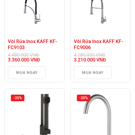
Vòi Rửa Inox KAFF KF-
Vòi Rửa Inox KAFF KF-
FC9103
FC9006
4.480.000
VNĐ
4.280.000
VNĐ
Giá
Giá
3.360.000
VNĐ
3.210.000
VNĐ
gốc
Giá
gốc
Giá
là:
hiện
là:
hiện
MUA NGAY
MUA NGAY
4.480.000 VNĐ.
tại
4.280.000 VNĐ.
tại
là:
là:
3.360.000 VNĐ.
3.210.000 VNĐ.
-25%
-25%