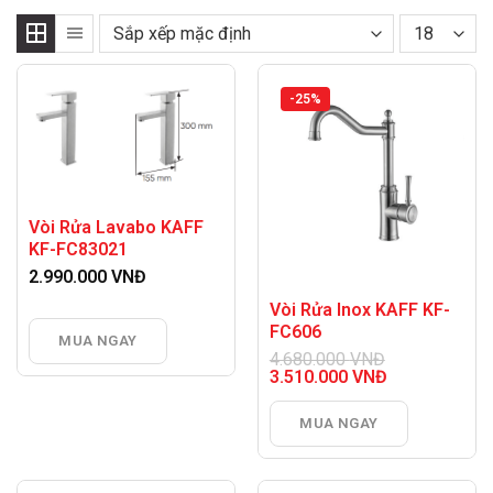
-25%
Vòi Rửa Lavabo KAFF
KF-FC83021
2.990.000
VNĐ
Vòi Rửa Inox KAFF KF-
FC606
MUA NGAY
4.680.000
VNĐ
Giá
3.510.000
VNĐ
gốc
Giá
là:
hiện
MUA NGAY
4.680.000 VNĐ.
tại
là:
3.510.000 VNĐ.