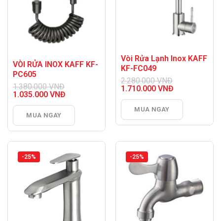
Vòi Rửa Lạnh Inox KAFF
VÒI RỬA INOX KAFF KF-
KF-FC049
PC605
2.280.000
VNĐ
1.380.000
VNĐ
Giá
1.710.000
VNĐ
Giá
1.035.000
VNĐ
gốc
Giá
gốc
Giá
là:
hiện
là:
hiện
MUA NGAY
2.280.000 VNĐ.
tại
MUA NGAY
1.380.000 VNĐ.
tại
là:
là:
1.710.000 VNĐ.
1.035.000 VNĐ.
-25%
-25%