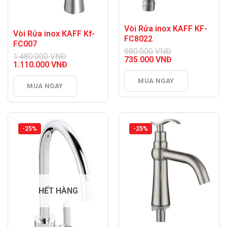
Vòi Rửa inox KAFF KF-
Vòi Rửa inox KAFF Kf-
FC8022
FC007
980.000
VNĐ
1.480.000
VNĐ
Giá
735.000
VNĐ
Giá
1.110.000
VNĐ
gốc
Giá
gốc
Giá
là:
hiện
là:
hiện
MUA NGAY
980.000 VNĐ.
tại
MUA NGAY
1.480.000 VNĐ.
tại
là:
là:
735.000 VNĐ.
1.110.000 VNĐ.
-25%
-25%
HẾT HÀNG