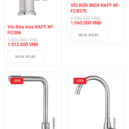
VÒI RỬA INOX KAFF KF-
FC8375
2.080.000
VNĐ
Giá
1.560.000
VNĐ
Vòi Rửa inox KAFF KF-
gốc
Giá
là:
hiện
FC006
MUA NGAY
2.080.000 VNĐ.
tại
1.350.000
VNĐ
là:
Giá
1.012.500
VNĐ
1.560.000 VNĐ.
gốc
Giá
là:
hiện
MUA NGAY
1.350.000 VNĐ.
tại
là:
1.012.500 VNĐ.
-25%
-25%