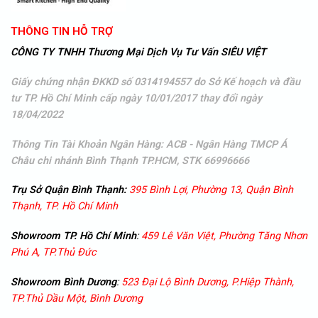
THÔNG TIN HỖ TRỢ
CÔNG TY TNHH Thương Mại Dịch Vụ Tư Vấn SIÊU VIỆT
Giấy chứng nhận ĐKKD số 0314194557 do Sở Kế hoạch và đầu
tư TP. Hồ Chí Minh cấp ngày 10/01/2017 thay đổi ngày
18/04/2022
Thông Tin Tài Khoản Ngân Hàng: ACB - Ngân Hàng TMCP Á
Châu
chi nhánh Bình Thạnh TP.HCM, STK 66996666
Trụ Sở Quận Bình Thạnh:
395 Bình Lợi, Phường 13, Quận Bình
Thạnh, TP. Hồ Chí Minh
Showroom TP. Hồ Chí Minh
:
459 Lê Văn Việt, Phường Tăng Nhơn
Phú A, TP.Thủ Đức
Showroom
Bình Dương
:
523 Đại Lộ Bình Dương, P.Hiệp Thành,
TP.Thủ Dầu Một, Bình Dương