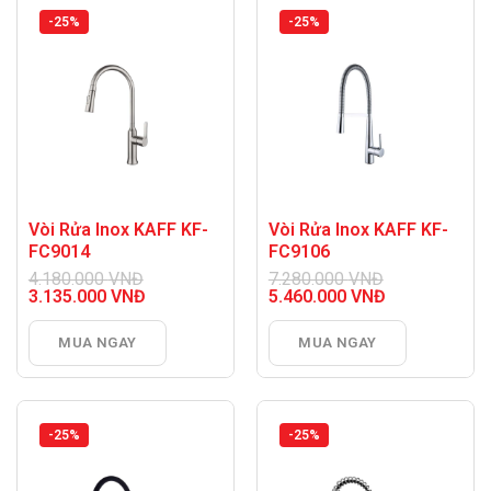
-25%
-25%
Vòi Rửa Inox KAFF KF-
Vòi Rửa Inox KAFF KF-
FC9014
FC9106
4.180.000
VNĐ
7.280.000
VNĐ
Giá
Giá
3.135.000
VNĐ
5.460.000
VNĐ
gốc
Giá
gốc
Giá
là:
hiện
là:
hiện
MUA NGAY
MUA NGAY
4.180.000 VNĐ.
tại
7.280.000 VNĐ.
tại
là:
là:
3.135.000 VNĐ.
5.460.000 VNĐ.
-25%
-25%