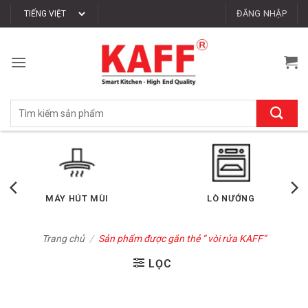
Bỏ
ĐĂNG NHẬP
qua
nội
dung
Tìm
kiếm:
MÁY HÚT MÙI
LÒ NƯỚNG
Trang chủ
/
Sản phẩm được gắn thẻ “ vòi rửa KAFF”
LỌC