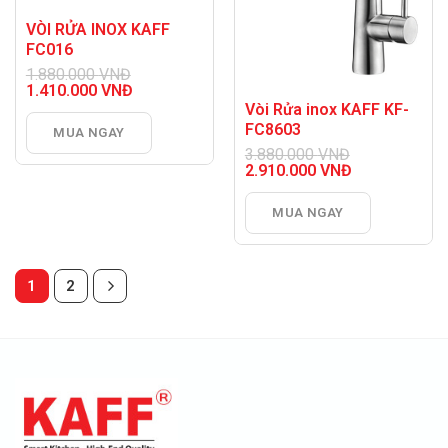
VÒI RỬA INOX KAFF
FC016
1.880.000
VNĐ
Giá
1.410.000
VNĐ
gốc
Giá
Vòi Rửa inox KAFF KF-
là:
hiện
FC8603
MUA NGAY
1.880.000 VNĐ.
tại
là:
3.880.000
VNĐ
Giá
1.410.000 VNĐ.
2.910.000
VNĐ
gốc
Giá
là:
hiện
MUA NGAY
3.880.000 VNĐ.
tại
là:
2.910.000 VNĐ.
1
2