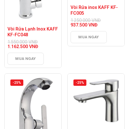
Vòi Rửa inox KAFF KF-
FC005
1.250.000
VNĐ
Giá
937.500
VNĐ
Vòi Rửa Lạnh Inox KAFF
gốc
Giá
là:
hiện
KF-FC048
MUA NGAY
1.250.000 VNĐ.
tại
1.550.000
VNĐ
là:
Giá
1.162.500
VNĐ
937.500 VNĐ.
gốc
Giá
là:
hiện
MUA NGAY
1.550.000 VNĐ.
tại
là:
1.162.500 VNĐ.
-25%
-25%