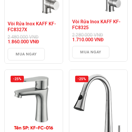
Vòi Rửa Inox KAFF KF-
Vòi Rửa Inox KAFF KF-
FC8325
FC8327X
2.280.000
VNĐ
2.480.000
VNĐ
Giá
1.710.000
VNĐ
Giá
1.860.000
VNĐ
gốc
Giá
gốc
Giá
là:
hiện
là:
hiện
MUA NGAY
2.280.000 VNĐ.
tại
MUA NGAY
2.480.000 VNĐ.
tại
là:
là:
1.710.000 VNĐ.
1.860.000 VNĐ.
-25%
-25%