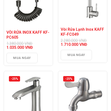
Vòi Rửa Lạnh Inox KAFF
VÒI RỬA INOX KAFF KF-
KF-FC049
PC605
2.280.000
VNĐ
1.380.000
VNĐ
Giá
1.710.000
VNĐ
Giá
1.035.000
VNĐ
gốc
Giá
gốc
Giá
là:
hiện
là:
hiện
MUA NGAY
2.280.000 VNĐ.
tại
MUA NGAY
1.380.000 VNĐ.
tại
là:
là:
1.710.000 VNĐ.
1.035.000 VNĐ.
-25%
-25%