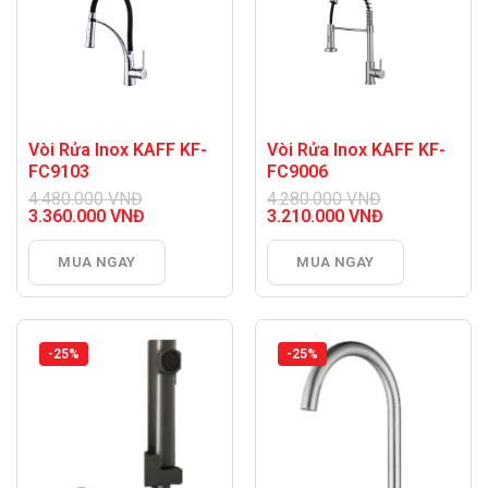
Vòi Rửa Inox KAFF KF-
Vòi Rửa Inox KAFF KF-
FC9103
FC9006
4.480.000
VNĐ
4.280.000
VNĐ
Giá
Giá
3.360.000
VNĐ
3.210.000
VNĐ
gốc
Giá
gốc
Giá
là:
hiện
là:
hiện
MUA NGAY
MUA NGAY
4.480.000 VNĐ.
tại
4.280.000 VNĐ.
tại
là:
là:
3.360.000 VNĐ.
3.210.000 VNĐ.
-25%
-25%