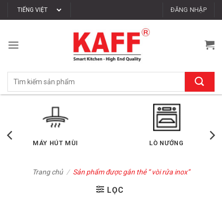
Bỏ
ĐĂNG NHẬP
qua
nội
dung
Tìm
kiếm:
MÁY HÚT MÙI
LÒ NƯỚNG
Trang chủ
/
Sản phẩm được gắn thẻ “ vòi rửa inox”
LỌC