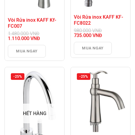
Vòi Rửa inox KAFF KF-
Vòi Rửa inox KAFF Kf-
FC8022
FC007
980.000
VNĐ
1.480.000
VNĐ
Giá
735.000
VNĐ
Giá
1.110.000
VNĐ
gốc
Giá
gốc
Giá
là:
hiện
là:
hiện
MUA NGAY
980.000 VNĐ.
tại
MUA NGAY
1.480.000 VNĐ.
tại
là:
là:
735.000 VNĐ.
1.110.000 VNĐ.
-25%
-25%
HẾT HÀNG