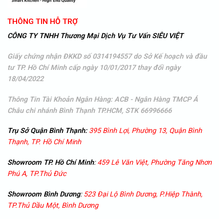
THÔNG TIN HỖ TRỢ
CÔNG TY TNHH Thương Mại Dịch Vụ Tư Vấn SIÊU VIỆT
Giấy chứng nhận ĐKKD số 0314194557 do Sở Kế hoạch và đầu
tư TP. Hồ Chí Minh cấp ngày 10/01/2017 thay đổi ngày
18/04/2022
Thông Tin Tài Khoản Ngân Hàng: ACB - Ngân Hàng TMCP Á
Châu
chi nhánh Bình Thạnh TP.HCM, STK 66996666
Trụ Sở Quận Bình Thạnh:
395 Bình Lợi, Phường 13, Quận Bình
Thạnh, TP. Hồ Chí Minh
Showroom TP. Hồ Chí Minh
:
459 Lê Văn Việt, Phường Tăng Nhơn
Phú A, TP.Thủ Đức
Showroom
Bình Dương
:
523 Đại Lộ Bình Dương, P.Hiệp Thành,
TP.Thủ Dầu Một, Bình Dương