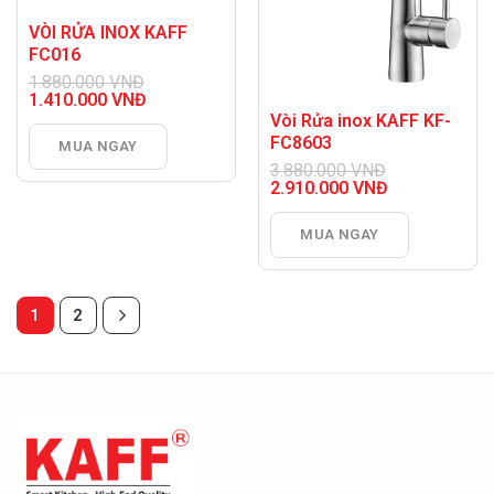
VÒI RỬA INOX KAFF
FC016
1.880.000
VNĐ
Giá
1.410.000
VNĐ
gốc
Giá
Vòi Rửa inox KAFF KF-
là:
hiện
FC8603
MUA NGAY
1.880.000 VNĐ.
tại
là:
3.880.000
VNĐ
Giá
1.410.000 VNĐ.
2.910.000
VNĐ
gốc
Giá
là:
hiện
MUA NGAY
3.880.000 VNĐ.
tại
là:
2.910.000 VNĐ.
1
2