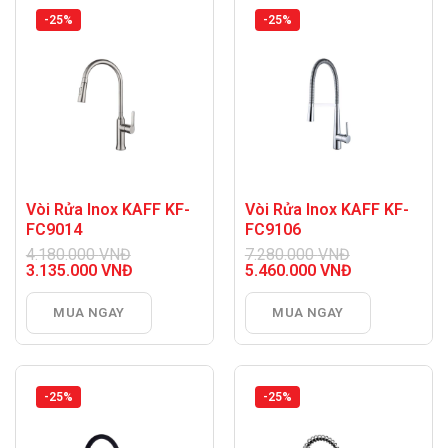
-25%
-25%
Vòi Rửa Inox KAFF KF-
Vòi Rửa Inox KAFF KF-
FC9014
FC9106
4.180.000
VNĐ
7.280.000
VNĐ
Giá
Giá
3.135.000
VNĐ
5.460.000
VNĐ
gốc
Giá
gốc
Giá
là:
hiện
là:
hiện
MUA NGAY
MUA NGAY
4.180.000 VNĐ.
tại
7.280.000 VNĐ.
tại
là:
là:
3.135.000 VNĐ.
5.460.000 VNĐ.
-25%
-25%