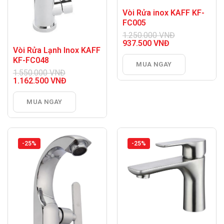
Vòi Rửa inox KAFF KF-
FC005
1.250.000
VNĐ
Giá
937.500
VNĐ
Vòi Rửa Lạnh Inox KAFF
gốc
Giá
là:
hiện
KF-FC048
MUA NGAY
1.250.000 VNĐ.
tại
1.550.000
VNĐ
là:
Giá
1.162.500
VNĐ
937.500 VNĐ.
gốc
Giá
là:
hiện
MUA NGAY
1.550.000 VNĐ.
tại
là:
1.162.500 VNĐ.
-25%
-25%