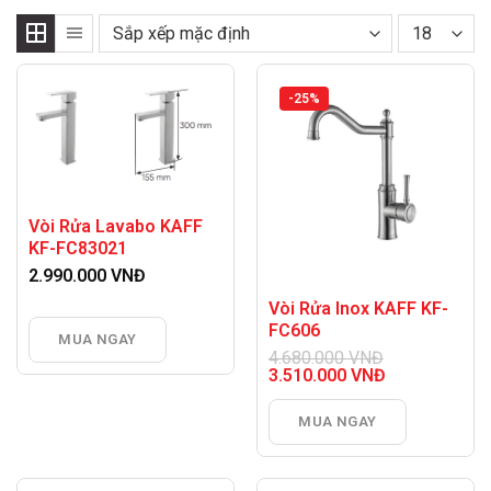
-25%
Vòi Rửa Lavabo KAFF
KF-FC83021
2.990.000
VNĐ
Vòi Rửa Inox KAFF KF-
FC606
MUA NGAY
4.680.000
VNĐ
Giá
3.510.000
VNĐ
gốc
Giá
là:
hiện
MUA NGAY
4.680.000 VNĐ.
tại
là:
3.510.000 VNĐ.