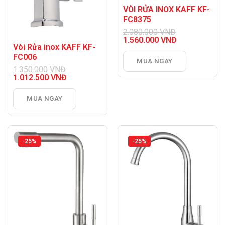
VÒI RỬA INOX KAFF KF-
FC8375
2.080.000
VNĐ
Giá
1.560.000
VNĐ
Vòi Rửa inox KAFF KF-
gốc
Giá
là:
hiện
FC006
MUA NGAY
2.080.000 VNĐ.
tại
1.350.000
VNĐ
là:
Giá
1.012.500
VNĐ
1.560.000 VNĐ.
gốc
Giá
là:
hiện
MUA NGAY
1.350.000 VNĐ.
tại
là:
1.012.500 VNĐ.
-25%
-25%